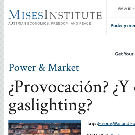
Skip
View in E
to
main
content
Poder y me
Get Your
Power & Market
¿Provocación? ¿Y 
gaslighting?
Tags:
Europe,
War and For