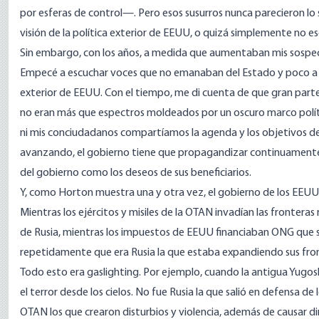
por esferas de control—. Pero esos susurros nunca parecieron l
visión de la política exterior de EEUU, o quizá simplemente no e
Sin embargo, con los años, a medida que aumentaban mis sospech
Empecé a escuchar voces que no emanaban del Estado y poco a po
exterior de EEUU. Con el tiempo, me di cuenta de que gran parte
no eran más que espectros moldeados por un oscuro marco polític
ni mis conciudadanos compartíamos la agenda y los objetivos de
avanzando, el gobierno tiene que propagandizar continuamente
del gobierno como los deseos de sus beneficiarios.
Y, como Horton muestra una y otra vez, el gobierno de los EEUU 
Mientras los ejércitos y misiles de la OTAN invadían las fronteras 
de Rusia, mientras los impuestos de EEUU financiaban ONG que 
repetidamente que era Rusia la que estaba expandiendo sus fro
Todo esto era gaslighting. Por ejemplo, cuando la antigua Yugos
el terror desde los cielos. No fue Rusia la que salió en defensa de
OTAN los que crearon disturbios y violencia, además de causar 