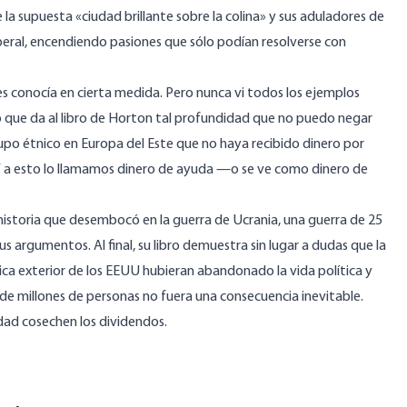
la supuesta «ciudad brillante sobre la colina» y sus aduladores de
beral, encendiendo pasiones que sólo podían resolverse con
es conocía en cierta medida. Pero nunca vi todos los ejemplos
o que da al libro de Horton tal profundidad que no puedo negar
rupo étnico en Europa del Este que no haya recibido dinero por
Y a esto lo llamamos dinero de ayuda —o se ve como dinero de
a historia que desembocó en la guerra de Ucrania, una guerra de 25
s argumentos. Al final, su libro demuestra sin lugar a dudas que la
ítica exterior de los EEUU hubieran abandonado la vida política y
 de millones de personas no fuera una consecuencia inevitable.
dad cosechen los dividendos.