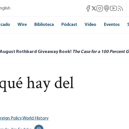
Mises Facebook
Mises Instagram
Mises itunes
Mises Yo
Mises 
nglish
Mises X
rcado
Wire
Biblioteca
Pódcast
Vídeo
Eventos
 August Rothbard Giveaway Book!
The Case for a 100 Percent G
qué hay del
eign Policy,
World History