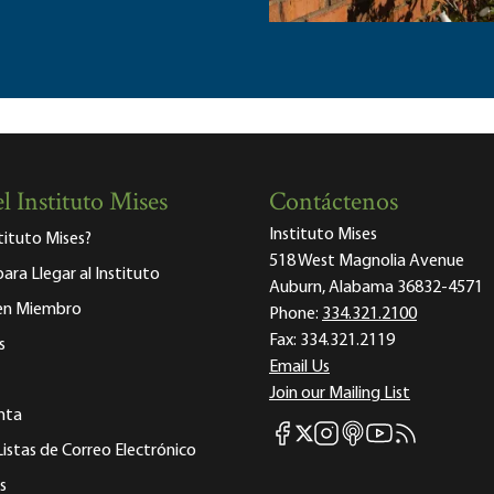
l Instituto Mises
Contáctenos
Instituto Mises
stituto Mises?
518 West Magnolia Avenue
para Llegar al Instituto
Auburn, Alabama 36832-4571
 en Miembro
Phone:
334.321.2100
Fax:
334.321.2119
s
Email Us
Join our Mailing List
nta
Mises Facebook
Mises Instagram
Mises itunes
Mises Youtube
Mises RSS fee
Mises X
Listas de Correo Electrónico
s