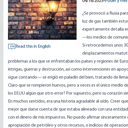
04/16/2025
•
Poder y me
¿Se provocó a Rusia para
luz de gas también estu
expertamente detalla en
—los medios de comunic
Si retrocedemos unos 3
Read this in English
EN
desplazamientos matutino
problemas a los que se enfrentaban los países y regiones de Europ
intrigas, guerras y destrucción, así como intervenciones en apo
sigue contando— se erigió en paladín del bien, tratando de llenar 
Claro que se rompieron huevos, pero a veces es el único medio de
los EEUU algún que otro error? Por supuesto, pero su corazón si
En muchos sentidos, era una historia agradable al oído. Creer que
mejor que darse cuenta de que estaba alineado con una entidad
con el dinero de mis impuestos. No puedo afirmar sinceramente q
apropiación de petróleo y otros recursos, o indicios de operaci