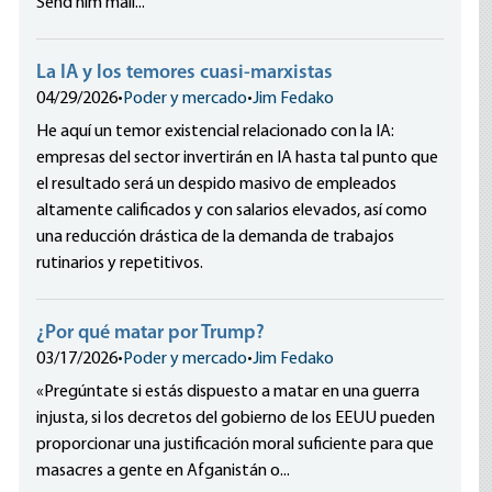
Send him mail...
La IA y los temores cuasi-marxistas
04/29/2026
•
Poder y mercado
•
Jim Fedako
He aquí un temor existencial relacionado con la IA:
empresas del sector invertirán en IA hasta tal punto que
el resultado será un despido masivo de empleados
altamente calificados y con salarios elevados, así como
una reducción drástica de la demanda de trabajos
rutinarios y repetitivos.
¿Por qué matar por Trump?
03/17/2026
•
Poder y mercado
•
Jim Fedako
«Pregúntate si estás dispuesto a matar en una guerra
injusta, si los decretos del gobierno de los EEUU pueden
proporcionar una justificación moral suficiente para que
masacres a gente en Afganistán o...