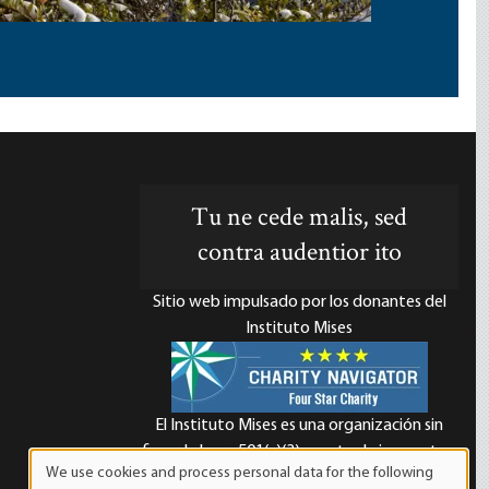
Tu ne cede malis, sed
contra audentior ito
Sitio web impulsado por los donantes del
Instituto Mises
El Instituto Mises es una organización sin
d
fines de lucro 501(c)(3) exenta de impuestos.
We use cookies and process personal data for the following
Las contribuciones son deducibles de
Use