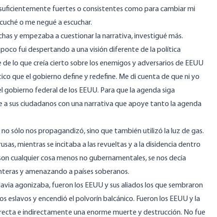
o suficientemente fuertes o consistentes como para cambiar mi
scuché o me negué a escuchar.
as y empezaba a cuestionar la narrativa, investigué más.
co fui despertando a una visión diferente de la política
 de lo que creía cierto sobre los enemigos y adversarios de EEUU
o que el gobierno define y redefine. Me di cuenta de que ni yo
l gobierno federal de los EEUU. Para que la agenda siga
 a sus ciudadanos con una narrativa que apoye tanto la agenda
no sólo nos propagandizó, sino que también utilizó la luz de gas.
rusas, mientras se incitaba a las revueltas y a la disidencia dentro
son cualquier cosa menos no gubernamentales, se nos decía
nteras y amenazando a países soberanos.
lavia agonizaba, fueron los EEUU y sus aliados los que sembraron
 los eslavos y encendió el polvorín balcánico. Fueron los EEUU y la
directa e indirectamente una enorme muerte y destrucción. No fue