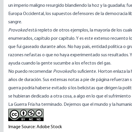
un imperio maligno resurgido blandiendo la hoz y la guadaña; fue 
Europa Occidental, los supuestos defensores de la democracia li
sangre.
Provoked
está repleto de otros ejemplos, la mayoría de los cual
enumerados, capítulo por capítulo. Y es este extenso recuento l
que fui gaseado durante años. No hay país, entidad política o g
razones nefastas o que no haya experimentado sus resultados. 
ayuda cuando la gente sucumbe a los efectos del gas.
No puedo recomendar
Provoked
lo suficiente. Horton enlaza l
años de duración. Sus extensas notas a pie de página refuerzan su
guerra podría haberse evitado si los belicistas que dirigen la pol
se hubieran dedicado a otra cosa, a algo en lo que el sufrimiento
La Guerra Fría ha terminado. Dejemos que el mundo y la humani
Image Source: Adobe Stock