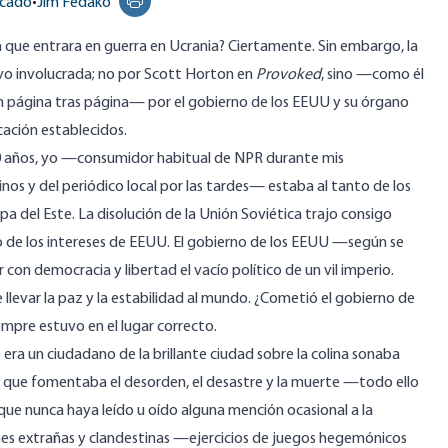
rcado
•
Jim Fedako
Print this page
 que entrara en guerra en Ucrania? Ciertamente. Sin embargo, la
vo involucrada; no por Scott Horton en
Provoked
, sino —como él
 página tras página— por el gobierno de los EEUU y su órgano
ación establecidos.
0 años, yo —consumidor habitual de NPR durante mis
s y del periódico local por las tardes— estaba al tanto de los
a del Este. La disolución de la Unión Soviética trajo consigo
yo de los intereses de EEUU. El gobierno de los EEUU —según se
con democracia y libertad el vacío político de un vil imperio.
 llevar la paz y la estabilidad al mundo. ¿Cometió el gobierno de
empre estuvo en el lugar correcto.
 era un ciudadano de la brillante ciudad sobre la colina sonaba
 que fomentaba el desorden, el desastre y la muerte —todo ello
ue nunca haya leído u oído alguna mención ocasional a la
ones extrañas y clandestinas —ejercicios de juegos hegemónicos