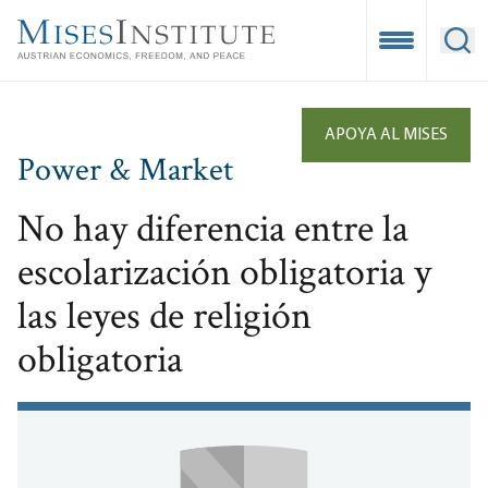
Skip
to
Open Mobile
Ope
main
content
APOYA AL MISES
Power & Market
No hay diferencia entre la
escolarización obligatoria y
las leyes de religión
obligatoria