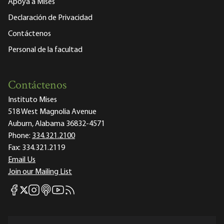
Apoya a Mises
Declaración de Privacidad
Contáctenos
Personal de la facultad
Contáctenos
Instituto Mises
518 West Magnolia Avenue
Auburn, Alabama 36832-4571
Phone:
334.321.2100
Fax:
334.321.2119
Email Us
Join our Mailing List
Mises Facebook
Mises Instagram
Mises itunes
Mises Youtube
Mises RSS feed
Mises X