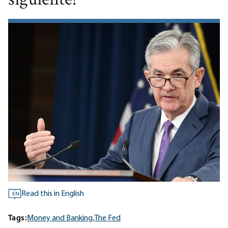
siguiente?
Read this in English
EN
Tags:
Money and Banking,
The Fed