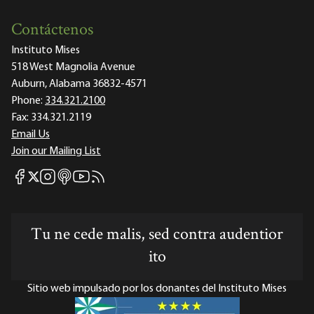
Contáctenos
Instituto Mises
518 West Magnolia Avenue
Auburn, Alabama 36832-4571
Phone:
334.321.2100
Fax:
334.321.2119
Email Us
Join our Mailing List
Mises Facebook
Mises Instagram
Mises itunes
Mises Youtube
Mises RSS feed
Mises X
Tu ne cede malis, sed contra audentior
ito
Sitio web impulsado por los donantes del Instituto Mises