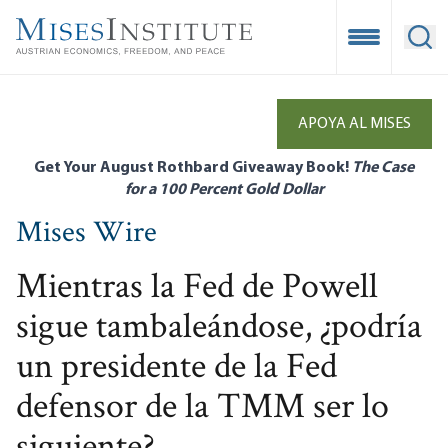
Skip
to
Open Mobile
Ope
main
content
APOYA AL MISES
Get Your August Rothbard Giveaway Book!
The Case
for a 100 Percent Gold Dollar
Mises Wire
Mientras la Fed de Powell
sigue tambaleándose, ¿podría
un presidente de la Fed
defensor de la TMM ser lo