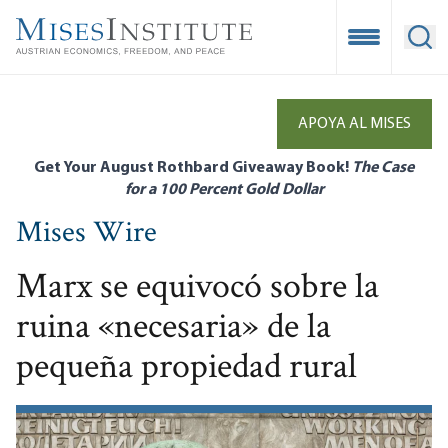
Skip
to
Open Mobile
Ope
main
content
APOYA AL MISES
Get Your August Rothbard Giveaway Book!
The Case
for a 100 Percent Gold Dollar
Mises Wire
Marx se equivocó sobre la
ruina «necesaria» de la
pequeña propiedad rural