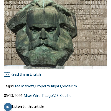
Read this in English
EN
Tags:
Free Markets,
Property Rights,
Socialism
05/13/2026
•
Mises Wire
•
Thiago V. S. Coelho
Listen to this article