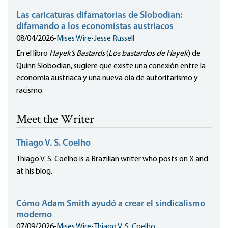
Las caricaturas difamatorias de Slobodian:
difamando a los economistas austriacos
08/04/2026
•
Mises Wire
•
Jesse Russell
En el libro
Hayek’s Bastards
(
Los bastardos de Hayek
) de
Quinn Slobodian, sugiere que existe una conexión entre la
economía austriaca y una nueva ola de autoritarismo y
racismo.
Meet the Writer
Thiago V. S. Coelho
Thiago V. S. Coelho is a Brazilian writer who posts on X and
at his blog.
Cómo Adam Smith ayudó a crear el sindicalismo
moderno
07/09/2026
•
Mises Wire
•
Thiago V. S. Coelho