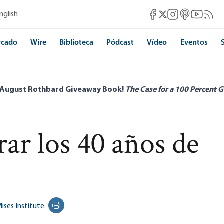
Mises Facebook
Mises Instagram
Mises itunes
Mises Yo
Mises 
nglish
Mises X
rcado
Wire
Biblioteca
Pódcast
Vídeo
Eventos
 August Rothbard Giveaway Book!
The Case for a 100 Percent G
rar los 40 años de
ises Institute
Print this page