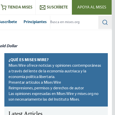
utube
RSS feed
TIENDA MISES
SUSCRÍBETE
APOYA AL MISES
Suscríbete
Principiantes
Searc
old Dollar
¿QUÉ ES MISES WIRE?
Mises Wire ofrece noticias y opiniones contemporáneas
a través del lente de la economía austriaca y la
economía política libertaria.
Presentar artículos a Mises Wire
Reimpresiones, permisos y derechos de autor
Las opiniones expresadas en Mises Wire y mises.org no
son necesariamente las del Instituto Mises.
Latest Articles