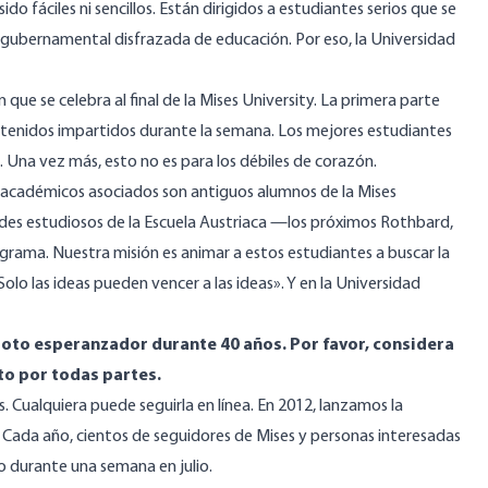
o fáciles ni sencillos. Están dirigidos a estudiantes serios que se
ubernamental disfrazada de educación. Por eso, la Universidad
ue se celebra al final de la Mises University. La primera parte
ontenidos impartidos durante la semana. Los mejores estudiantes
. Una vez más, esto no es para los débiles de corazón.
y académicos asociados son antiguos alumnos de la Mises
des estudiosos de la Escuela Austriaca —los próximos Rothbard,
rama. Nuestra misión es animar a estos estudiantes a buscar la
Solo las ideas pueden vencer a las ideas». Y en la Universidad
doto esperanzador durante 40 años. Por favor, considera
to por todas partes.
s. Cualquiera puede seguirla en línea. En 2012, lanzamos la
al. Cada año, cientos de seguidores de Mises y personas interesadas
o durante una semana en julio.