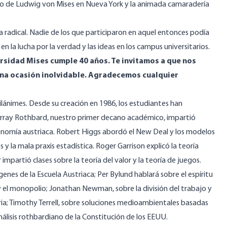
rio de Ludwig von Mises en Nueva York y la animada camaradería
 radical. Nadie de los que participaron en aquel entonces podía
en la lucha por la verdad y las ideas en los campus universitarios.
rsidad Mises cumple 40 años. Te invitamos a que nos
 una ocasión inolvidable. Agradecemos cualquier
silánimes. Desde su creación en 1986, los estudiantes han
urray Rothbard, nuestro primer decano académico, impartió
economía austriaca. Robert Higgs abordó el New Deal y los modelos
 y la mala praxis estadística. Roger Garrison explicó la teoría
mpartió clases sobre la teoría del valor y la teoría de juegos.
genes de la Escuela Austriaca; Per Bylund hablará sobre el espíritu
y el monopolio; Jonathan Newman, sobre la división del trabajo y
aria; Timothy Terrell, sobre soluciones medioambientales basadas
nálisis rothbardiano de la Constitución de los EEUU.