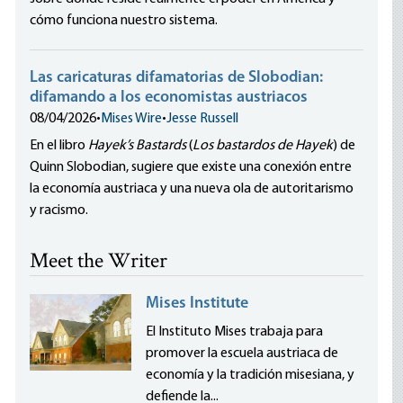
cómo funciona nuestro sistema.
Las caricaturas difamatorias de Slobodian:
difamando a los economistas austriacos
08/04/2026
•
Mises Wire
•
Jesse Russell
En el libro
Hayek’s Bastards
(
Los bastardos de Hayek
) de
Quinn Slobodian, sugiere que existe una conexión entre
la economía austriaca y una nueva ola de autoritarismo
y racismo.
Meet the Writer
Mises Institute
El Instituto Mises trabaja para
promover la escuela austriaca de
economía y la tradición misesiana, y
defiende la...