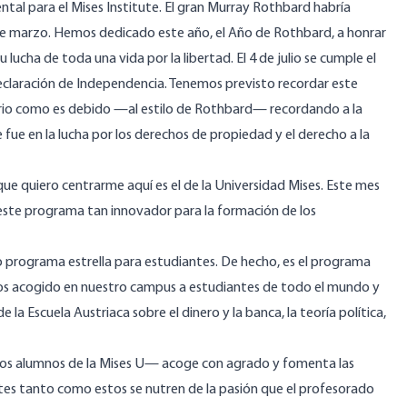
ntal para el Mises Institute. El gran Murray Rothbard habría
de marzo. Hemos dedicado este año, el Año de Rothbard, a honrar
lucha de toda una vida por la libertad. El 4 de julio se cumple el
Declaración de Independencia. Tenemos previsto recordar este
io como es debido —al estilo de Rothbard— recordando a la
fue en la lucha por los derechos de propiedad y el derecho a la
 que quiero centrarme aquí es el de la Universidad Mises. Este mes
n este programa tan innovador para la formación de los
o programa estrella para estudiantes. De hecho, es el programa
os acogido en nuestro campus a estudiantes de todo el mundo y
 la Escuela Austriaca sobre el dinero y la banca, la teoría política,
os alumnos de la Mises U— acoge con agrado y fomenta las
tes tanto como estos se nutren de la pasión que el profesorado