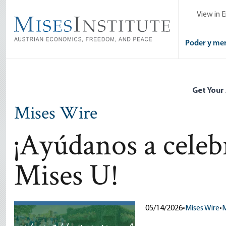
Skip
View in E
to
main
content
Poder y me
Get Your
Mises Wire
¡Ayúdanos a celeb
Mises U!
05/14/2026
•
Mises Wire
•
M