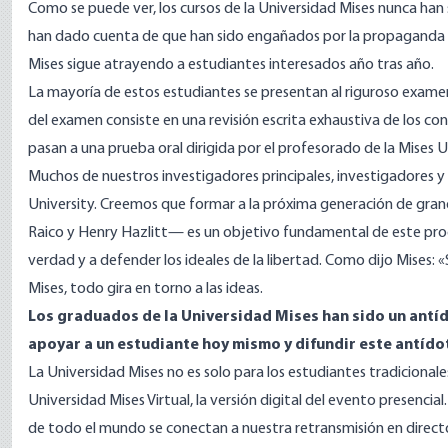
Como se puede ver, los cursos de la Universidad Mises nunca han sid
han dado cuenta de que han sido engañados por la propaganda g
Mises sigue atrayendo a estudiantes interesados año tras año.
La mayoría de estos estudiantes se presentan al riguroso examen q
del examen consiste en una revisión escrita exhaustiva de los c
pasan a una prueba oral dirigida por el profesorado de la Mises U
Muchos de nuestros investigadores principales, investigadores 
University. Creemos que formar a la próxima generación de gran
Raico y Henry Hazlitt— es un objetivo fundamental de este prog
verdad y a defender los ideales de la libertad. Como dijo Mises: «
Mises, todo gira en torno a las ideas.
Los graduados de la Universidad Mises han sido un antí
apoyar a un estudiante hoy mismo y difundir este antído
La Universidad Mises no es solo para los estudiantes tradicionale
Universidad Mises Virtual, la versión digital del evento presenci
de todo el mundo se conectan a nuestra retransmisión en direct