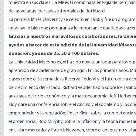
muestra en sus clases. La Mises U combina la energía del semina
de las veladas libertarias informales de Rothbard.
La primera Mises University se celebró en 1986 y fue un programa
imaginar lo bien que perduraría y lo importante que llegaría a ser 
Gracias a nuestros maravillosos colaboradores, la Unive
ayudes a hacer de esta edición de la Universidad Mises
donación, ya sea de 25, 50 o 100 dólares.
La Universidad Mises no es, ni ha sido nunca, un lugar para los pu
aprendido de académicos de gran rigor. En los primeros años, M
clases sobre el Sistema de la Reserva Federal y el futuro de la 
de crecimiento del Estado. Richard Vedder habló sobre los salarios
austriaca del ciclo económico y la macroeconomía. Jeff Herbener i
Hoy daré una conferencia sobre el cálculo y el socialismo y los orí
emprendedor y la regulación; Peter Klein, sobre la competencia 
el orden social; Bob Murphy, sobre la inflación y la teoría monet
en el libre mercado; y Patrick Newman, sobre el amiguismo y el a