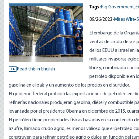
Tags:
Big Government,
E
09/26/2023
•
Mises Wire
•
S
El embargo de la Organi
ventas de crudo de sus 
de los EEUU a Israel en 
militares invasoras egipc
libre y, combinado con l
Read this in English
EN
petróleo disponible en l
gasolina en el país y un aumento de los precios en el surtidor.
El gobierno federal prohibió las exportaciones de petróleo en di
refinerías nacionales produjeran gasolina, diésel y combustible 
levantada por el presidente Obama en diciembre de 2015, cuaren
El petróleo tiene propiedades físicas basadas en su contenido de
azufre, llamado crudo agrio, es menos valioso que el petróleo con
construyen para refinar petróleo agrio o dulce en función del sumi