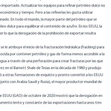
 importado. Actualizar los equipos para refinar petróleo dulce no
económica y tiempo. Pero a las refinerías les gusta utilizar
finado. En todo el mundo, la mayor parte del petróleo que se
óleo dulce para equilibrar el contenido de azufre. En los EEUU, la
r lo que la derogación de la prohibición de exportar resulta
se le atribuye el inicio de la fracturación hidráulica (fracking) para
onocida por contener petróleo y gas de forma menos accesible a la
agua a través de una perforación para crear fracturas por las que
vez en el
Barnett Shale
de Texas en la década de 1980 y produjo
có a otras formaciones de esquisto y pronto convirtió a los EEUU
unto con Arabia Saudí y Rusia), el
mayor productor
mundial
de
 de EEUU (GAO) de octubre de 2020 mostró que la derogación en
aumento lento y constante de las exportaciones hasta unos tres