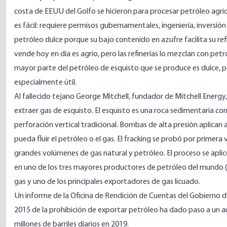
costa de EEUU del Golfo se hicieron para procesar petróleo agrio
es fácil: requiere permisos gubernamentales, ingeniería, inversión 
petróleo dulce porque su bajo contenido en azufre facilita su re
vende hoy en día es agrio, pero las refinerías lo mezclan con petr
mayor parte del petróleo de esquisto que se produce es dulce, po
especialmente útil.
Al fallecido tejano
George Mitchell
, fundador de Mitchell Energy, 
extraer gas de esquisto. El esquisto es una roca sedimentaria c
perforación vertical tradicional. Bombas de alta presión aplican 
pueda fluir el petróleo o el gas. El fracking se probó por primera 
grandes volúmenes de gas natural y petróleo. El proceso se apli
en uno de los
tres mayores
productores de petróleo del mundo (j
gas
y uno de los principales exportadores de gas licuado.
Un
informe
de la Oficina de Rendición de Cuentas del Gobierno
2015 de la prohibición de exportar petróleo ha dado paso a un 
millones de barriles diarios en 2019.