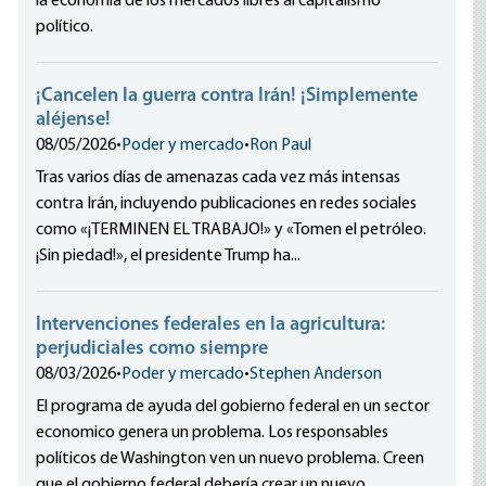
la economía de los mercados libres al capitalismo
político.
¡Cancelen la guerra contra Irán! ¡Simplemente
aléjense!
08/05/2026
•
Poder y mercado
•
Ron Paul
Tras varios días de amenazas cada vez más intensas
contra Irán, incluyendo publicaciones en redes sociales
como «¡TERMINEN EL TRABAJO!» y «Tomen el petróleo.
¡Sin piedad!», el presidente Trump ha...
Intervenciones federales en la agricultura:
perjudiciales como siempre
08/03/2026
•
Poder y mercado
•
Stephen Anderson
El programa de ayuda del gobierno federal en un sector
economico genera un problema. Los responsables
políticos de Washington ven un nuevo problema. Creen
que el gobierno federal debería crear un nuevo