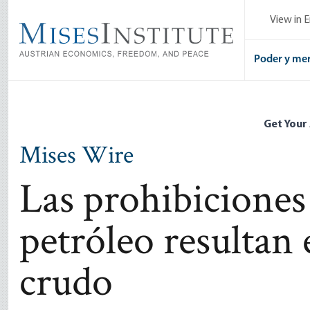
Skip
View in E
to
main
content
Poder y me
Get Your
Mises Wire
Las prohibiciones
petróleo resultan e
crudo