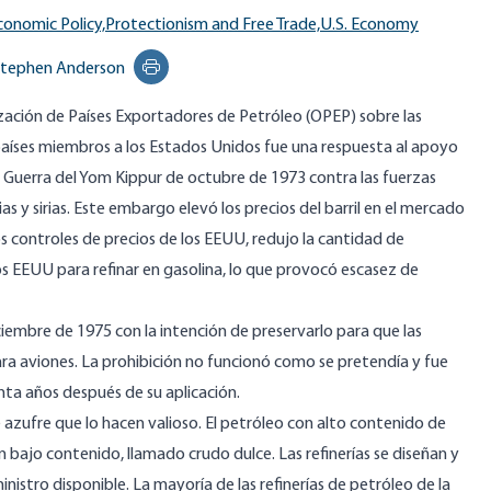
conomic Policy,
Protectionism and Free Trade,
U.S. Economy
tephen Anderson
Print this page
zación de Países Exportadores de Petróleo (OPEP) sobre las
países miembros a los Estados Unidos fue una respuesta al apoyo
la Guerra del Yom Kippur de octubre de 1973 contra las fuerzas
ias y sirias. Este embargo elevó los precios del barril en el mercado
os controles de precios de los EEUU, redujo la cantidad de
os EEUU para refinar en gasolina, lo que provocó escasez de
ciembre de 1975 con la intención de preservarlo para que las
para aviones. La prohibición no funcionó como se pretendía y fue
ta años después de su aplicación.
 azufre que lo hacen valioso. El petróleo con alto contenido de
 bajo contenido, llamado crudo dulce. Las refinerías se diseñan y
nistro disponible. La mayoría de las refinerías de petróleo de la