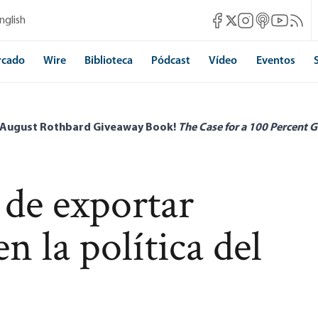
Mises Facebook
Mises Instagram
Mises itunes
Mises Yo
Mises 
nglish
Mises X
rcado
Wire
Biblioteca
Pódcast
Vídeo
Eventos
 August Rothbard Giveaway Book!
The Case for a 100 Percent G
 de exportar
n la política del