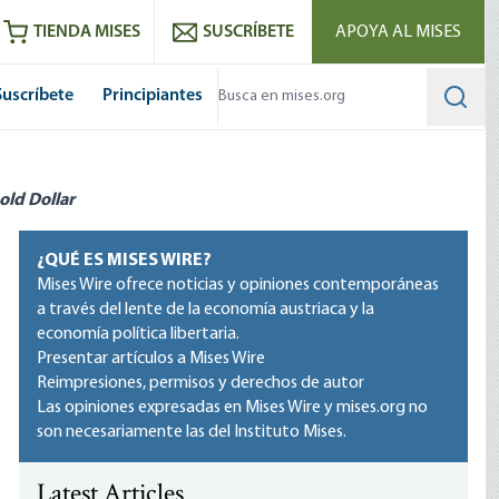
utube
RSS feed
TIENDA MISES
SUSCRÍBETE
APOYA AL MISES
Suscríbete
Principiantes
Searc
old Dollar
¿QUÉ ES MISES WIRE?
Mises Wire ofrece noticias y opiniones contemporáneas
a través del lente de la economía austriaca y la
economía política libertaria.
Presentar artículos a Mises Wire
Reimpresiones, permisos y derechos de autor
Las opiniones expresadas en Mises Wire y mises.org no
son necesariamente las del Instituto Mises.
Latest Articles