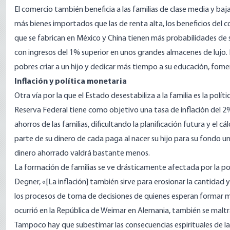
El comercio
también beneficia a las familias de clase media y ba
más bienes importados que las de renta alta, los beneficios del co
que se fabrican en México y China tienen más probabilidades de
con ingresos del 1% superior en unos grandes almacenes de lujo. 
pobres criar a un hijo y dedicar más tiempo a su educación, fome
Inflación y política monetaria
Otra vía por la que el Estado desestabiliza a la familia es la polít
Reserva Federal tiene como objetivo una tasa de inflación del 2%
ahorros de las familias, dificultando la planificación futura y el 
parte de su dinero de cada paga al nacer su hijo para su fondo uni
dinero ahorrado valdrá bastante menos.
La formación de familias se ve drásticamente afectada por la pol
Degner, «[La inflación] también sirve para erosionar la cantidad 
los procesos de toma de decisiones de quienes esperan formar ma
ocurrió en la República
de Weimar
en Alemania, también se maltrat
Tampoco hay que subestimar las consecuencias
espirituales
de la