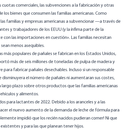
as cuotas comerciales, las subvenciones a la fabricación y otras
de los bienes que consumen las familias americanas. Como
a las familias y empresas americanas a subvencionar —a través de
tes y trabajadores de los EEUU (y la ínfima parte de la
con las importaciones en cuestión». Las familias necesitan
s sean menos asequibles.
 más populares de pañales se fabrican en los Estados Unidos,
ortó más de seis millones de toneladas de
pulpa de madera
y
 para fabricar pañales desechables. Incluso si un responsable
ue disminuyera el número de pañales ni aumentaran sus costes,
s a largo plazo sobre otros productos que las familias americanas
hículos y alimentos.
os para lactantes de 2022. Debido a
los aranceles y a las
sfacer el nuevo aumento de la demanda de leche de fórmula para
mplemente impidió que los recién nacidos pudieran comer! Ni que
existentes y para las que planean tener hijos.