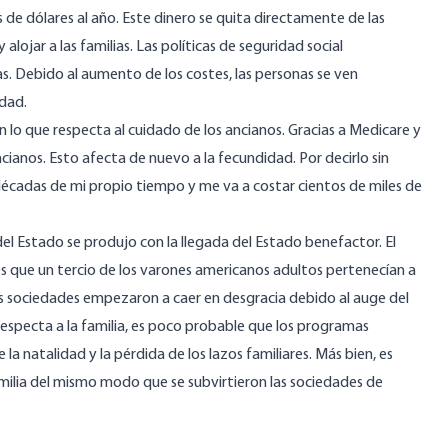
s de dólares al año. Este dinero se quita directamente de las
alojar a las familias. Las políticas de seguridad social
s. Debido al aumento de los costes, las personas se ven
idad.
en lo que respecta al cuidado de los ancianos. Gracias a Medicare y
cianos. Esto afecta de nuevo a la fecundidad. Por decirlo sin
r décadas de mi propio tiempo y me va a costar cientos de miles de
 del Estado se produjo con la llegada del Estado benefactor. El
s que un tercio de los varones americanos adultos pertenecían a
as sociedades empezaron a caer en desgracia debido al auge del
respecta a la familia, es poco probable que los programas
a natalidad y la pérdida de los lazos familiares. Más bien, es
amilia del mismo modo que se subvirtieron las sociedades de