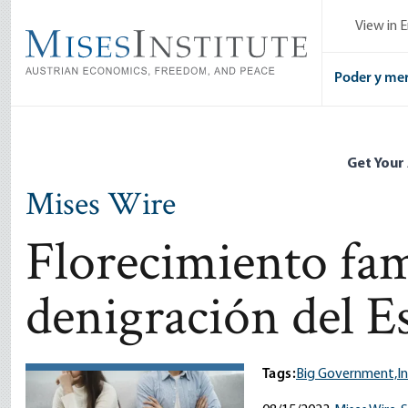
Skip
View in E
to
main
content
Poder y me
Get Your
Mises Wire
Florecimiento fam
denigración del E
Tags:
Big Government,
In