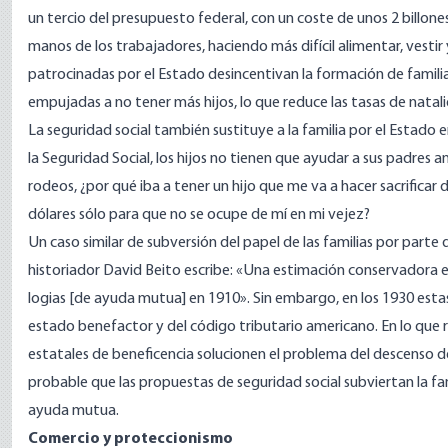
un tercio del
presupuesto
federal, con un coste de unos 2 billone
manos de los trabajadores, haciendo más difícil alimentar, vestir y 
patrocinadas por el Estado desincentivan la formación de familia
empujadas a no tener más hijos, lo que reduce las tasas de natal
La seguridad social también sustituye a la familia por el Estado 
la Seguridad Social, los hijos no tienen que
ayudar a
sus padres an
rodeos, ¿por qué iba a tener un hijo que me va a hacer sacrifica
dólares sólo para que no se ocupe de mí en mi vejez?
Un caso
similar de subversión del papel de las familias por parte
historiador David Beito
escribe
: «Una estimación conservadora e
logias [de ayuda mutua] en 1910». Sin embargo, en los 1930 est
estado benefactor y del código tributario americano. En lo que 
estatales de beneficencia solucionen el problema del descenso de l
probable que las propuestas de seguridad social subviertan la f
ayuda mutua.
Comercio y proteccionismo