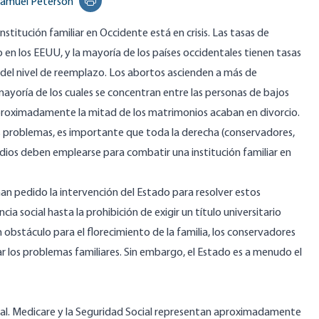
amuel Peterson
Print this page
stitución familiar en Occidente está en crisis. Las tasas de
o
en los EEUU, y la mayoría de los países occidentales tienen tasas
 del nivel de reemplazo. Los abortos ascienden a más de
 mayoría de los cuales se concentran entre las personas
de bajos
aproximadamente la mitad de los matrimonios acaban en
divorcio
.
os problemas, es importante que toda la derecha (conservadores,
 medios deben emplearse para combatir una institución familiar en
an pedido la intervención del Estado para resolver estos
ncia social
hasta la
prohibición de
exigir un título universitario
 obstáculo para el florecimiento de la familia, los conservadores
 los problemas familiares. Sin embargo, el Estado es a menudo el
statal. Medicare y la Seguridad Social representan aproximadamente