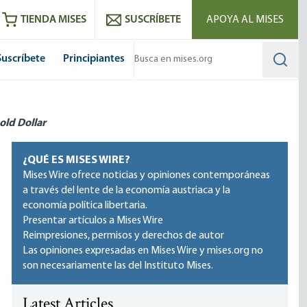
utube
RSS feed
TIENDA MISES
SUSCRÍBETE
APOYA AL MISES
Suscríbete
Principiantes
Searc
old Dollar
¿QUÉ ES MISES WIRE?
Mises Wire ofrece noticias y opiniones contemporáneas
a través del lente de la economía austriaca y la
economía política libertaria.
Presentar artículos a Mises Wire
Reimpresiones, permisos y derechos de autor
Las opiniones expresadas en Mises Wire y mises.org no
son necesariamente las del Instituto Mises.
Latest Articles