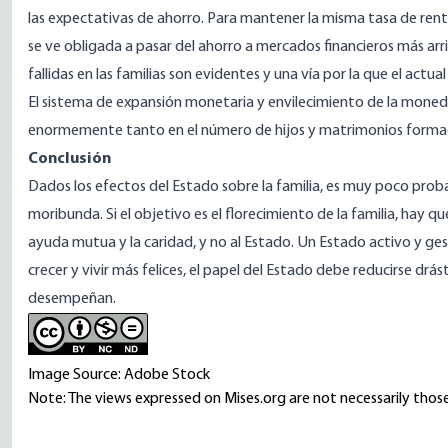
las expectativas de ahorro. Para mantener la misma tasa de rentab
se ve obligada a pasar del ahorro a mercados financieros más arr
fallidas en las familias son evidentes y una vía por la que el actu
El sistema de expansión monetaria y envilecimiento de la moneda,
enormemente tanto en el número de hijos y matrimonios formado
Conclusión
Dados los efectos del Estado sobre la familia, es muy poco proba
moribunda. Si el objetivo es el florecimiento de la familia, hay que r
ayuda mutua y la caridad, y no al Estado. Un Estado activo y gesto
crecer y vivir más felices, el papel del Estado debe reducirse drá
desempeñan.
Image Source: Adobe Stock
Note: The views expressed on Mises.org are not necessarily those