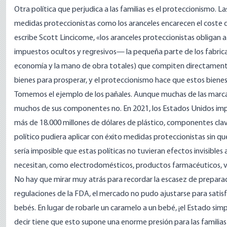
Otra política que perjudica a las familias es el proteccionismo. L
medidas proteccionistas como los aranceles encarecen el coste 
escribe
Scott Lincicome, «los aranceles proteccionistas obligan 
impuestos ocultos y regresivos— la pequeña parte de los fabrican
economía y la mano de obra totales) que compiten directamente 
bienes para prosperar, y el proteccionismo hace que estos biene
Tomemos el ejemplo de los pañales. Aunque muchas de las marcas
muchos de sus componentes no. En 2021, los Estados Unidos imp
más de 18.000 millones de dólares de
plástico
, componentes clave
político pudiera aplicar con éxito medidas proteccionistas sin q
sería imposible que estas políticas no tuvieran efectos invisible
necesitan, como electrodomésticos, productos farmacéuticos, ve
No hay que mirar muy atrás para recordar la
escasez
de preparad
regulaciones de la FDA
, el mercado no pudo ajustarse para sati
bebés. En lugar de robarle un caramelo a un bebé, ¡el Estado si
decir tiene que esto supone una enorme presión para las familias 