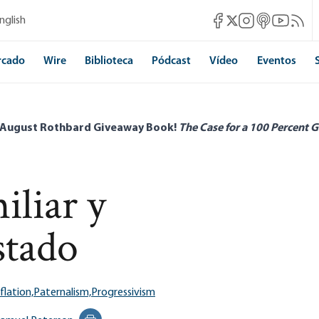
Mises Facebook
Mises Instagram
Mises itunes
Mises Yo
Mises 
nglish
Mises X
rcado
Wire
Biblioteca
Pódcast
Vídeo
Eventos
 August Rothbard Giveaway Book!
The Case for a 100 Percent G
iliar y
stado
flation,
Paternalism,
Progressivism