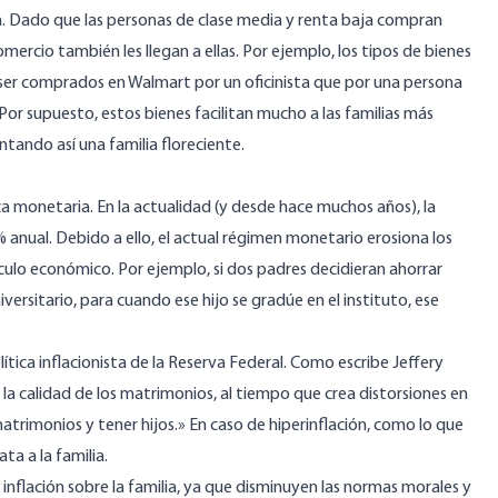
ja. Dado que las personas de clase media y renta baja compran
mercio también les llegan a ellas. Por ejemplo, los tipos de bienes
 ser comprados en Walmart por un oficinista que por una persona
Por supuesto, estos bienes facilitan mucho a las familias más
ntando así una familia floreciente.
ica monetaria. En la
actualidad
(y desde hace muchos años), la
 anual. Debido a ello, el actual régimen monetario erosiona los
cálculo económico. Por ejemplo, si dos padres decidieran ahorrar
versitario, para cuando ese hijo se gradúe en el instituto, ese
ítica inflacionista de la Reserva Federal. Como
escribe
Jeffery
y la calidad de los matrimonios, al tiempo que crea distorsiones en
trimonios y tener hijos.» En caso de hiperinflación, como lo que
a a la familia.
 inflación sobre la familia, ya que disminuyen las normas morales y