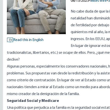
08/15/2023
•
Mises Wire
•
S
No cabe duda de que la in
natalidad han
disminuid
de fertilidad por debajo
quinientos mil al año, la
ingresos
. En los EEUU, 
Read this in English
EN
En lugar de ignorar est
tradicionalistas, libertarios, etc.) se ocupe de ellos. Pero, ¿qué
declive?
Algunas personas, especialmente los conservadores nacionales, h
problemas. Sus propuestas van desde la
redistribución y la asiste
como criterio de contratación. En lugar de ver al Estado como un
nacionales tienden a mirar al Estado como un medio para abordar
mismo creador de la denigración de la familia.
Seguridad Social y Medicare
Una política que perjudica a la familia es la seguridad social e