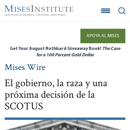
Skip
to
Open Mobile
Ope
main
content
APOYA AL MISES
Get Your August Rothbard Giveaway Book!
The Case
for a 100 Percent Gold Dollar
Mises Wire
El gobierno, la raza y una
próxima decisión de la
SCOTUS