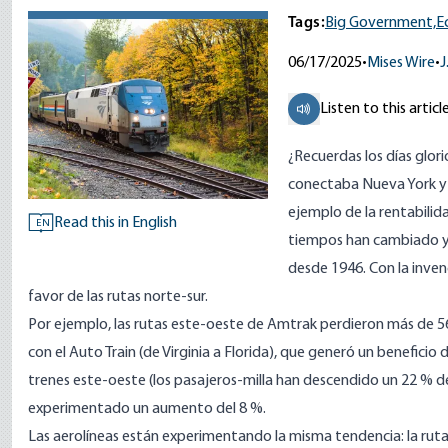
Tags:
Big Government,
E
06/17/2025
•
Mises Wire
•
J
Listen to this articl
¿Recuerdas los días glor
conectaba Nueva York y 
ejemplo de la rentabilid
Read this in English
EN
tiempos han cambiado y 
desde 1946. Con la inven
favor de las rutas norte-sur.
Por ejemplo, las rutas este-oeste de Amtrak perdieron más de 560
con el Auto Train (de Virginia a Florida), que generó un benefici
trenes este-oeste (los pasajeros-milla han descendido un 22 % des
experimentado un aumento del 8 %.
Las aerolíneas están experimentando la misma tendencia: la rut