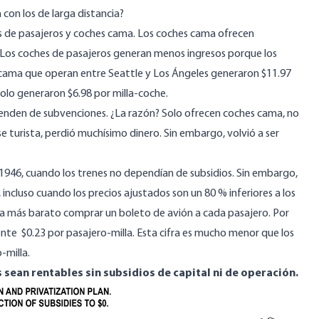
 con los de larga distancia?
 de pasajeros
y
coches cama
. Los coches cama ofrecen
. Los coches de pasajeros generan menos ingresos porque los
s cama que operan entre Seattle y Los Ángeles generaron $11.97
olo generaron $6.98 por milla-coche.
enden de subvenciones. ¿La razón? Solo ofrecen coches cama, no
se turista, perdió muchísimo dinero. Sin embargo, volvió a ser
 1946, cuando los trenes no dependían de subsidios. Sin embargo,
a, incluso cuando los precios ajustados son un
80 % inferiores a
los
a más barato comprar un boleto de avión a cada pasajero. Por
mente
$0.23 por pasajero-milla
. Esta cifra es mucho menor que los
-milla
.
 sean rentables sin subsidios de capital ni de operación.