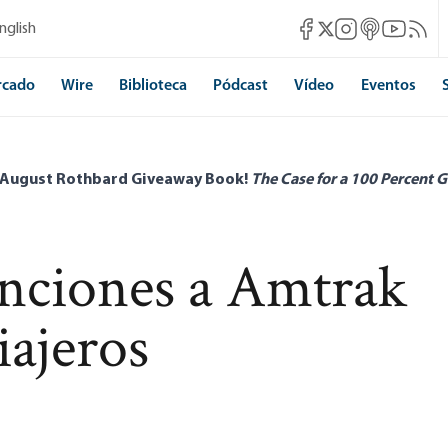
Mises Facebook
Mises Instagram
Mises itunes
Mises Yo
Mises 
nglish
Mises X
rcado
Wire
Biblioteca
Pódcast
Vídeo
Eventos
 August Rothbard Giveaway Book!
The Case for a 100 Percent G
venciones a Amtrak
iajeros