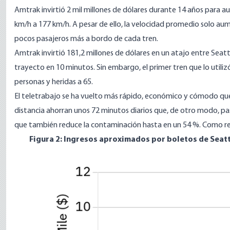
Amtrak invirtió
2 mil millones de dólares durante 14 años
para au
km/h a 177 km/h. A pesar de ello, la velocidad promedio solo aum
pocos
pasajeros más a bordo de cada tren.
Amtrak invirtió 181,2 millones de dólares en un atajo entre Seatt
trayecto en 10 minutos. Sin embargo, el primer tren que lo utili
personas y heridas a 65.
El teletrabajo se ha vuelto más rápido, económico y cómodo que
distancia
ahorran unos 72 minutos
diarios que, de otro modo, pas
que también
reduce
la contaminación hasta en un 54 %. Como res
Figura 2: Ingresos aproximados por boletos de Seatt