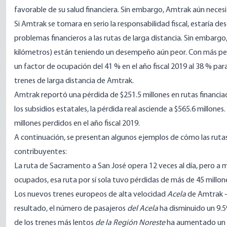
favorable de su salud financiera. Sin embargo, Amtrak aún neces
Si Amtrak se tomara en serio la responsabilidad fiscal, estaría 
problemas financieros
a las rutas de larga distancia. Sin embarg
kilómetros) están teniendo un desempeño aún peor. Con más per
un factor de ocupación del 41 % en el año fiscal 2019 al 38 % para
trenes de larga distancia de Amtrak.
Amtrak reportó una pérdida de $251.5 millones en rutas financiad
los subsidios estatales, la pérdida real asciende a $565.6 millon
millones perdidos en el año fiscal 2019.
A continuación, se presentan algunos ejemplos de cómo las rutas
contribuyentes:
La
ruta de Sacramento a San José
opera 12 veces al día, pero a 
ocupados, esa ruta por sí sola tuvo pérdidas de más de 45 millones
Los nuevos trenes europeos de alta velocidad
Acela
de Amtrak —
resultado, el número de pasajeros
del Acela
ha disminuido un 9.5
de los trenes más lentos
de la Región Noreste
ha aumentado un