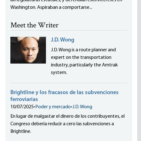
las legislaturas estatales, y defendían esos intereses en
Washington. Aspiraban a comportarse...
Meet the Writer
J.D. Wong
J.D. Wong is a route planner and
expert on the transportation
industry, particularly the Amtrak
system.
Brightline y los fracasos de las subvenciones
ferroviarias
10/07/2025
•
Poder y mercado
•
J.D. Wong
En lugar de malgastar el dinero de los contribuyentes, el
Congreso debería reducir a cero las subvenciones a
Brightline.