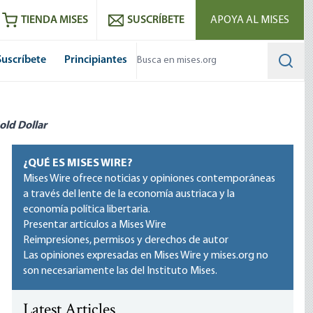
utube
RSS feed
TIENDA MISES
SUSCRÍBETE
APOYA AL MISES
Suscríbete
Principiantes
Searc
old Dollar
¿QUÉ ES MISES WIRE?
Mises Wire ofrece noticias y opiniones contemporáneas
a través del lente de la economía austriaca y la
economía política libertaria.
Presentar artículos a Mises Wire
Reimpresiones, permisos y derechos de autor
Las opiniones expresadas en Mises Wire y mises.org no
son necesariamente las del Instituto Mises.
Latest Articles