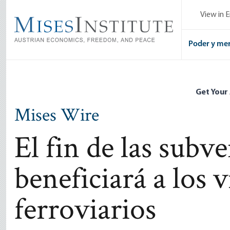
Skip
View in E
to
main
content
Poder y me
Get Your
Mises Wire
El fin de las sub
beneficiará a los v
ferroviarios