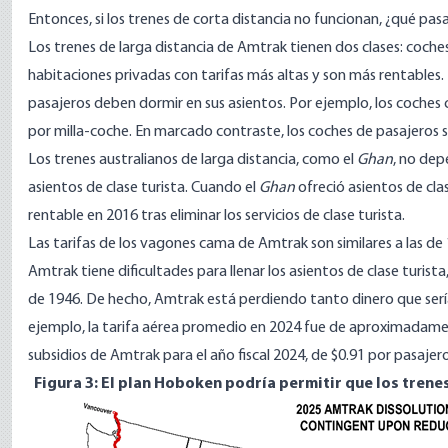
Entonces, si los trenes de corta distancia no funcionan, ¿qué pasa
Los trenes de larga distancia de Amtrak tienen dos clases:
coches
habitaciones privadas con tarifas más altas y son más rentables
pasajeros deben dormir en sus asientos. Por ejemplo, los coche
por milla-coche. En marcado contraste, los coches de pasajeros s
Los trenes australianos de larga distancia, como el
Ghan
, no dep
asientos de clase turista. Cuando el
Ghan
ofreció asientos de cla
rentable en 2016 tras eliminar los servicios de clase turista.
Las tarifas de los vagones cama de Amtrak son
similares a
las de
Amtrak tiene dificultades para llenar los asientos de clase turist
de 1946. De hecho, Amtrak está perdiendo tanto dinero que serí
ejemplo, la tarifa aérea promedio en 2024 fue de aproximada
subsidios de Amtrak para el año fiscal 2024, de
$0.91 por pasajero
Figura 3: El plan Hoboken podría permitir que los trenes