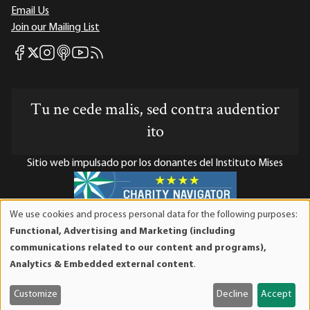
Email Us
Join our Mailing List
Mises Facebook
Mises Instagram
Mises itunes
Mises Youtube
Mises RSS feed
Mises X
Tu ne cede malis, sed contra audentior
ito
Sitio web impulsado por los donantes del Instituto Mises
We use cookies and process personal data for the following purposes:
Use
El Instituto Mises es una organización sin fines de lucro 501(c)(3)
Functional, Advertising and Marketing (including
of
exenta de impuestos. Las contribuciones son deducibles de
communications related to our content and programs),
personal
impuestos en la máxima medida que lo permita la ley. ID Fiscal:
Analytics & Embedded external content
.
data
52-1263436.
and
Customize
Decline
Accept
cookies