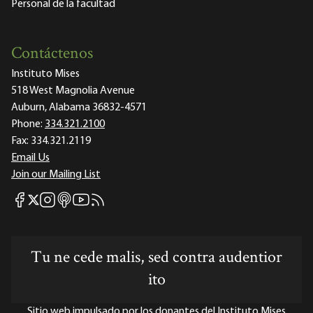
Personal de la facultad
Contáctenos
Instituto Mises
518 West Magnolia Avenue
Auburn, Alabama 36832-4571
Phone:
334.321.2100
Fax:
334.321.2119
Email Us
Join our Mailing List
Mises Facebook
Mises Instagram
Mises itunes
Mises Youtube
Mises RSS feed
Mises X
Tu ne cede malis, sed contra audentior
ito
Sitio web impulsado por los donantes del Instituto Mises