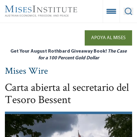
Skip
to
Open Mobile
Ope
main
content
APOYA AL MISES
Get Your August Rothbard Giveaway Book!
The Case
for a 100 Percent Gold Dollar
Mises Wire
Carta abierta al secretario del
Tesoro Bessent