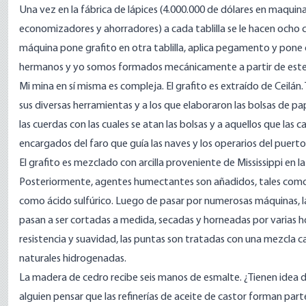
Una vez en la fábrica de lápices (4.000.000 de dólares en maquin
economizadores y ahorradores) a cada tablilla se le hacen ocho
máquina pone grafito en otra tablilla, aplica pegamento y pone otr
hermanos y yo somos formados mecánicamente a partir de este
Mi mina en sí misma es compleja. El grafito es extraído de
Ceilán
.
sus diversas herramientas y a los que elaboraron las bolsas de pap
las cuerdas con las cuales se atan las bolsas y a aquellos que las c
encargados del faro que guía las naves y los operarios del puert
El grafito es mezclado con arcilla proveniente de Mississippi en l
Posteriormente, agentes humectantes son añadidos, tales como
como ácido sulfúrico. Luego de pasar por numerosas máquinas, la
pasan a ser cortadas a medida, secadas y horneadas por varias 
resistencia y suavidad, las puntas son tratadas con una mezcla c
naturales hidrogenadas.
La madera de cedro recibe seis manos de esmalte. ¿Tienen idea de 
alguien pensar que las refinerías de aceite de castor forman parte