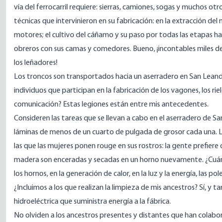
vía del ferrocarril requiere: sierras, camiones, sogas y muchos ot
técnicas que intervinieron en su fabricación: en la extracción del m
motores; el cultivo del cáñamo y su paso por todas las etapas ha
obreros con sus camas y comedores. Bueno, ¡incontables miles 
los leñadores!
Los troncos son transportados hacia un aserradero en San Leandr
individuos que participan en la fabricación de los vagones, los riel
comunicación? Estas legiones están entre mis antecedentes.
Consideren las tareas que se llevan a cabo en el aserradero de 
láminas de menos de un cuarto de pulgada de grosor cada una. L
las que las mujeres ponen rouge en sus rostros: la gente prefiere
madera son enceradas y secadas en un horno nuevamente. ¿Cuánto
los hornos, en la generación de calor, en la luz y la energía, las po
¿Incluimos a los que realizan la limpieza de mis ancestros? Sí, y t
hidroeléctrica que suministra energía a la fábrica.
No olviden a los ancestros presentes y distantes que han colabor