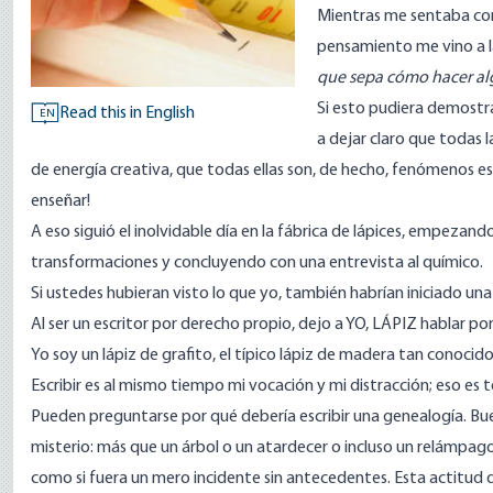
Mientras me sentaba cont
pensamiento me vino a l
que sepa cómo hacer alg
Si esto pudiera demostra
Read this in English
EN
a dejar claro que todas 
de energía creativa, que todas ellas son, de hecho, fenómenos esp
enseñar!
A eso siguió el inolvidable día en la fábrica de lápices, empezan
transformaciones y concluyendo con una entrevista al químico.
Si ustedes hubieran visto lo que yo, también habrían iniciado u
Al ser un escritor por derecho propio, dejo a YO, LÁPIZ hablar por
Yo soy un lápiz de grafito, el típico lápiz de madera tan conocido 
Escribir es al mismo tiempo mi vocación y mi distracción; eso es 
Pueden preguntarse por qué debería escribir una genealogía. Buen
misterio: más que un árbol o un atardecer o incluso un relámpag
como si fuera un mero incidente sin antecedentes. Esta actitud d