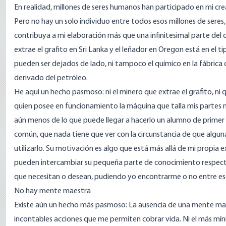
En realidad, millones de seres humanos han participado en mi cre
Pero no hay un solo individuo entre todos esos millones de seres,
contribuya a mi elaboración más que una infinitesimal parte del 
extrae el grafito en Sri Lanka y el leñador en Oregon está en el 
pueden ser dejados de lado, ni tampoco el químico en la fábrica o 
derivado del petróleo.
He aquí un hecho pasmoso: ni el minero que extrae el grafito, ni 
quien posee en funcionamiento la máquina que talla mis partes m
aún menos de lo que puede llegar a hacerlo un alumno de primer g
común, que nada tiene que ver con la circunstancia de que algun
utilizarlo. Su motivación es algo que está más allá de mi propia 
pueden intercambiar su pequeña parte de conocimiento respecto 
que necesitan o desean, pudiendo yo encontrarme o no entre es
No hay mente maestra
Existe aún un hecho más pasmoso: La ausencia de una mente maes
incontables acciones que me permiten cobrar vida. Ni el más mín