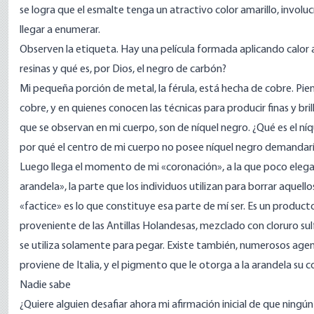
se logra que el esmalte tenga un atractivo color amarillo, involu
llegar a enumerar.
Observen la etiqueta. Hay una película formada aplicando calor
resinas y qué es, por Dios, el negro de carbón?
Mi pequeña porción de metal, la férula, está hecha de cobre. Pien
cobre, y en quienes conocen las técnicas para producir finas y br
que se observan en mi cuerpo, son de níquel negro. ¿Qué es el níq
por qué el centro de mi cuerpo no posee níquel negro demandaría
Luego llega el momento de mi «coronación», a la que poco eleg
arandela», la parte que los individuos utilizan para borrar aque
«factice» es lo que constituye esa parte de mí ser. Es un producto
proveniente de las
Antillas Holandesas
, mezclado con cloruro su
se utiliza solamente para pegar. Existe también, numerosos agen
proviene de Italia, y el pigmento que le otorga a la arandela su c
Nadie sabe
¿Quiere alguien desafiar ahora mi afirmación inicial de que ningú