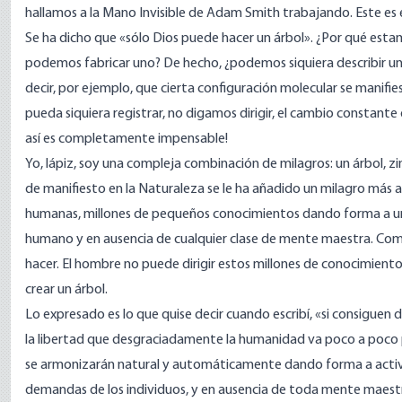
hallamos a la Mano Invisible de Adam Smith trabajando. Este es el
Se ha dicho que «sólo Dios puede hacer un árbol». ¿Por qué es
podemos fabricar uno? De hecho, ¿podemos siquiera describir un
decir, por ejemplo, que cierta configuración molecular se manif
pueda siquiera registrar, no digamos dirigir, el cambio constante
así es completamente impensable!
Yo, lápiz, soy una compleja combinación de milagros: un árbol, zi
de manifiesto en la Naturaleza se le ha añadido un milagro más a
humanas, millones de pequeños conocimientos dando forma a un
humano y en ausencia de cualquier clase de mente maestra. Como
hacer. El hombre no puede dirigir estos millones de conocimient
crear un árbol.
Lo expresado es lo que quise decir cuando escribí, «si consiguen
la libertad que desgraciadamente la humanidad va poco a poco p
se armonizarán natural y automáticamente dando forma a activid
demandas de los individuos, y en ausencia de toda mente maest