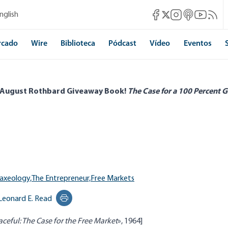
Mises Facebook
Mises Instagram
Mises itunes
Mises Yo
Mises 
nglish
Mises X
rcado
Wire
Biblioteca
Pódcast
Vídeo
Eventos
 August Rothbard Giveaway Book!
The Case for a 100 Percent G
axeology,
The Entrepreneur,
Free Markets
Leonard E. Read
Print this page
ceful: The Case for the Free Market
», 1964]