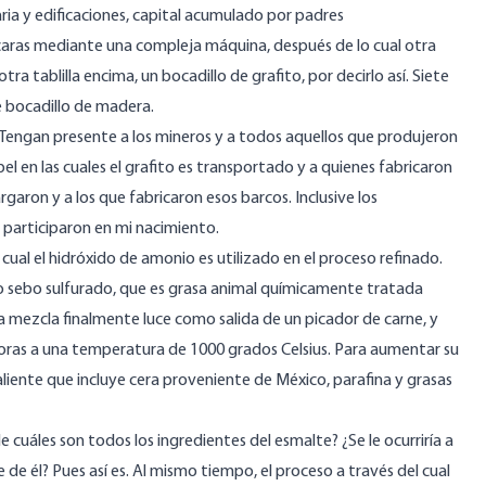
aria y edificaciones, capital acumulado por padres
 caras mediante una compleja máquina, después de lo cual otra
a tablilla encima, un bocadillo de grafito, por decirlo así. Siete
 bocadillo de madera.
 Tengan presente a los mineros y a todos aquellos que produjeron
el en las cuales el grafito es transportado y a quienes fabricaron
argaron y a los que fabricaron esos barcos. Inclusive los
o participaron en mi nacimiento.
a cual el hidróxido de amonio es utilizado en el proceso refinado.
 sebo sulfurado, que es grasa animal químicamente tratada
 mezcla finalmente luce como salida de un picador de carne, y
horas a una temperatura de 1000 grados Celsius. Para aumentar su
aliente que incluye cera proveniente de México, parafina y grasas
cuáles son todos los ingredientes del esmalte? ¿Se le ocurriría a
 de él? Pues así es. Al mismo tiempo, el proceso a través del cual