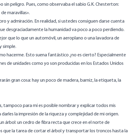
 sin peligro. Pues, como observaba el sabio G.K. Chesterton:
de maravillas».
mbro y admiración. En realidad, si ustedes consiguen darse cuenta
d que desgraciadamente la humanidad va poco a poco perdiendo.
ejor que lo que un automóvil, un aeroplano o una lavadora de
y simple.
cómo hacerme. Esto suena fantástico ¿no es cierto? Especialmente
ones de unidades como yo son producidas en los Estados Unidos
rán gran cosa: hay un poco de madera, barniz, la etiqueta, la
s, tampoco para mí es posible nombrar y explicar todos mis
a darles la impresión de la riqueza y complejidad de mi origen.
n árbol: un cedro de fibra recta que crece en el norte de
ue la tarea de cortar el árbol y transportar los troncos hasta la