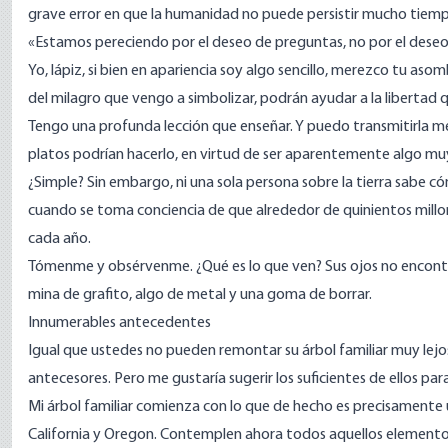
grave error en que la humanidad no puede persistir mucho tiempo
«Estamos pereciendo por el deseo de preguntas, no por el deseo 
Yo, lápiz, si bien en apariencia soy algo sencillo, merezco tu aso
del milagro que vengo a simbolizar, podrán ayudar a la liberta
Tengo una profunda lección que enseñar. Y puedo transmitirla m
platos podrían hacerlo, en virtud de ser aparentemente algo mu
¿Simple? Sin embargo, ni una sola persona sobre la tierra sabe 
cuando se toma conciencia de que alrededor de quinientos mill
cada año.
Tómenme y obsérvenme. ¿Qué es lo que ven? Sus ojos no encontra
mina de grafito, algo de metal y una goma de borrar.
Innumerables antecedentes
Igual que ustedes no pueden remontar su árbol familiar muy lejo
antecesores. Pero me gustaría sugerir los suficientes de ellos par
Mi árbol familiar comienza con lo que de hecho es precisamente u
California y Oregon. Contemplen ahora todos aquellos elementos q