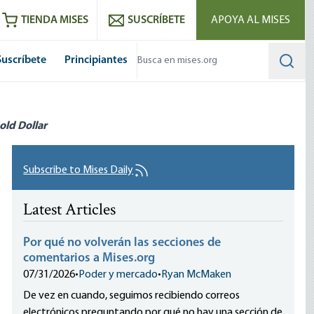
utube
RSS feed
TIENDA MISES
SUSCRÍBETE
APOYA AL MISES
Suscríbete
Principiantes
Searc
old Dollar
Subscribe to Mises Daily
Latest Articles
Por qué no volverán las secciones de
comentarios a Mises.org
07/31/2026
•
Poder y mercado
•
Ryan McMaken
De vez en cuando, seguimos recibiendo correos
electrónicos preguntando por qué no hay una sección de