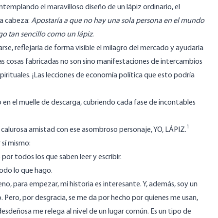
emplando el maravilloso diseño de un lápiz ordinario, el
a cabeza:
Apostaría a que no hay una sola persona en el mundo
o tan sencillo como un lápiz
.
rse, reflejaría de forma visible el milagro del mercado y ayudaría
las cosas fabricadas no son sino manifestaciones de intercambios
irituales. ¡Las lecciones de economía política que esto podría
do en el muelle de descarga, cubriendo cada fase de incontables
1
na calurosa amistad con ese asombroso personaje, YO, LÁPIZ.
 sí mismo:
por todos los que saben leer y escribir.
todo lo que hago.
o, para empezar, mi historia es interesante. Y, además, soy un
o. Pero, por desgracia, se me da por hecho por quienes me usan,
esdeñosa me relega al nivel de un lugar común. Es un tipo de