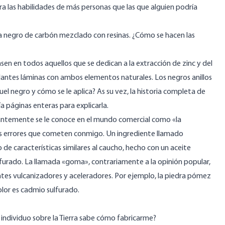
cra las habilidades de más personas que las que alguien podría
 a negro de carbón mezclado con resinas. ¿Cómo se hacen las
sen en todos aquellos que se dedican a la extracción de zinc y del
illantes láminas con ambos elementos naturales. Los negros anillos
uel negro y cómo se le aplica? As su vez, la historia completa de
 páginas enteras para explicarla.
antemente se le conoce en el mundo comercial como «la
llos errores que cometen conmigo. Un ingrediente llamado
 de características similares al caucho, hecho con un aceite
lfurado. La llamada «goma», contrariamente a la opinión popular,
tes vulcanizadores y aceleradores. Por ejemplo, la piedra pómez
olor es cadmio sulfurado.
n individuo sobre la Tierra sabe cómo fabricarme?