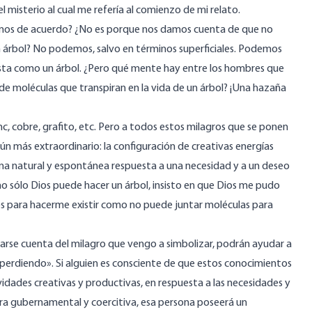
 misterio al cual me refería al comienzo de mi relato.
tamos de acuerdo? ¿No es porque nos damos cuenta de que no
 árbol? No podemos, salvo en términos superficiales. Podemos
iesta como un árbol. ¿Pero qué mente hay entre los hombres que
 de moléculas que transpiran en la vida de un árbol? ¡Una hazaña
nc, cobre, grafito, etc. Pero a todos estos milagros que se ponen
ún más extraordinario: la configuración de creativas energías
a natural y espontánea respuesta a una necesidad y a un deseo
 sólo Dios puede hacer un árbol, insisto en que Dios me pudo
os para hacerme existir como no puede juntar moléculas para
 darse cuenta del milagro que vengo a simbolizar, podrán ayudar a
erdiendo». Si alguien es consciente de que estos conocimientos
ades creativas y productivas, en respuesta a las necesidades y
ra gubernamental y coercitiva, esa persona poseerá un