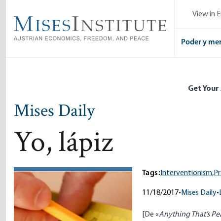
Skip
View in E
to
main
content
Poder y me
Get Your
Mises Daily
Yo, lápiz
Tags:
Interventionism,
Pr
11/18/2017
•
Mises Daily
•
[De «
Anything That’s Pea