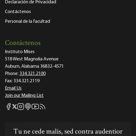
Declaración de Privacidad
Contáctenos
Personal de la facultad
Contáctenos
Instituto Mises
518 West Magnolia Avenue
Auburn, Alabama 36832-4571
Phone:
334.321.2100
Fax:
334.321.2119
Email Us
Join our Mailing List
Mises Facebook
Mises Instagram
Mises itunes
Mises Youtube
Mises RSS feed
Mises X
Tu ne cede malis, sed contra audentior