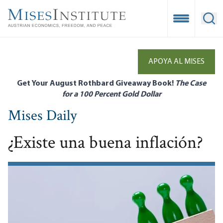
Skip
to
Open Mobile
Ope
main
content
APOYA AL MISES
Get Your August Rothbard Giveaway Book!
The Case
for a 100 Percent Gold Dollar
Mises Daily
¿Existe una buena inflación?