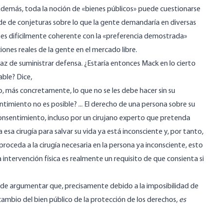
 Además, toda la noción de «bienes públicos» puede cuestionarse
de de conjeturas sobre lo que la gente demandaría en diversas
es es difícilmente coherente con la «preferencia demostrada»
cciones reales de la gente en el mercado libre.
az de suministrar defensa. ¿Estaría entonces Mack en lo cierto
able? Dice,
o, más concretamente, lo que no se les debe hacer sin su
ntimiento no es posible? ... El derecho de una persona sobre su
consentimiento, incluso por un cirujano experto que pretenda
 esa cirugía para salvar su vida ya está inconsciente y, por tanto,
proceda a la cirugía necesaria en la persona ya inconsciente, esto
a intervención física es realmente un requisito de que consienta si
puede argumentar que, precisamente debido a la imposibilidad de
cambio del bien público de la protección de los derechos,
es