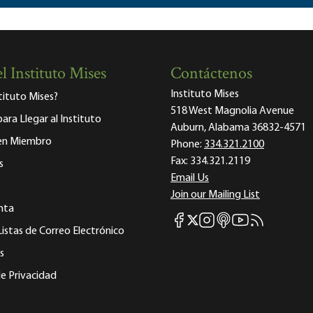
l Instituto Mises
Contáctenos
Instituto Mises
stituto Mises?
518 West Magnolia Avenue
para Llegar al Instituto
Auburn, Alabama 36832-4571
 en Miembro
Phone:
334.321.2100
Fax:
334.321.2119
s
Email Us
Join our Mailing List
nta
Mises Facebook
Mises Instagram
Mises itunes
Mises Youtube
Mises RSS fee
Mises X
Listas de Correo Electrónico
s
e Privacidad