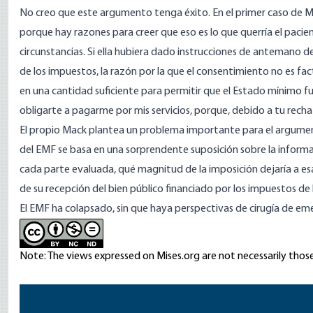
No creo que este argumento tenga éxito. En el primer caso de Mac
porque hay razones para creer que eso es lo que querría el pacien
circunstancias. Si ella hubiera dado instrucciones de antemano de
de los impuestos, la razón por la que el consentimiento no es f
en una cantidad suficiente para permitir que el Estado mínimo fu
obligarte a pagarme por mis servicios, porque, debido a tu recha
El propio Mack plantea un problema importante para el argument
del EMF se basa en una sorprendente suposición sobre la informac
cada parte evaluada, qué magnitud de la imposición dejaría a esa 
de su recepción del bien público financiado por los impuestos de 
El EMF ha colapsado, sin que haya perspectivas de cirugía de eme
Note: The views expressed on Mises.org are not necessarily those