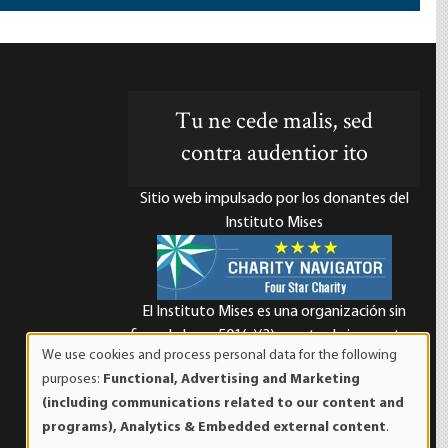
Tu ne cede malis, sed
contra audentior ito
Sitio web impulsado por los donantes del
Instituto Mises
El Instituto Mises es una organización sin
d
fines de lucro 501(c)(3) exenta de impuestos.
We use cookies and process personal data for the following
Las contribuciones son deducibles de
Use
purposes:
Functional, Advertising and Marketing
impuestos en la máxima medida que lo
of
(including communications related to our content and
permita la ley. ID Fiscal: 52-1263436.
personal
programs), Analytics & Embedded external content
.
data