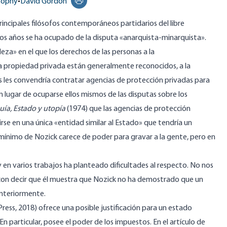
osophy
•
David Gordon
Print this page
rincipales filósofos contemporáneos partidarios del libre
 años se ha ocupado de la disputa «anarquista-minarquista».
eza» en el que los derechos de las personas a la
a propiedad privada están generalmente reconocidos, a la
s les convendría contratar agencias de protección privadas para
 lugar de ocuparse ellos mismos de las disputas sobre los
ía, Estado y utopía
(1974) que las agencias de protección
e en una única «entidad similar al Estado» que tendría un
 mínimo de Nozick carece de poder para gravar a la gente, pero en
y en varios trabajos ha planteado dificultades al respecto. No nos
a con decir que él muestra que Nozick no ha demostrado que un
anteriormente.
Press, 2018) ofrece una posible justificación para un estado
particular, posee el poder de los impuestos. En el artículo de