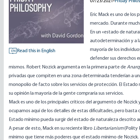
07/23/2021
•
Friday Phil
Eric Mack es uno de los p
mercado. Durante muchos
En un «estado de natural
autodeterminación y a l
mayoría de los individuo
Read this in English
EN
defender sus derechos en
mismos. Robert Nozick argumenta en la primera parte de
Anarqu
privadas que compiten en una zona determinada tenderían a unirs
monopolio de facto sobre los servicios de protección. El Estado
su opinión la mayoría de la gente compraría sus servicios.
Mack es uno de los principales críticos del argumento de Nozick 
ocupamos aquí de los detalles de estas dificultades, pero bast
Estado mínimo pueda surgir del estado de naturaleza descrito 
A pesar de esto, Mack en su reciente libro
Libertarianism
(Polity 
mínimo que tiene más poderes que el estado mínimo de Nozick. En 