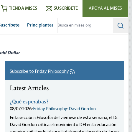
utube
RSS feed
TIENDA MISES
SUSCRÍBETE
APOYA AL MISES
Suscríbete
Principiantes
Searc
old Dollar
Subscribe to Friday Philosophy
Latest Articles
¿Qué esperabas?
08/07/2026
•
Friday Philosophy
•
David Gordon
En la sección «Filosofía del viernes» de esta semana, el Dr.
David Gordon critica el movimiento DEI en la educación