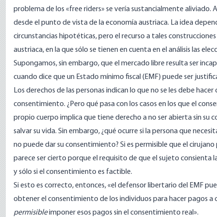
problema de los «free riders» se vería sustancialmente aliviado.
desde el punto de vista de la economía austriaca. La idea depen
circunstancias hipotéticas, pero el recurso a tales construccion
austriaca, en la que sólo se tienen en cuenta en el análisis las ele
Supongamos, sin embargo, que el mercado libre resulta ser incap
cuando dice que un Estado mínimo fiscal (EMF) puede ser justific
Los derechos de las personas indican lo que no se les debe hacer 
consentimiento. ¿Pero qué pasa con los casos en los que el conse
propio cuerpo implica que tiene derecho a no ser abierta sin su 
salvar su vida. Sin embargo, ¿qué ocurre si la persona que necesita
no puede dar su consentimiento? Si es permisible que el cirujano 
parece ser cierto porque el requisito de que el sujeto consienta l
y sólo si el consentimiento es factible.
Si esto es correcto, entonces, «el defensor libertario del EMF 
obtener el consentimiento de los individuos para hacer pagos a 
permisible
imponer esos pagos sin el consentimiento real».