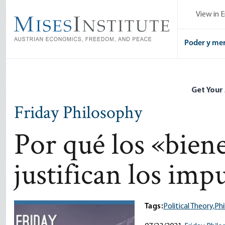
Skip
View in E
to
main
content
Poder y me
Get Your
Friday Philosophy
Por qué los «bien
justifican los imp
Tags:
Political Theory,
Ph