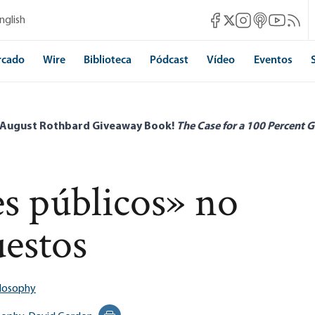
Mises Facebook
Mises Instagram
Mises itunes
Mises Yo
Mises 
nglish
Mises X
rcado
Wire
Biblioteca
Pódcast
Vídeo
Eventos
 August Rothbard Giveaway Book!
The Case for a 100 Percent G
es públicos» no
uestos
ilosophy