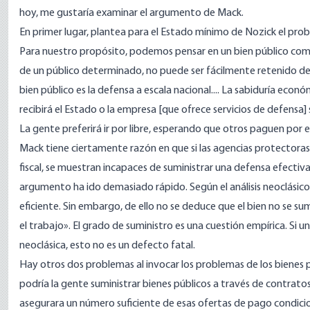
hoy, me gustaría examinar el argumento de Mack.
En primer lugar, plantea para el Estado mínimo de Nozick el prob
Para nuestro propósito, podemos pensar en un bien público como
de un público determinado, no puede ser fácilmente retenido de o
bien público es la defensa a escala nacional.... La sabiduría econó
recibirá el Estado o la empresa [que ofrece servicios de defensa
La gente preferirá ir por libre, esperando que otros paguen por el
Mack tiene ciertamente razón en que si las agencias protectora
fiscal, se muestran incapaces de suministrar una defensa efectiva,
argumento ha ido demasiado rápido. Según el análisis neoclásico 
eficiente. Sin embargo, de ello no se deduce que el bien no se su
el trabajo». El grado de suministro es una cuestión empírica. Si un
neoclásica, esto no es un defecto fatal.
Hay otros dos problemas al invocar los problemas de los bienes pú
podría la gente suministrar bienes públicos a través de contratos
asegurara un número suficiente de esas ofertas de pago condicion