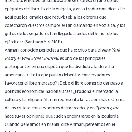
mercado. El núcleo de su acusación se expresa en uno de los
epígrafes del libro. Es de la Vulgata, y en la traducción dice: «He
aquí que los jornales que retuvisteis a los obreros que
cosecharon vuestros campos están clamando en voz alta, y los
gritos de los segadores han llegado a oídos del Señor de los
ejércitos» (Santiago 5:4, NAB).
Ahmari, conocido periodista que ha escrito para el
New York
Post
y el
Wall Street Journal
, es uno de los principales
participantes en una disputa que ha dividido a la derecha
americana. ¿Hasta qué punto deben los conservadores
favorecer el libre mercado? ¿Debe el libre comercio dar paso a
políticas económicas nacionalistas? ¿Erosiona el mercado la
cultura y la religión? Ahmari representa la facción más extrema
de los críticos conservadores del mercado, y en
Tyranny, Inc.
hace suyas opiniones que suelen encontrarse en la izquierda.
Cuando pensamos en tiranía, dice Ahmari, pensamos en el