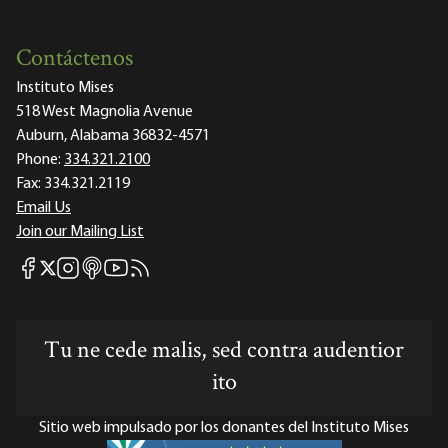
Contáctenos
Instituto Mises
518 West Magnolia Avenue
Auburn, Alabama 36832-4571
Phone:
334.321.2100
Fax:
334.321.2119
Email Us
Join our Mailing List
Mises Facebook
Mises Instagram
Mises itunes
Mises Youtube
Mises RSS feed
Mises X
Tu ne cede malis, sed contra audentior
ito
Sitio web impulsado por los donantes del Instituto Mises