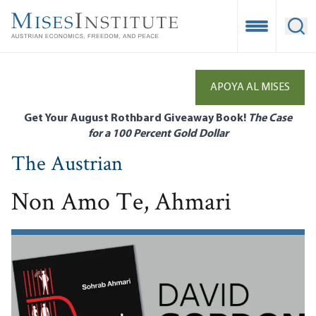
Skip
to
Open Mobile
Ope
main
content
APOYA AL MISES
Get Your August Rothbard Giveaway Book!
The Case
for a 100 Percent Gold Dollar
The Austrian
Non Amo Te, Ahmari