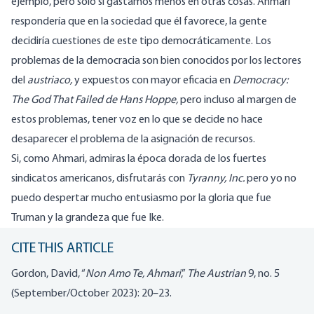
ejemplo, pero sólo si gastamos menos en otras cosas. Ahmari
respondería que en la sociedad que él favorece, la gente
decidiría cuestiones de este tipo democráticamente. Los
problemas de la democracia son bien conocidos por los lectores
del
austriaco,
y expuestos con mayor eficacia en
Democracy:
The God That Failed de Hans Hoppe,
pero incluso al margen de
estos problemas, tener voz en lo que se decide no hace
desaparecer el problema de la asignación de recursos.
Si, como Ahmari, admiras la época dorada de los fuertes
sindicatos americanos, disfrutarás con
Tyranny, Inc.
pero yo no
puedo despertar mucho entusiasmo por la gloria que fue
Truman y la grandeza que fue Ike.
CITE THIS ARTICLE
Gordon, David, “
Non Amo Te, Ahmari
,”
The Austrian
9, no. 5
(September/October 2023): 20–23.