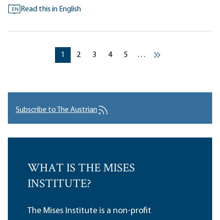
Read this in English
EN
Pagination
Current page
Current page
Current page
Current page
Current page
1
2
3
4
5
…
››
Subscribe to The Austrian
WHAT IS THE MISES
INSTITUTE?
The Mises Institute is a non-profit