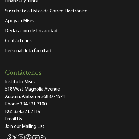
Finanzas y Junta
Suscríbete a Listas de Correo Electrónico
Apoya a Mises
Declaración de Privacidad
Contáctenos
Personal de la facultad
Contáctenos
Instituto Mises
518 West Magnolia Avenue
Auburn, Alabama 36832-4571
Phone:
334.321.2100
Fax:
334.321.2119
Email Us
Join our Mailing List
Mises Facebook
Mises Instagram
Mises itunes
Mises Youtube
Mises RSS feed
Mises X