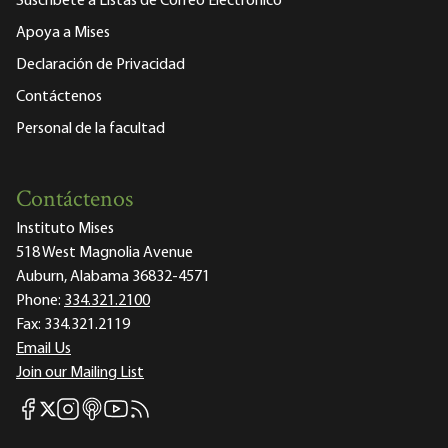
Suscríbete a Listas de Correo Electrónico
Apoya a Mises
Declaración de Privacidad
Contáctenos
Personal de la facultad
Contáctenos
Instituto Mises
518 West Magnolia Avenue
Auburn, Alabama 36832-4571
Phone:
334.321.2100
Fax:
334.321.2119
Email Us
Join our Mailing List
Mises Facebook
Mises Instagram
Mises itunes
Mises Youtube
Mises RSS feed
Mises X