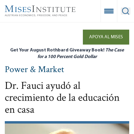
Skip
to
Open Mobile
Ope
main
content
APOYA AL MISES
Get Your August Rothbard Giveaway Book!
The Case
for a 100 Percent Gold Dollar
Power & Market
Dr. Fauci ayudó al
crecimiento de la educación
en casa