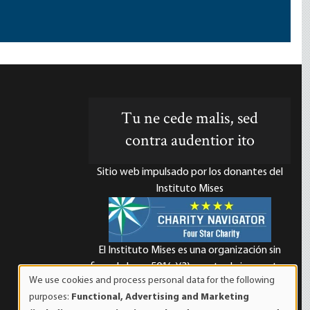
Tu ne cede malis, sed
contra audentior ito
Sitio web impulsado por los donantes del
Instituto Mises
El Instituto Mises es una organización sin
d
fines de lucro 501(c)(3) exenta de impuestos.
We use cookies and process personal data for the following
Las contribuciones son deducibles de
Use
purposes:
Functional, Advertising and Marketing
impuestos en la máxima medida que lo
of