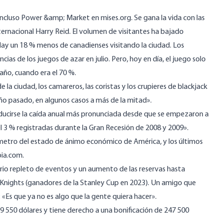
incluso
Power &amp; Market
en mises.org. Se gana la vida con las
ernacional Harry Reid. El volumen de visitantes ha bajado
Hay un 18 % menos de canadienses visitando la ciudad. Los
as de los juegos de azar en julio. Pero, hoy en día, el juego solo
taño, cuando era el 70 %.
de la ciudad, los camareros, las coristas y los crupieres de blackjack
año pasado, en algunos casos a más de la mitad».
roducirse la caída anual más pronunciada desde que se empezaron a
el 3 % registradas durante la Gran Recesión de 2008 y 2009».
etro del estado de ánimo económico de América, y los últimos
pia.com
.
rio repleto de eventos y un aumento de las reservas hasta
 Knights (ganadores de la Stanley Cup en 2023). Un amigo que
«Es que ya no es algo que la gente quiera hacer».
39 550 dólares y tiene derecho a una bonificación de 247 500