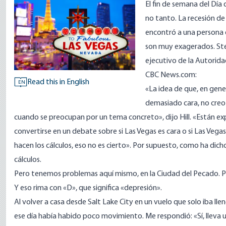
El fin de semana del Día 
no tanto. La recesión d
encontró a una persona 
son muy exagerados. Steve
ejecutivo de la Autorida
CBC News.com:
Read this in English
EN
«La idea de que, en gene
demasiado cara, no creo
cuando se preocupan por un tema concreto», dijo Hill. «Están e
convertirse en un debate sobre si Las Vegas es cara o si Las Vega
hacen los cálculos, eso no es cierto». Por supuesto, como ha dich
cálculos.
Pero tenemos problemas aquí mismo, en la Ciudad del Pecado. 
Y eso rima con «D», que significa «depresión».
Al volver a casa desde Salt Lake City en un vuelo que solo iba llen
ese día había habido poco movimiento. Me respondió: «Sí, lleva 