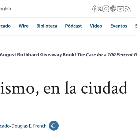
Mises Facebook
Mises Instagram
Mises itunes
Mises Yo
Mises 
nglish
Mises X
rcado
Wire
Biblioteca
Pódcast
Vídeo
Eventos
 August Rothbard Giveaway Book!
The Case for a 100 Percent G
smo, en la ciudad
rcado
•
Douglas E. French
Print this page