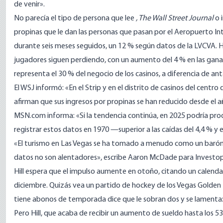
de venir».
No parecía el tipo de persona que lee
, The Wall Street Journal
o 
propinas que le dan las personas que pasan por el Aeropuerto Int
durante seis meses seguidos, un 12 % según datos de la LVCVA. 
jugadores siguen perdiendo, con un aumento del 4 % en las gananci
representa el 30 % del negocio de los casinos, a diferencia de an
El WSJ informó: «En el Strip y en el distrito de casinos del centro 
afirman que sus ingresos por propinas se han reducido desde el 
MSN.com
informa
: «Si la tendencia continúa, en 2025 podría p
registrar estos datos en 1970 —superior a las caídas del 4,4 % y 
«El turismo en Las Vegas se ha tomado a menudo como un baróm
datos no son alentadores», escribe Aaron McDade para
Investo
Hill espera que el impulso aumente en otoño, citando un calenda
diciembre. Quizás vea un partido de hockey de los Vegas Golden
tiene abonos de temporada dice que le sobran dos y se lamenta: 
Pero Hill, que acaba de recibir un aumento de sueldo hasta los 5