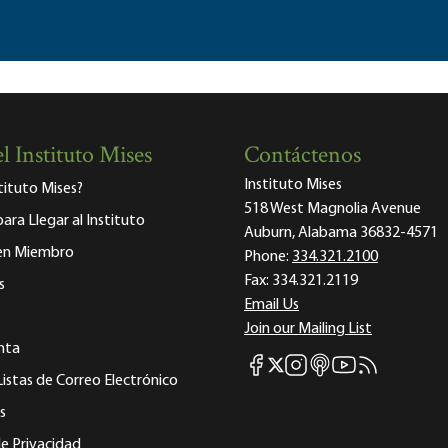
l Instituto Mises
Contáctenos
Instituto Mises
stituto Mises?
518 West Magnolia Avenue
para Llegar al Instituto
Auburn, Alabama 36832-4571
 en Miembro
Phone:
334.321.2100
Fax:
334.321.2119
s
Email Us
Join our Mailing List
nta
Mises Facebook
Mises Instagram
Mises itunes
Mises Youtube
Mises RSS fee
Mises X
Listas de Correo Electrónico
s
e Privacidad