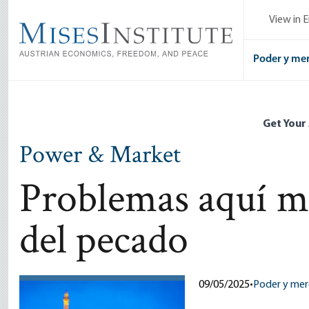
Skip
View in E
to
main
content
Poder y me
Get Your
Power & Market
Problemas aquí mi
del pecado
09/05/2025
•
Poder y me