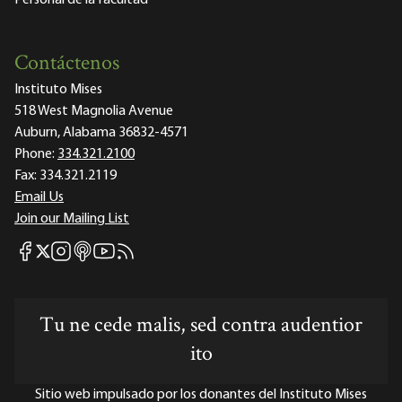
Contáctenos
Instituto Mises
518 West Magnolia Avenue
Auburn, Alabama 36832-4571
Phone:
334.321.2100
Fax:
334.321.2119
Email Us
Join our Mailing List
Mises Facebook
Mises Instagram
Mises itunes
Mises Youtube
Mises RSS feed
Mises X
Tu ne cede malis, sed contra audentior
ito
Sitio web impulsado por los donantes del Instituto Mises