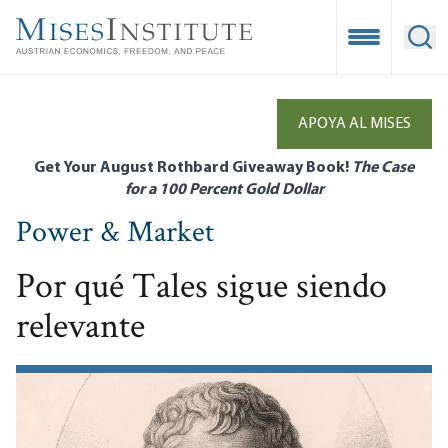
Skip
to
Open Mobile
Ope
main
content
APOYA AL MISES
Get Your August Rothbard Giveaway Book!
The Case
for a 100 Percent Gold Dollar
Power & Market
Por qué Tales sigue siendo
relevante