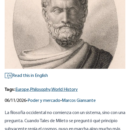
Read this in English
EN
Tags:
Europe,
Philosophy,
World History
06/11/2026
•
Poder y mercado
•
Marcos Giansante
La filosofía occidental no comienza con un sistema, sino con una
pregunta. Cuando Tales de Mileto se preguntó qué principio
subyacente regía el cosmos, puso en marcha algo mucho más