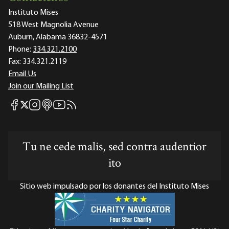
Instituto Mises
518 West Magnolia Avenue
Auburn, Alabama 36832-4571
Phone:
334.321.2100
Fax:
334.321.2119
Email Us
Join our Mailing List
Mises Facebook
Mises Instagram
Mises itunes
Mises Youtube
Mises RSS feed
Mises X
Tu ne cede malis, sed contra audentior
ito
Sitio web impulsado por los donantes del Instituto Mises