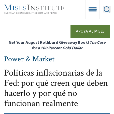
Skip
to
Open Mobile
Ope
main
content
APOYA AL MISES
Get Your August Rothbard Giveaway Book!
The Case
for a 100 Percent Gold Dollar
Power & Market
Políticas inflacionarias de la
Fed: por qué creen que deben
hacerlo y por qué no
funcionan realmente