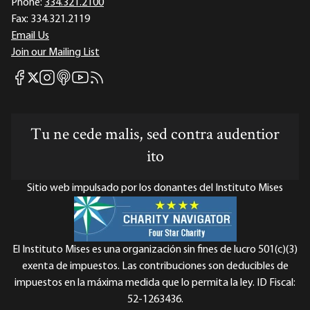
Phone:
334.321.2100
Fax:
334.321.2119
Email Us
Join our Mailing List
Mises Facebook
Mises Instagram
Mises itunes
Mises Youtube
Mises RSS feed
Mises X
Tu ne cede malis, sed contra audentior
ito
Sitio web impulsado por los donantes del Instituto Mises
El Instituto Mises es una organización sin fines de lucro 501(c)(3)
exenta de impuestos. Las contribuciones son deducibles de
impuestos en la máxima medida que lo permita la ley. ID Fiscal:
52-1263436.