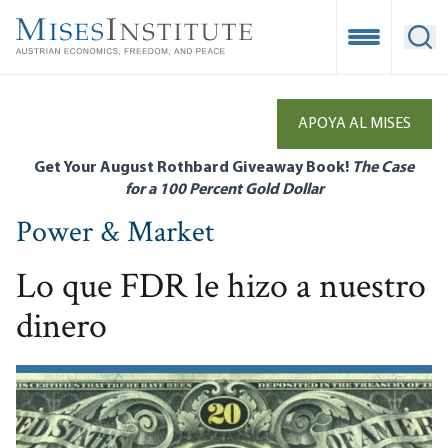
Skip
to
Open Mobile
Ope
main
content
APOYA AL MISES
Get Your August Rothbard Giveaway Book!
The Case
for a 100 Percent Gold Dollar
Power & Market
Lo que FDR le hizo a nuestro
dinero