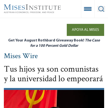
Skip
to
Open Mobile
Ope
main
content
APOYA AL MISES
Get Your August Rothbard Giveaway Book!
The Case
for a 100 Percent Gold Dollar
Mises Wire
Tus hijos ya son comunistas
y la universidad lo empeorará