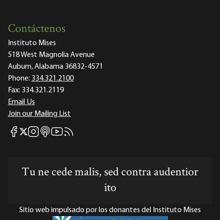
Contáctenos
Instituto Mises
518 West Magnolia Avenue
Auburn, Alabama 36832-4571
Phone:
334.321.2100
Fax:
334.321.2119
Email Us
Join our Mailing List
Mises Facebook
Mises Instagram
Mises itunes
Mises Youtube
Mises RSS feed
Mises X
Tu ne cede malis, sed contra audentior
ito
Sitio web impulsado por los donantes del Instituto Mises