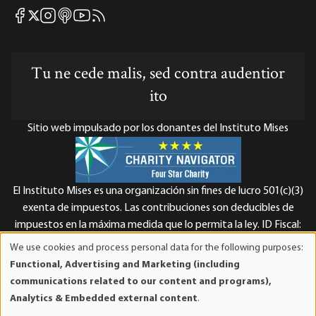
Mises Facebook
Mises Instagram
Mises itunes
Mises Youtube
Mises RSS feed
Mises X
Tu ne cede malis, sed contra audentior
ito
Sitio web impulsado por los donantes del Instituto Mises
El Instituto Mises es una organización sin fines de lucro 501(c)(3)
exenta de impuestos. Las contribuciones son deducibles de
impuestos en la máxima medida que lo permita la ley. ID Fiscal:
52-1263436.
We use cookies and process personal data for the following purposes:
Use
Functional, Advertising and Marketing (including
of
communications related to our content and programs),
personal
Analytics & Embedded external content
.
data