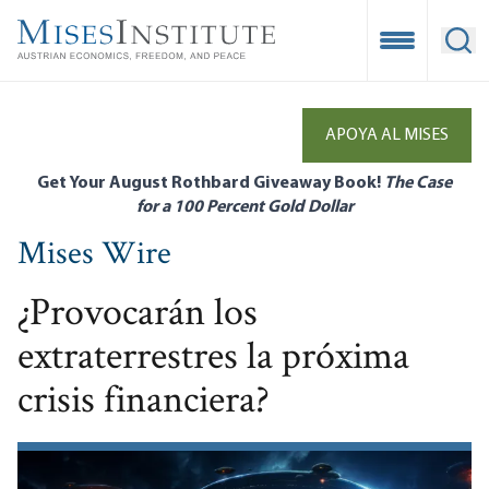
Skip
to
Open Mobile
Ope
main
content
APOYA AL MISES
Get Your August Rothbard Giveaway Book!
The Case
for a 100 Percent Gold Dollar
Mises Wire
¿Provocarán los
extraterrestres la próxima
crisis financiera?