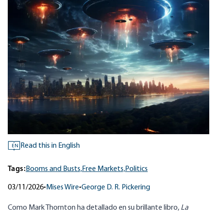
Read this in English
EN
Tags:
Booms and Busts,
Free Markets,
Politics
03/11/2026
•
Mises Wire
•
George D. R. Pickering
Como Mark Thornton ha detallado en su brillante libro,
La