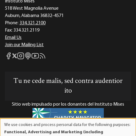
Instituto Mises
518 West Magnolia Avenue
Auburn, Alabama 36832-4571
Phone:
334.321.2100
Fax:
334.321.2119
Email Us
Join our Mailing List
Mises Facebook
Mises Instagram
Mises itunes
Mises Youtube
Mises RSS feed
Mises X
Tu ne cede malis, sed contra audentior
ito
Sitio web impulsado por los donantes del Instituto Mises
We use cookies and process personal data for the following purposes:
Use
El Instituto Mises es una organización sin fines de lucro 501(c)(3)
Functional, Advertising and Marketing (including
of