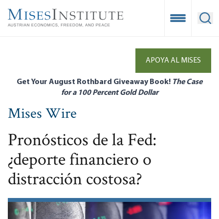
Skip
to
Open Mobile
Ope
main
content
APOYA AL MISES
Get Your August Rothbard Giveaway Book!
The Case
for a 100 Percent Gold Dollar
Mises Wire
Pronósticos de la Fed:
¿deporte financiero o
distracción costosa?