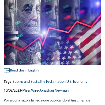
Read this in English
EN
Tags:
Booms and Busts,
The Fed,
Inflation,
U.S. Economy
10/03/2023
•
Mises Wire
•
Jonathan Newman
Por alguna razón, la Fed sigue publicando el
Resumen de