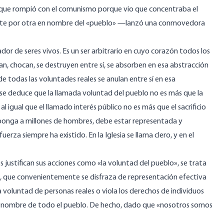
 que rompió con el comunismo porque vio que concentraba el
nante por otra en nombre del «pueblo» —lanzó una conmovedora
ador de seres vivos. Es un ser arbitrario en cuyo corazón todos los
ran, chocan, se destruyen entre sí, se absorben en esa abstracción
e todas las voluntades reales se anulan entre sí en esa
 se deduce que la llamada voluntad del pueblo no es más que la
al igual que el llamado interés público no es más que el sacrificio
mponga a millones de hombres, debe estar representada y
uerza siempre ha existido. En la Iglesia se llama clero, y en el
s justifican sus acciones como «la voluntad del pueblo», se trata
es, que convenientemente se disfraza de representación efectiva
a voluntad de personas reales o viola los derechos de individuos
 en nombre de todo el pueblo. De hecho, dado que «nosotros somos