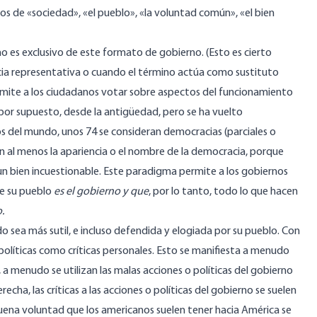
mos de «sociedad», «el pueblo», «la voluntad común», «el bien
o es exclusivo de este formato de gobierno. (Esto es cierto
acia representativa o cuando el término actúa como sustituto
rmite a los ciudadanos votar sobre aspectos del funcionamiento
por supuesto, desde la antigüedad, pero se ha vuelto
os del mundo, unos
74
se consideran democracias (parciales o
en al menos la apariencia o el nombre de la democracia, porque
n bien incuestionable. Este paradigma permite a los gobiernos
e su pueblo
es el gobierno y que
, por lo tanto, todo lo que hacen
.
o sea más sutil,
e incluso
defendida y elogiada por su pueblo. Con
políticas como críticas personales. Esto se manifiesta a menudo
, a menudo se utilizan las malas acciones o políticas del gobierno
echa, las críticas a las acciones o políticas del gobierno se suelen
 buena voluntad que los americanos suelen tener hacia América se