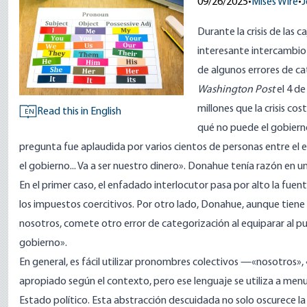
09/26/2025
•
Mises Wire
•
J
Durante la
crisis
de las
ca
interesante intercambi
de algunos errores de ca
Washington Post
el 4 de
millones que la crisis c
Read this in English
EN
qué no puede el gobierno
pregunta fue aplaudida por varios cientos de personas entre e
el gobierno... Va a ser nuestro dinero». Donahue tenía razón en
En el primer caso, el enfadado interlocutor pasa por alto la fuen
los impuestos coercitivos. Por otro lado, Donahue, aunque tien
nosotros, comete otro error de categorización al equiparar al pu
gobierno».
En general, es fácil utilizar pronombres colectivos —«nosotros», 
apropiado según el contexto, pero ese lenguaje se utiliza a menud
Estado político. Esta abstracción descuidada no solo oscurece la