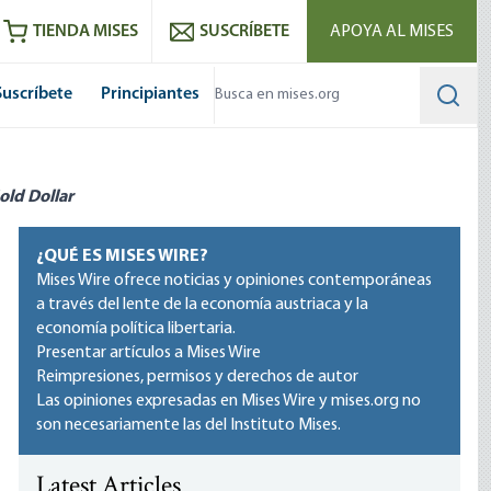
utube
RSS feed
TIENDA MISES
SUSCRÍBETE
APOYA AL MISES
Suscríbete
Principiantes
Searc
old Dollar
¿QUÉ ES MISES WIRE?
Mises Wire ofrece noticias y opiniones contemporáneas
a través del lente de la economía austriaca y la
economía política libertaria.
Presentar artículos a Mises Wire
Reimpresiones, permisos y derechos de autor
Las opiniones expresadas en Mises Wire y mises.org no
son necesariamente las del Instituto Mises.
Latest Articles