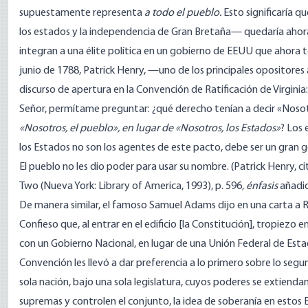
supuestamente representa
a todo el pueblo.
Esto significaría q
los estados y la independencia de Gran Bretaña— quedaría ahora
integran a una élite política en un gobierno de EEUU que ahora t
junio de 1788, Patrick Henry, —uno de los principales opositores 
discurso de apertura en la Convención de Ratificación de Virginia:
Señor, permítame preguntar: ¿qué derecho tenían a decir «Nosotr
«Nosotros, el pueblo», en lugar de «Nosotros, los Estados»
? Los 
los Estados no son los agentes de este pacto, debe ser un gran 
El pueblo no les dio poder para usar su nombre.
(Patrick Henry, c
Two (Nueva York: Library of America, 1993), p. 596,
énfasis
añadi
De manera similar, el famoso Samuel Adams dijo en una carta a R
Confieso que, al entrar en el edificio [la Constitución], tropiezo 
con un Gobierno Nacional, en lugar de una Unión Federal de Esta
Convención les llevó a dar preferencia a lo primero sobre lo segu
sola nación, bajo una sola legislatura, cuyos poderes se extiendan
supremas y controlen el conjunto, la idea de soberanía en estos