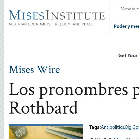
Skip
View in E
to
main
content
Poder y me
Get Your
Mises Wire
Los pronombres p
Rothbard
Tags:
Antipolitics,
Big G