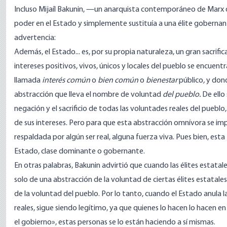
Incluso Mijaíl Bakunin, —un anarquista contemporáneo de Marx
poder en el Estado y simplemente sustituía a una élite gober
advertencia
:
Además, el Estado... es, por su propia naturaleza, un gran sacrific
intereses positivos, vivos, únicos y locales del pueblo se encuent
llamada
interés común
o
bien común
o
bienestar
público
,
y dond
abstracción que lleva el nombre de voluntad
del pueblo.
De ello
negación y el sacrificio de todas las voluntades reales del pueblo, 
de sus intereses. Pero para que esta abstracción omnívora se i
respaldada por algún ser real, alguna fuerza viva. Pues bien, esta f
Estado, clase dominante o gobernante.
En otras palabras, Bakunin advirtió que cuando las élites estatale
solo de una abstracción de la voluntad de ciertas élites estatal
de la voluntad del pueblo. Por lo tanto, cuando el Estado anula l
reales, sigue siendo legítimo, ya que quienes lo hacen lo hacen
el gobierno», estas personas se lo están haciendo a sí mismas.