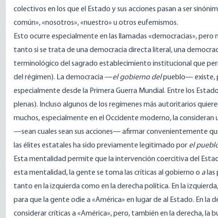
colectivos en los que el Estado y sus acciones pasan a ser sinóni
común», «nosotros», «nuestro» u otros eufemismos.
Esto ocurre especialmente en las llamadas «democracias», pero n
tanto si se trata de una democracia directa literal, una democr
terminológico del sagrado establecimiento institucional que pe
del régimen). La democracia —
el gobierno del
pueblo— existe, 
especialmente desde la Primera Guerra Mundial. Entre los Estad
plenas). Incluso algunos de los regímenes más autoritarios quier
muchos, especialmente en el Occidente moderno, la consideran u
—sean cuales sean sus acciones— afirmar convenientemente qu
las élites estatales ha sido previamente legitimado por
el pueblo
Esta mentalidad permite que la intervención coercitiva del Estad
esta mentalidad, la gente se toma las críticas al gobierno o
a
las 
tanto en la izquierda como en la derecha política. En la izquierda
para que la gente odie a «América» en lugar de al Estado. En la der
considerar críticas a «América», pero, también en la derecha, la