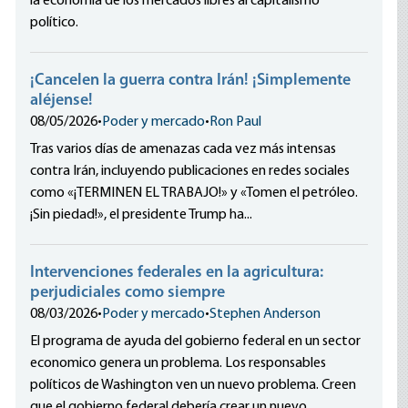
la economía de los mercados libres al capitalismo
político.
¡Cancelen la guerra contra Irán! ¡Simplemente
aléjense!
08/05/2026
•
Poder y mercado
•
Ron Paul
Tras varios días de amenazas cada vez más intensas
contra Irán, incluyendo publicaciones en redes sociales
como «¡TERMINEN EL TRABAJO!» y «Tomen el petróleo.
¡Sin piedad!», el presidente Trump ha...
Intervenciones federales en la agricultura:
perjudiciales como siempre
08/03/2026
•
Poder y mercado
•
Stephen Anderson
El programa de ayuda del gobierno federal en un sector
economico genera un problema. Los responsables
políticos de Washington ven un nuevo problema. Creen
que el gobierno federal debería crear un nuevo