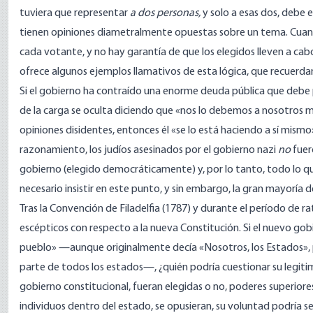
tuviera que representar
a dos personas,
y solo a esas dos, debe 
tienen opiniones diametralmente opuestas sobre un tema. Cuan
cada votante, y no hay garantía de que los elegidos lleven a ca
ofrece
algunos ejemplos llamativos de esta lógica, que recuerdan 
Si el gobierno ha contraído una enorme deuda pública que debe 
de la carga se oculta diciendo que «nos lo debemos a nosotros mi
opiniones disidentes, entonces él «se lo está haciendo a sí mismo
razonamiento, los judíos asesinados por el gobierno nazi
no
fuer
gobierno (elegido democráticamente) y, por lo tanto, todo lo que
necesario insistir en este punto, y sin embargo, la gran mayoría
Tras la Convención de Filadelfia (1787) y durante el período de ra
escépticos con respecto a la nueva Constitución. Si el nuevo go
pueblo» —aunque originalmente decía «Nosotros, los Estados», p
parte de todos los estados—, ¿quién podría cuestionar su legitimi
gobierno constitucional, fueran elegidas o no, poderes superiore
individuos dentro del estado, se opusieran, su voluntad podría s