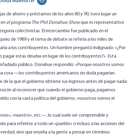
oshua Mawhorter
Print this page
jas de ahorro y préstamos
de los años 80 y 90, tuvo lugar un
o en
el programa The Phil Donahue Show
que es representativo
tegoría colectivistas. El intercambio fue
publicado
en el
 junio de 1989 y el tema de debate se refería a los miles de
ostaría a los contribuyentes. Un hombre preguntó indignado: «¿Por
 pagar estas deudas en lugar de los contribuyentes?». Esta
l enfadado público. Donahue respondió: «Porque nosotros somos
 una cosa —los contribuyentes americanos sin duda pagarían.
te de la que el gobierno obtiene sus ingresos antes de pagar nada:
e razón al reconocer que cuando el gobierno paga, pagamos
eblo con la casta política del gobierno: «nosotros somos el
«nos», «nuestro», etc.—, lo cual suele ser comprensible y
o para referirse a todo un «pueblo» o incluso a las acciones del
 verdad, sino que enseña a la gente a pensar en términos