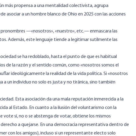
, aún más propensa a una mentalidad colectivista, agrupa
ede asociar a un hombre blanco de Ohio en 2025 con las acciones
s pronombres —«nosotros», «nuestro», etc.— enmascara las
netos. Además, este lenguaje tiende a legitimar sutilmente las
 sociedad se ha redoblado, hasta el punto de que es habitual
ios de la razón y el sentido común, como «nosotros somos el
flar ideológicamente la realidad de la vida política. Si «nosotros
a un individuo no solo es justa y no tiránica, sino también
ociedad. Esta asociación da una mala reputación inmerecida a la
da al Estado. En cuanto a la ilusión del voluntarismo con la
e vote sí, no o se abstenga de votar, obtiene los mismos
el derecho a quejarse. En una democracia representativa dentro de
er con los amigos), incluso si un representante electo solo