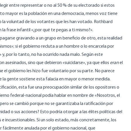
elegir entre representar o no al 50 % de su electorado si estos
to mayor es la población en una democracia, menos voz tiene
bo la voluntad de los votantes que les han votado. Rothbard
la frase infantil «¿por qué te pegas a ti mismo?».
pagarse gravando a un grupo en beneficio de otro, esta realidad
smos»; si el gobierno recluta a un hombre o lo encarcela por
» y, por lo tanto, no ha ocurrido nada malo. Según este
on asesinados, sino que debieron «suicidarse», ya que ellos
eran
el
 el gobierno les hizo fue voluntario por su parte. No parece
 de la gente sostiene esta falacia en mayor o menor medida.
tificación, esta fue una preocupación similar de los opositores o
bierno federal-nacional podía hablar en nombre de «Nosotros, el
ero se cambió porque no se garantizaba la ratificación por
dad o sus acciones? Esto podría otorgar a las élites políticas del
s e incuestionables. Si un solo estado, más concretamente, los
er fácilmente anulada por el gobierno nacional, que