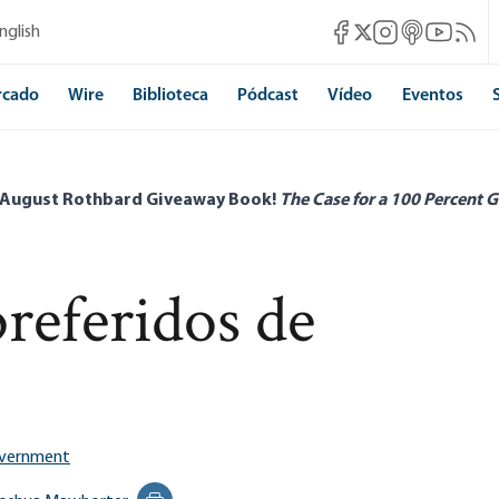
Mises Facebook
Mises Instagram
Mises itunes
Mises Yo
Mises 
nglish
Mises X
rcado
Wire
Biblioteca
Pódcast
Vídeo
Eventos
 August Rothbard Giveaway Book!
The Case for a 100 Percent G
referidos de
overnment