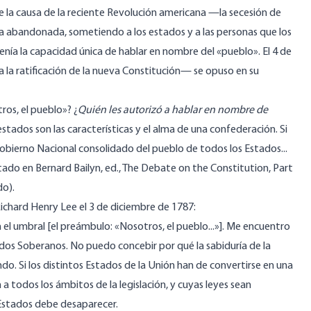
ue la causa de la reciente Revolución americana —la secesión de
 abandonada, sometiendo a los estados y a las personas que los
enía la capacidad única de hablar en nombre del «pueblo». El 4 de
a la ratificación de la nueva Constitución— se opuso en su
os, el pueblo»? ¿
Quién les autorizó a hablar en nombre de
estados son las características y el alma de una confederación. Si
gobierno Nacional consolidado del pueblo de todos los Estados...
itado en Bernard Bailyn, ed., The Debate on the Constitution, Part
do).
ichard Henry Lee el 3 de diciembre de 1787:
en el umbral [el preámbulo: «Nosotros, el pueblo...»]. Me encuentro
dos Soberanos. No puedo concebir por qué la sabiduría de la
ndo. Si los distintos Estados de la Unión han de convertirse en una
 a todos los ámbitos de la legislación, y cuyas leyes sean
 Estados debe desaparecer.