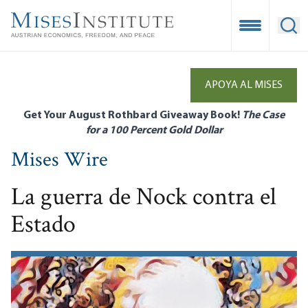
Skip
to
Open Mobile
Ope
main
content
APOYA AL MISES
Get Your August Rothbard Giveaway Book!
The Case
for a 100 Percent Gold Dollar
Mises Wire
La guerra de Nock contra el
Estado