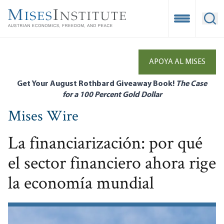
Skip
to
Open Mobile
Ope
main
content
APOYA AL MISES
Get Your August Rothbard Giveaway Book!
The Case
for a 100 Percent Gold Dollar
Mises Wire
La financiarización: por qué
el sector financiero ahora rige
la economía mundial