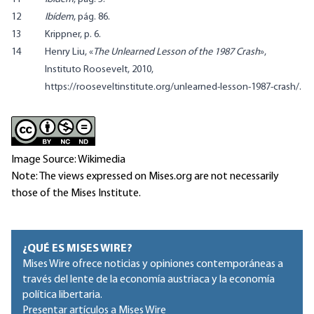
12
Ibídem
, pág. 86.
13
Krippner, p. 6.
14
Henry Liu, «
The Unlearned Lesson of the 1987 Crash
»,
Instituto Roosevelt, 2010,
https://rooseveltinstitute.org/unlearned-lesson-1987-crash/.
Image Source: Wikimedia
Note: The views expressed on Mises.org are not necessarily
those of the Mises Institute.
¿QUÉ ES MISES WIRE?
Mises Wire ofrece noticias y opiniones contemporáneas a
través del lente de la economía austriaca y la economía
política libertaria.
Presentar artículos a Mises Wire