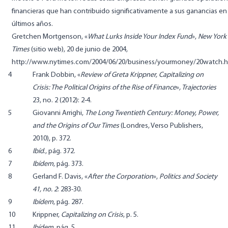
financieras que han contribuido significativamente a sus ganancias en
últimos años.
Gretchen Mortgenson, «
What Lurks Inside Your Index Fund
»,
New York
Times
(sitio web), 20 de junio de 2004,
http://www.nytimes.com/2004/06/20/business/yourmoney/20watch.h
4
Frank Dobbin, «
Review of Greta Krippner, Capitalizing on
Crisis: The Political Origins of the Rise of Finance
»
, Trajectories
23, no. 2 (2012): 2-4.
5
Giovanni Arrighi,
The Long Twentieth Century: Money, Power,
and the Origins of Our Times
(Londres, Verso Publishers,
2010), p. 372.
6
Ibíd
., pág. 372.
7
Ibídem
, pág. 373.
8
Gerland F. Davis, «
After the Corporation
»,
Politics and Society
41, no. 2
: 283-30.
9
Ibídem
, pág. 287.
10
Krippner,
Capitalizing on Crisis
, p. 5.
11
Ibídem
, pág. 5.