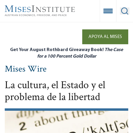
Skip
to
Open Mobile
Ope
main
content
APOYA AL MISES
Get Your August Rothbard Giveaway Book!
The Case
for a 100 Percent Gold Dollar
Mises Wire
La cultura, el Estado y el
problema de la libertad