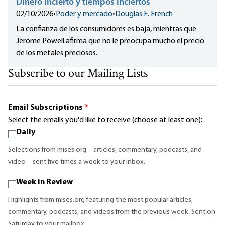
Dinero incierto y tiempos inciertos
02/10/2026
•
Poder y mercado
•
Douglas E. French
La confianza de los consumidores es baja, mientras que
Jerome Powell afirma que no le preocupa mucho el precio
de los metales preciosos.
Subscribe to our Mailing Lists
Email Subscriptions
*
Select the emails you'd like to receive (choose at least one):
Daily
Selections from mises.org—articles, commentary, podcasts, and
video—sent five times a week to your inbox.
Week in Review
Highlights from mises.org featuring the most popular articles,
commentary, podcasts, and videos from the previous week. Sent on
Saturday to your mailbox.