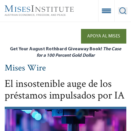
Skip
to
Open Mobile
Ope
main
content
APOYA AL MISES
Get Your August Rothbard Giveaway Book!
The Case
for a 100 Percent Gold Dollar
Mises Wire
El insostenible auge de los
préstamos impulsados por IA