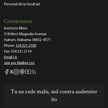
Personal de la facultad
Contáctenos
Instituto Mises
518 West Magnolia Avenue
Auburn, Alabama 36832-4571
Phone:
334.321.2100
Fax:
334.321.2119
Email Us
Join our Mailing List
Mises Facebook
Mises Instagram
Mises itunes
Mises Youtube
Mises RSS feed
Mises X
Tu ne cede malis, sed contra audentior
ito