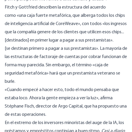
Fitch y Gottfried describen la estructura del acuerdo
como
«
una caja fuerte metafórica, que alberga todos los chips
de inteligencia artificial
de Core
Weave
»,
con todos
«
los ingresos
que la compañía genere de los clientes que utilicen esos chips..
.
[destinados] en primer lugar a pagar a sus prestamistas».
[se
destinan primero a pagar a sus prestamistas». La mayoría de
las estructuras de factoraje de cuentas por cobrar funcionan de
forma muy parecida. Sin embargo, el término
«
caja de
seguridad metafórica
»
hará que un prestamista veterano se
burle.
«Cuando empecé a hacer esto, todo el mundo pensaba que
estaba loco. Ahora la gente empieza a ver la luz
»,
afirma
Stéphane Fisch, director de Argo Capital, que ha propuesto una
de estas operaciones.
En el extremo de los inversores minoristas del auge de la IA, los
préstamos y empréstitos continúan a buen ritmo.
Casi a diario