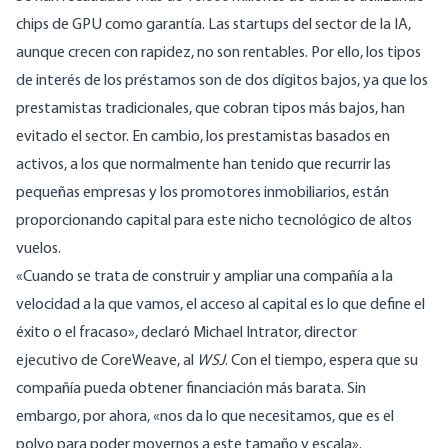
chips de GPU como garantía. Las startups del sector de la IA,
aunque crecen con rapidez, no son rentables. Por ello, los tipos
de interés de los préstamos son de dos dígitos bajos, ya que los
prestamistas tradicionales, que cobran tipos más bajos, han
evitado el sector. En cambio, los prestamistas basados en
activos, a los que normalmente han tenido que recurrir las
pequeñas empresas y los promotores inmobiliarios, están
proporcionando capital para este nicho tecnológico de altos
vuelos.
«Cuando
se
trata de construir y ampliar una compañía a la
velocidad
a la que
vamos, el acceso al capital es lo que define el
éxito o el fracaso
»,
declaró Michael Intrator, director
ejecutivo
de
CoreWeave, al
WSJ
. Con el tiempo, espera que su
compañía pueda obtener financiación más barata. Sin
embargo, por ahora,
«
nos da lo que necesitamos, que es el
polvo para poder movernos a este tamaño y escala
»
.