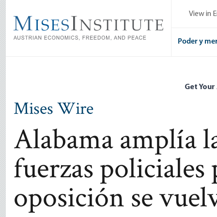
Skip
View in E
to
main
content
Poder y me
Get Your
Mises Wire
Alabama amplía la
fuerzas policiales
oposición se vuel