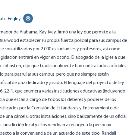
ate Fegley
Print this page
nador de Alabama, Kay Ivey, firmó una ley que permite a la
 Briarwood
establecer su propia fuerza policial
para sus campus de
, que son utilizados por 2.000 estudiantes y profesores, así como
legislación entrará en vigor en otoño. El abogado de la iglesia que
ric Johnston,
dijo
que tradicionalmente han contratado a oficiales
icio para patrullar sus campus, pero que no siempre están
o oficial de paz dedicado y jurado. El lenguaje del proyecto de ley
16-22-1
, que enumera varias instituciones educativas (incluyendo
icía que están a cargo de todos los deberes y poderes de los
 certificados por la Comisión de Estándares y Entrenamiento de
de una cárcel u otras instalaciones, sino básicamente de un oficial
a jurisdicción local y ellos vendrían a recoger a la persona».
specto a la conveniencia de un acuerdo de este tipo. Randall