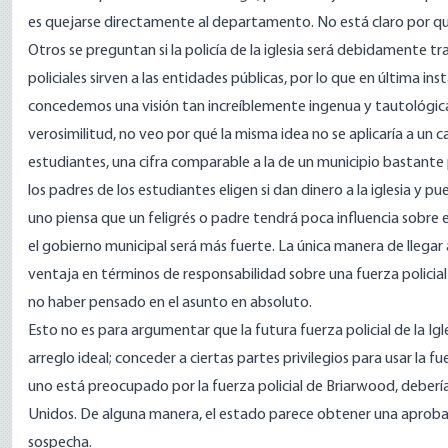
es quejarse directamente al departamento. No está claro por qu
Otros se preguntan
si la policía de la iglesia será debidamente 
policiales sirven a las entidades públicas, por lo que en última in
concedemos una visión tan increíblemente ingenua y tautológica
verosimilitud, no veo por qué la misma idea no se aplicaría a un c
estudiantes, una cifra comparable a la de un municipio bastante 
los padres de los estudiantes eligen si dan dinero a la iglesia y 
uno piensa que un feligrés o padre tendrá poca influencia sobre el
el gobierno municipal será más fuerte. La única manera de llegar 
ventaja en términos de responsabilidad sobre una fuerza policia
no haber pensado en el asunto en absoluto.
Esto no es para argumentar que la futura fuerza policial de la I
arreglo ideal; conceder a ciertas partes privilegios para usar la 
uno está preocupado por la fuerza policial de Briarwood, debería e
Unidos. De alguna manera, el estado parece obtener una aprobac
sospecha.