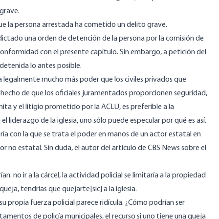
grave.
ue la persona arrestada ha cometido un delito grave.
ictado una orden de detención de la persona por la comisión de
conformidad con el presente capítulo. Sin embargo, a petición del
detenida lo antes posible.
enga legalmente mucho más poder que los civiles privados que
l hecho de que los oficiales juramentados proporcionen seguridad,
a y el litigio prometido por la ACLU, es preferible a la
l liderazgo de la iglesia, uno sólo puede especular por qué es así.
tría con la que se trata el poder en manos de un actor estatal en
 no estatal. Sin duda, el autor del
artículo de CBS News
sobre el
ían: no ir a la cárcel, la actividad policial se limitaría a la propiedad
 queja, tendrías que quejarte[sic] a la iglesia.
e su propia fuerza policial parece ridícula. ¿Cómo podrían ser
tamentos de policía municipales, el recurso si uno tiene una queja