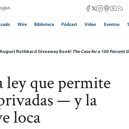
Mises Facebook
Mises Instagram
Mises itunes
Mises Yo
Mises 
nglish
Mises X
rcado
Wire
Biblioteca
Pódcast
Vídeo
Eventos
 August Rothbard Giveaway Book!
The Case for a 100 Percent G
 ley que permite
 privadas — y la
ve loca