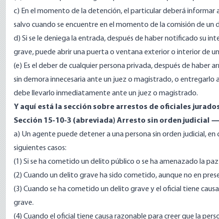
c) En el momento de la detención, el particular deberá informar 
salvo cuando se encuentre en el momento de la comisión de un d
d) Si se le deniega la entrada, después de haber notificado su in
grave, puede abrir una puerta o ventana exterior o interior de un
(e) Es el deber de cualquier persona privada, después de haber arr
sin demora innecesaria ante un juez o magistrado, o entregarlo a 
debe llevarlo inmediatamente ante un juez o magistrado.
Y aquí está la sección sobre arrestos de oficiales jurados
Sección 15-10-3 (abreviada)
Arresto sin orden judicial —
a) Un agente puede detener a una persona sin orden judicial, en 
siguientes casos:
(1) Si se ha cometido un delito público o se ha amenazado la paz e
(2) Cuando un delito grave ha sido cometido, aunque no en presenc
(3) Cuando se ha cometido un delito grave y el oficial tiene caus
grave.
(4) Cuando el oficial tiene causa razonable para creer que la pe