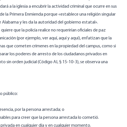
ará a la iglesia a encubrir la actividad criminal que ocurre en sus
 de la Primera Enmienda porque «establece una religión singular
 Alabama y les da la autoridad del gobierno estatal».
quiere que la policía realice no requerirían oficiales de paz
unicación (por ejemplo, ver
aquí
,
aquí
y
aquí
), enfatizan que la
rsonas que cometen crímenes en la propiedad del campus, como si
rar los poderes de arresto de los ciudadanos privados en
to sin orden judicial (
Código AL § 15-10-3
), se observa una
o público:
sencia, por la persona arrestada; o
ables para creer que la persona arrestada lo cometió.
 privada en cualquier día y en cualquier momento.