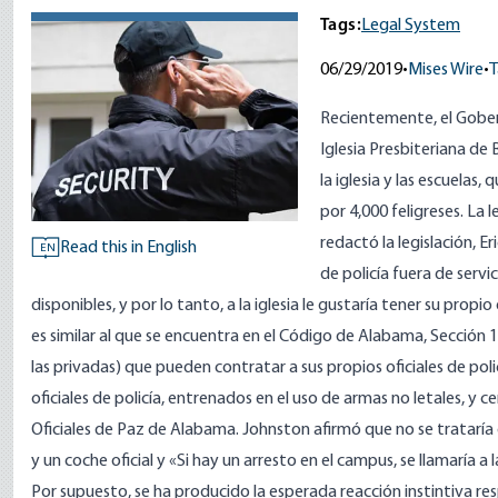
Tags:
Legal System
06/29/2019
•
Mises Wire
•
T
Recientemente, el Gober
Iglesia Presbiteriana de
la iglesia y las escuelas
por 4,000 feligreses. La 
redactó la legislación, E
Read this in English
EN
de policía fuera de serv
disponibles, y por lo tanto, a la iglesia le gustaría tener su propi
es similar al que se encuentra en el Código de Alabama,
Sección 
las privadas) que pueden contratar a sus propios oficiales de pol
oficiales de policía, entrenados en el uso de armas no letales, y
Oficiales de Paz de Alabama. Johnston
afirmó
que no se trataría 
y un coche oficial y «Si hay un arresto en el campus, se llamaría a l
Por supuesto, se ha producido la esperada reacción instintiva re