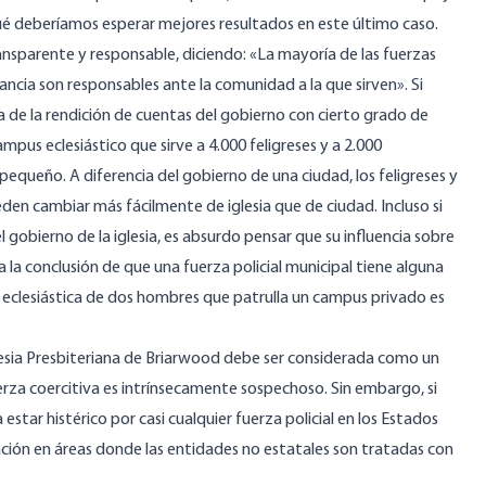
é deberíamos esperar mejores resultados en este último caso.
transparente y responsable, diciendo: «La mayoría de las fuerzas
stancia son responsables ante la comunidad a la que sirven». Si
 de la rendición de cuentas del gobierno con cierto grado de
ampus eclesiástico que sirve a 4.000 feligreses y a 2.000
pequeño. A diferencia del gobierno de una ciudad, los feligreses y
pueden cambiar más fácilmente de iglesia que de ciudad. Incluso si
 gobierno de la iglesia, es absurdo pensar que su influencia sobre
a la conclusión de que una fuerza policial municipal tiene alguna
l eclesiástica de dos hombres que patrulla un campus privado es
glesia Presbiteriana de Briarwood debe ser considerada como un
fuerza coercitiva es intrínsecamente sospechoso. Sin embargo, si
star histérico por casi cualquier fuerza policial en los Estados
ión en áreas donde las entidades no estatales son tratadas con