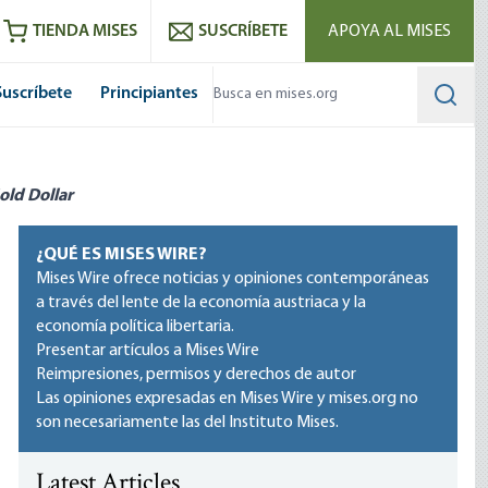
utube
RSS feed
TIENDA MISES
SUSCRÍBETE
APOYA AL MISES
Suscríbete
Principiantes
Searc
old Dollar
¿QUÉ ES MISES WIRE?
Mises Wire ofrece noticias y opiniones contemporáneas
a través del lente de la economía austriaca y la
economía política libertaria.
Presentar artículos a Mises Wire
Reimpresiones, permisos y derechos de autor
Las opiniones expresadas en Mises Wire y mises.org no
son necesariamente las del Instituto Mises.
Latest Articles