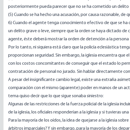
posteriormente pueda parecer que no se ha cometido un delito 
(5) Cuando se ha hecho una acusación, por causa razonable, de q
6) Cuando el agente tenga conocimiento efectivo de que se ha d
un delito grave o leve, siempre que la orden se haya dictado de 
agente, éste deberá mostrar la orden de detención a la persona 
Por lo tanto, ni siquiera está claro que la policía eclesiástica t
proporcionan seguridad. Sin embargo, la iglesia encuentra que e
con los costos concomitantes de conseguir que el estado lo permit
contratación de personal no jurado. Sin hablar directamente con e
A pesar del insignificante cambio legal, existe una extraña asime
comparación con el mismo (aparente) poder en manos de un actor
tema quiso decir que lo que sigue sonaba siniestro:
Algunas de las restricciones de la fuerza policial de la iglesia incluir
de la iglesia, los oficiales responderían a la iglesia y si tuvieras una
Para la mayoría de los oídos, la idea de quejarse a la iglesia sobr
árbitros imparciales? Y sin embargo, para la mayoría de los depar