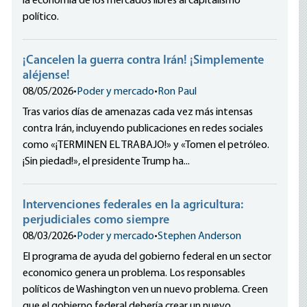
la economía de los mercados libres al capitalismo
político.
¡Cancelen la guerra contra Irán! ¡Simplemente
aléjense!
08/05/2026
•
Poder y mercado
•
Ron Paul
Tras varios días de amenazas cada vez más intensas
contra Irán, incluyendo publicaciones en redes sociales
como «¡TERMINEN EL TRABAJO!» y «Tomen el petróleo.
¡Sin piedad!», el presidente Trump ha...
Intervenciones federales en la agricultura:
perjudiciales como siempre
08/03/2026
•
Poder y mercado
•
Stephen Anderson
El programa de ayuda del gobierno federal en un sector
economico genera un problema. Los responsables
políticos de Washington ven un nuevo problema. Creen
que el gobierno federal debería crear un nuevo