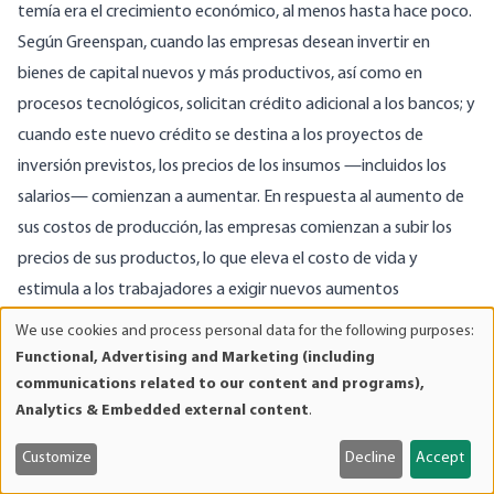
temía era el crecimiento económico, al menos hasta hace poco.
Según Greenspan, cuando las empresas desean invertir en
bienes de capital nuevos y más productivos, así como en
procesos tecnológicos, solicitan crédito adicional a los bancos; y
cuando este nuevo crédito se destina a los proyectos de
inversión previstos, los precios de los insumos —incluidos los
salarios— comienzan a aumentar.
En respuesta al aumento de
sus costos de producción, las empresas comienzan a subir los
precios de sus productos, lo que eleva el costo de vida y
estimula a los trabajadores a exigir nuevos aumentos
salariales.
Esto, a su vez, eleva aún más los costos de producción
We use cookies and process personal data for the following purposes:
Use
y los precios de los productos, precipitando una espiral de
Functional, Advertising and Marketing (including
of
salarios y precios potencialmente explosiva que conduce a una
communications related to our content and programs),
personal
35
Analytics & Embedded external content
.
inflación galopante.
data
La teoría anterior es profunda y totalmente errónea y ha sido
and
Customize
Decline
Accept
cookies
refutada una y otra vez por economistas austriacos y