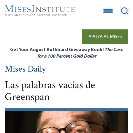
Skip
to
Open Mobile
Ope
main
content
APOYA AL MISES
Get Your August Rothbard Giveaway Book!
The Case
for a 100 Percent Gold Dollar
Mises Daily
Las palabras vacías de
Greenspan