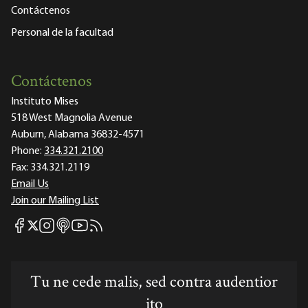
Contáctenos
Personal de la facultad
Contáctenos
Instituto Mises
518 West Magnolia Avenue
Auburn, Alabama 36832-4571
Phone:
334.321.2100
Fax:
334.321.2119
Email Us
Join our Mailing List
Mises Facebook
Mises Instagram
Mises itunes
Mises Youtube
Mises RSS feed
Mises X
Tu ne cede malis, sed contra audentior
ito