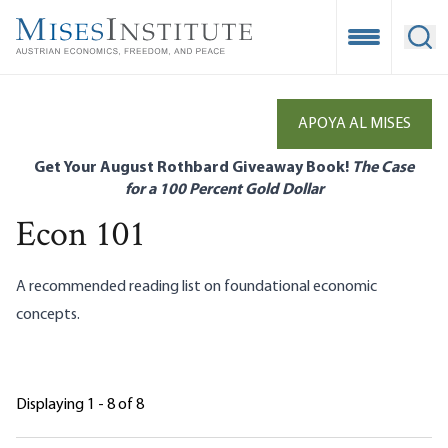
Skip
to
Open Mobile
Ope
main
content
APOYA AL MISES
Get Your August Rothbard Giveaway Book!
The Case
for a 100 Percent Gold Dollar
Econ 101
A recommended reading list on foundational economic
concepts.
Displaying 1 - 8 of 8