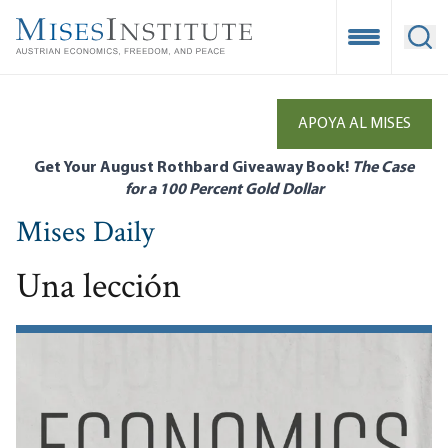
Skip
to
Open Mobile
Ope
main
content
APOYA AL MISES
Get Your August Rothbard Giveaway Book!
The Case
for a 100 Percent Gold Dollar
Mises Daily
Una lección