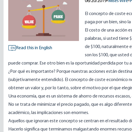
06/20/2019
•
Mises Wire
•
P
El concepto de coste eco
paga por un bien, sino la
El costo de una acción e
palabras, si usted tiene
de $100, naturalmente el
Read this in English
EN
son los $100, que usted d
puede comprar. Ese otro bien es la oportunidad perdida por tu a
¿Por qué es importante? Porque nuestras acciones están destina
(subjetivamente entendido). El concepto de coste económico no
obtener un valor y, por lo tanto, sobre el motivo por el que ele
Una economía, que es un sistema de ahorro de recursos escasos, e
No se trata de minimizar el precio pagado, que es algo diferent
académico, las implicaciones son enormes.
Aquellos que ignoran este concepto se centran en el resultado de
Hacerlo significa que terminamos malgastando enormes recursos s