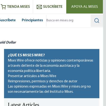
utube
RSS feed
TIENDA MISES
SUSCRÍBETE
APOYA AL MISES
Suscríbete
Principiantes
Searc
old Dollar
¿QUÉ ES MISES WIRE?
Mises Wire ofrece noticias y opiniones contemporáneas
a través del lente de la economía austriaca y la
economía política libertaria.
Presentar artículos a Mises Wire
Reimpresiones, permisos y derechos de autor
Las opiniones expresadas en Mises Wire y mises.org no
son necesariamente las del Instituto Mises.
Latest Articles