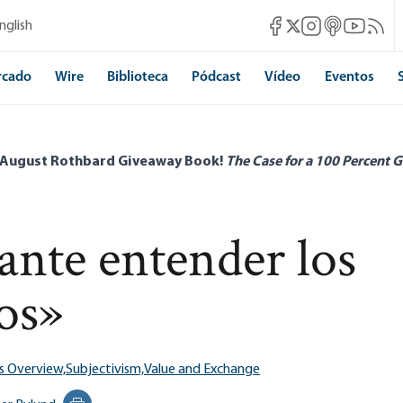
Mises Facebook
Mises Instagram
Mises itunes
Mises Yo
Mises 
nglish
Mises X
rcado
Wire
Biblioteca
Pódcast
Vídeo
Eventos
 August Rothbard Giveaway Book!
The Case for a 100 Percent G
ante entender los
os»
s Overview,
Subjectivism,
Value and Exchange