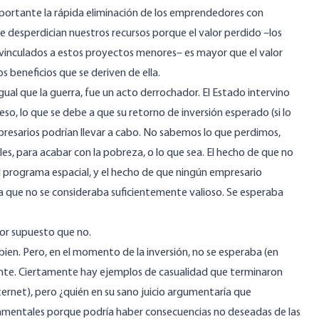
mportante la rápida eliminación de los emprendedores con
 desperdician nuestros recursos porque el valor perdido –los
vinculados a estos proyectos menores– es mayor que el valor
beneficios que se deriven de ella.
ual que la guerra, fue un acto derrochador. El Estado intervino
, lo que se debe a que su retorno de inversión esperado (si lo
resarios podrían llevar a cabo. No sabemos lo que perdimos,
, para acabar con la pobreza, o lo que sea. El hecho de que no
l programa espacial, y el hecho de que ningún empresario
ica que no se consideraba suficientemente valioso. Se esperaba
Por supuesto que no.
ien. Pero, en el momento de la inversión, no se esperaba (en
gente. Ciertamente hay ejemplos de casualidad que terminaron
rnet), pero ¿quién en su sano juicio argumentaría que
amentales porque podría haber consecuencias no deseadas de las