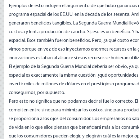
Ejemplos de esto incluyen el argumento de que hubo ganancias m
programa espacial de los EE.UU. en la década de los sesenta.
generaron beneficios tangibles. La Segunda Guerra Mundial llevó a
costosa y lenta producción de caucho. Sí, eso es un beneficio. 
espacial. Esos también fueron beneficios. Pero, ¿a qué costo ec
vimos porque en vez de eso inyectamos enormes recursos en la gu
innovaciones estaban al alcance si esos recursos se hubieran uti
El ejemplo de la Segunda Guerra Mundial debería ser obvio, ya q
espacial es exactamente la misma cuestión: ¿qué oportunidades 
invertir miles de millones de dólares en el prestigioso programa 
conseguimos, por supuesto.
Pero esto no significa que no podamos decir si fue lo correcto. 
compiten entre sí no para minimizar los costos, sino para produci
se proporciona a los ojos del consumidor. Los empresarios no sa
de vida en lo que ellos piensan que beneficiará más a los consumid
que los consumidores pueden elegir, y elegirán cuál es la mejor 