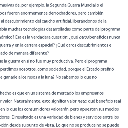
asivas de, por ejemplo, la Segunda Guerra Mundial o el
 Ambos fueron enormemente derrochadores, pero también
l descubrimiento del caucho artificial, liberándonos de la
Y había muchas tecnologías desarrolladas como parte del programa
onómico? Esa es la verdadera cuestión: ¿qué
otros
beneficios nunca
erra y en la carrera espacial? ¿Qué otros descubrimientos e
lizado de manera diferente?
ue la guerra en sí no fue muy productiva. Pero el programa
perdimos nosotros, como sociedad, porque el Estado prefirió
de ganarle a los rusos a la luna? No sabemos lo que no
El hecho es que en un sistema de mercado los empresarios
r valor. Naturalmente, esto significa valor
neto
: qué beneficio real
ben lo que los consumidores valorarán, pero apuestan sus medios
ores. El resultado es una variedad de bienes y servicios entre los
opción desde su punto de vista. Lo que no se produce no se puede