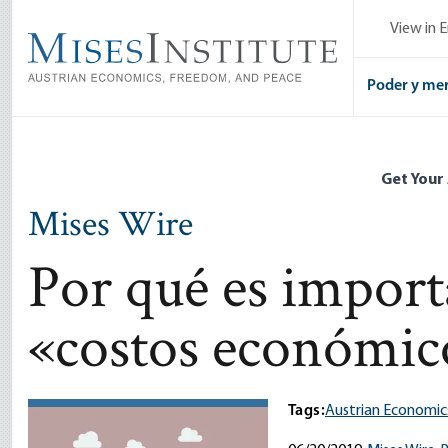
Skip
View in E
to
main
content
Poder y me
Get Your
Mises Wire
Por qué es import
«costos económic
Tags:
Austrian Economic