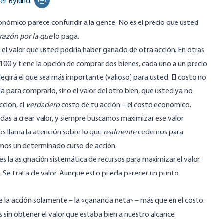
er Bylund
Print this page
nómico parece confundir a la gente. No es el precio que usted
razón por la que
lo paga.
s el valor que usted podría haber ganado de otra acción. En otras
 $100 y tiene la opción de comprar dos bienes, cada uno a un precio
egirá el que sea más importante (valioso) para usted. El costo no
a para comprarlo, sino el valor del otro bien, que usted ya no
cción, el
verdadero
costo de tu acción – el costo económico.
das a crear valor, y siempre buscamos maximizar ese valor
s llama la atención sobre lo que
realmente
cedemos para
gimos un determinado curso de acción.
s la asignación sistemática de recursos para maximizar el valor.
e. Se trata de valor. Aunque esto pueda parecer un punto
 la acción solamente – la «ganancia neta» – más que en el costo.
in obtener el valor que estaba bien a nuestro alcance.