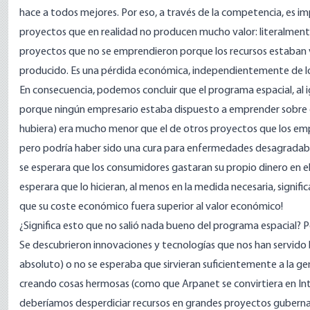
hace a todos mejores. Por eso, a través de la competencia, es i
proyectos que en realidad no producen mucho valor: literalmente
proyectos que no se emprendieron porque los recursos estaban 
producido. Es una pérdida económica, independientemente de los 
En consecuencia, podemos concluir que el programa espacial, al ig
porque ningún empresario estaba dispuesto a emprender sobre eso
hubiera) era mucho menor que el de otros proyectos que los emp
pero podría haber sido una cura para enfermedades desagradables
se esperara que los consumidores gastaran su propio dinero en e
esperara que lo hicieran, al menos en la medida necesaria, signif
que su coste económico fuera superior al valor económico!
¿Significa esto que no salió nada bueno del programa espacial? 
Se descubrieron innovaciones y tecnologías que nos han servido b
absoluto) o no se esperaba que sirvieran suficientemente a la 
creando cosas hermosas (como que Arpanet se convirtiera en Inte
deberíamos desperdiciar recursos en grandes proyectos gubern