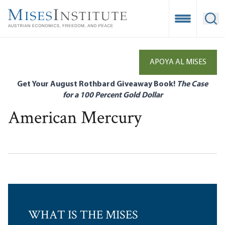
Skip
to
Open Mobile
Ope
main
content
APOYA AL MISES
Get Your August Rothbard Giveaway Book!
The Case
for a 100 Percent Gold Dollar
American Mercury
WHAT IS THE MISES