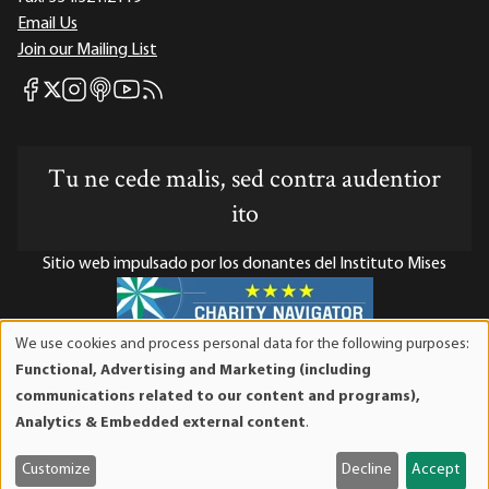
Email Us
Join our Mailing List
Mises Facebook
Mises Instagram
Mises itunes
Mises Youtube
Mises RSS feed
Mises X
Tu ne cede malis, sed contra audentior
ito
Sitio web impulsado por los donantes del Instituto Mises
We use cookies and process personal data for the following purposes:
Use
El Instituto Mises es una organización sin fines de lucro 501(c)(3)
Functional, Advertising and Marketing (including
of
exenta de impuestos. Las contribuciones son deducibles de
communications related to our content and programs),
personal
impuestos en la máxima medida que lo permita la ley. ID Fiscal:
Analytics & Embedded external content
.
data
52-1263436.
and
Customize
Decline
Accept
cookies