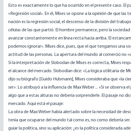
Esto es exactamente lo que ha ocurrido en el presente caso. El p
«Regresión social». En él, Mises se opone a la opinión de que la
nación es la regresión social, el descenso de la división del trabaj
células de las que partió. El hombre permanece, pero la sociedad
avanzar constantemente en línea recta hacia arriba. El estancami
podemos ignorar». Mises dice, pues, que el que tengamos una so
actitud de las personas. La apertura del mundo al comercio no «c
Si la interpretación de Slobodan de Mises es correcta, Mises respa
el alcance del mercado. Slobodian dice: «La lógica utilitaria de M
dijo su biógrafo [Guido Hülsmann], Mises consideraba que «la ci
ser». Lo atribuyó a la influencia de Max Weber ... «Si se observa e
algo que a estas alturas no debería sorprenderle. El pasaje no di
mercado. Aquí está el pasaje:
La obra de Max Weber había alertado sobre la necesidad de descart
tenía que ocuparse del mundo tal como es, no como debería ser. Po
guiar la política, sino su aplicación: ¿es la política considerada ad