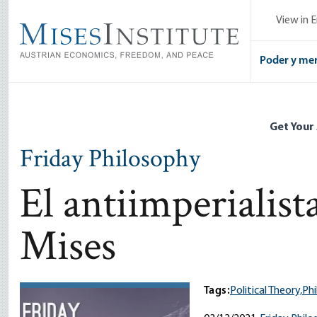
Skip
View in E
to
main
content
Poder y me
Get Your
Friday Philosophy
El antiimperialis
Mises
Tags:
Political Theory,
Ph