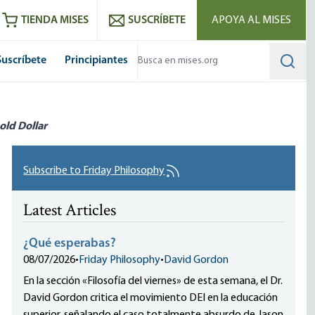
utube
RSS feed
TIENDA MISES
SUSCRÍBETE
APOYA AL MISES
Suscríbete
Principiantes
Searc
old Dollar
Subscribe to Friday Philosophy
Latest Articles
¿Qué esperabas?
08/07/2026
•
Friday Philosophy
•
David Gordon
En la sección «Filosofía del viernes» de esta semana, el Dr.
David Gordon critica el movimiento DEI en la educación