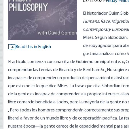
03/12/2021
•
Friday Phil
El historiador Quinn Slob
Humans: Race, Migration
Contemporary European
Mises. Según Slobodian, 
de subyugación para abri
Read this in English
EN
gustaría analizar cómo S
El artículo comienza con una cita de Gobierno omnipotente: «¿C
comprendan las teorías de Ricardo y de Bentham?» ¿No sugiere e
incapaces de comprender un producto del pensamiento abstracto 
que esto no es lo que dice Mises. La frase que cita Slobodian for
de la gente es incapaz de comprender sus propios intereses a lar
libre comercio beneficia a todos, pero la mayoría de la gente no 
¿Pero todos los hombres comprenderán correctamente sus propios 
liberal a favor de un mundo libre y de cooperación pacífica. La r
nuestra época—la gente carece de la capacidad mental para asimi