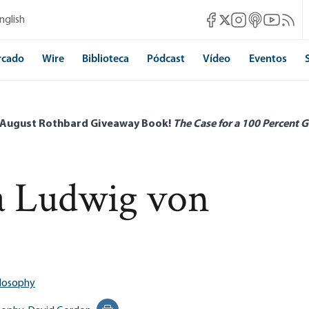
Mises Facebook
Mises Instagram
Mises itunes
Mises Yo
Mises 
nglish
Mises X
rcado
Wire
Biblioteca
Pódcast
Vídeo
Eventos
 August Rothbard Giveaway Book!
The Case for a 100 Percent G
ta Ludwig von
ilosophy