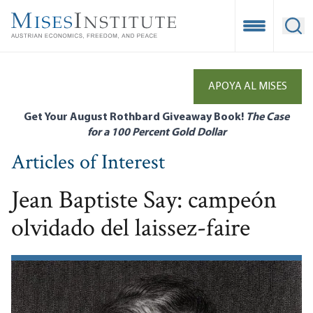
Skip
to
Open Mobile
Ope
main
content
APOYA AL MISES
Get Your August Rothbard Giveaway Book!
The Case
for a 100 Percent Gold Dollar
Articles of Interest
Jean Baptiste Say: campeón
olvidado del laissez-faire