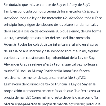
Sin duda, lo que más se conoce de Say es la “Ley de Say”,
también conocida como su teoría de los mercados (
la theorie
des debouches
) o ley de los mercados (
loi des debouches
). Este
principio fue, y sigue siendo, uno de los pilares fundamentales
de la escuela clásica de economía.30 Sigue siendo, de una forma
u otra, esencial para cualquier defensa del libre mercado.
Además, todos los colectivistas intentan refutarlo en el curso
de su asalto a la libertad y a la sociedad libre. Y aún así, algunos
escritores han cuestionado la profundidad de la Ley de Say.
Alexander Gray se refiere a “esta teoría, que tal vez no llega a
mucho”.31 Incluso Murray Rothbard la llama “una faceta
relativamente menor de su pensamiento [de Say]”.32
La mayoría de los libros de texto truncan la Ley de Say en la
proposición transparentemente falsa de que “la oferta crea su
propia demanda”. Como mínimo, esto debería darse como “la
oferta
agregada
crea su propia demanda
agregada
“, porque la