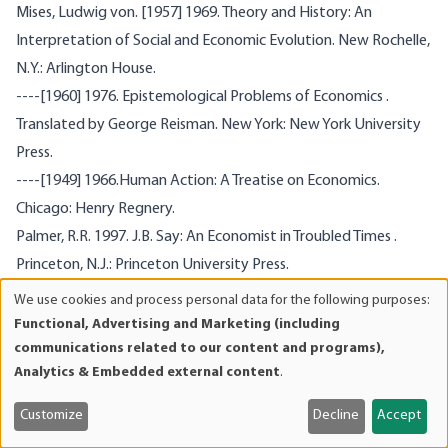
Mises, Ludwig von
. [1957] 1969.
Theory and History: An
Interpretation of Social and Economic Evolution
. New Rochelle,
N.Y.: Arlington House.
----[1960] 1976. Epistemological Problems of Economics .
Translated by George Reisman. New York: New York University
Press.
----[1949] 1966.
Human Action: A Treatise on Economics
.
Chicago: Henry Regnery.
Palmer, R.R. 1997. J.B. Say: An Economist in Troubled Times .
Princeton, N.J.: Princeton University Press.
Reisman, George. 1996. Capitalism: A Treatise on Economics .
We use cookies and process personal data for the following purposes:
Use
Ottawa, Ill.: Jameson Books.
Functional, Advertising and Marketing (including
of
communications related to our content and programs),
Roll, Eric. [1956] 1961. A History of Economic Thought .
personal
Analytics & Embedded external content
.
Englewood Cliffs, N.J.: Prentice-Hall.
data
Rothbard, Murray N.
[1962] 1993.
Man, Economy, and State
.
and
Customize
Decline
Accept
cookies
Auburn, Ala.: Ludwig von Mises Institute.