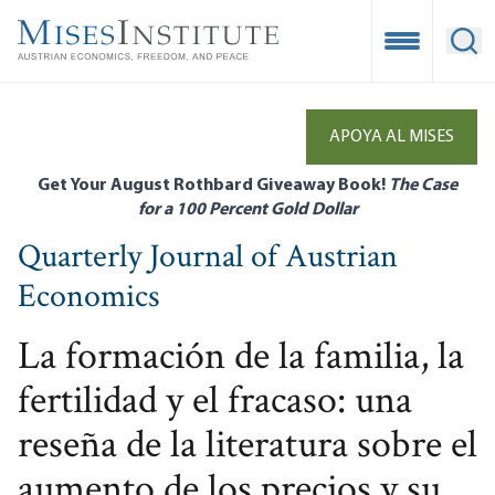
Skip
to
Open Mobile
Ope
main
content
APOYA AL MISES
Get Your August Rothbard Giveaway Book!
The Case
for a 100 Percent Gold Dollar
Quarterly Journal of Austrian
Economics
La formación de la familia, la
fertilidad y el fracaso: una
reseña de la literatura sobre el
aumento de los precios y su