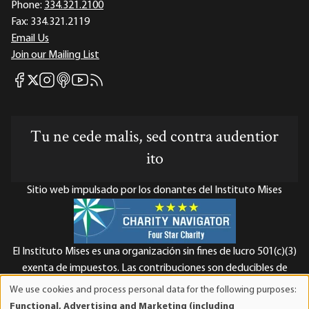
Phone:
334.321.2100
Fax:
334.321.2119
Email Us
Join our Mailing List
Mises Facebook
Mises Instagram
Mises itunes
Mises Youtube
Mises RSS feed
Mises X
Tu ne cede malis, sed contra audentior
ito
Sitio web impulsado por los donantes del Instituto Mises
El Instituto Mises es una organización sin fines de lucro 501(c)(3)
exenta de impuestos. Las contribuciones son deducibles de
impuestos en la máxima medida que lo permita la ley. ID Fiscal:
We use cookies and process personal data for the following purposes:
Use
52-1263436.
Functional, Advertising and Marketing (including