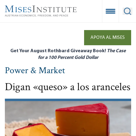
Skip
to
Open Mobile
Ope
main
content
APOYA AL MISES
Get Your August Rothbard Giveaway Book!
The Case
for a 100 Percent Gold Dollar
Power & Market
Digan «queso» a los aranceles