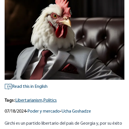
Read this in English
EN
Tags:
Libertarianism,
Politics
07/18/2024
•
Poder y mercado
•
Ucha Goshadze
Girchi
es un partido libertario del país de Georgia y, por
su éxito