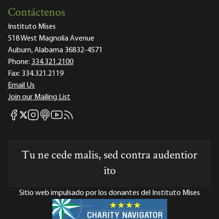
Contáctenos
Instituto Mises
518 West Magnolia Avenue
Auburn, Alabama 36832-4571
Phone:
334.321.2100
Fax:
334.321.2119
Email Us
Join our Mailing List
Mises Facebook
Mises Instagram
Mises itunes
Mises Youtube
Mises RSS feed
Mises X
Tu ne cede malis, sed contra audentior
ito
Sitio web impulsado por los donantes del Instituto Mises