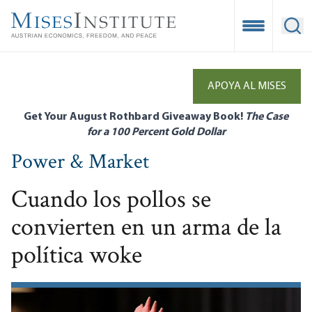
Skip
to
Open Mobile
Ope
main
content
APOYA AL MISES
Get Your August Rothbard Giveaway Book!
The Case
for a 100 Percent Gold Dollar
Power & Market
Cuando los pollos se
convierten en un arma de la
política woke