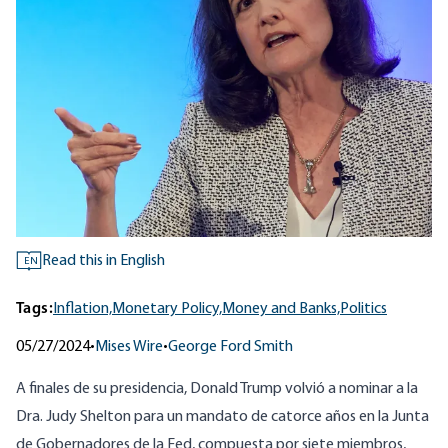
Read this in English
EN
Tags:
Inflation,
Monetary Policy,
Money and Banks,
Politics
05/27/2024
•
Mises Wire
•
George Ford Smith
A finales de su presidencia, Donald Trump
volvió a nominar a
la
Dra. Judy Shelton para un mandato de catorce años en la Junta
de Gobernadores de la Fed, compuesta por siete miembros,