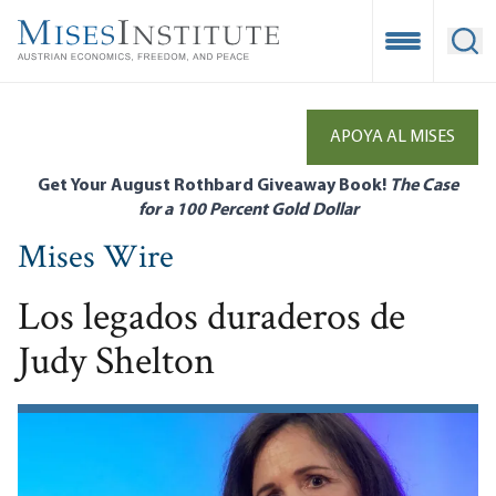
Skip
to
Open Mobile
Ope
main
content
APOYA AL MISES
Get Your August Rothbard Giveaway Book!
The Case
for a 100 Percent Gold Dollar
Mises Wire
Los legados duraderos de
Judy Shelton