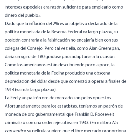
intereses especiales era razón suficiente para emplearlo como
dinero del pueblo».
Dado que la inflación del 2% es un
objetivo
declarado de la
política monetaria de la Reserva Federal «a largo plazo», su
posición contraria a la falsificación no encajaría bien con sus
colegas del Consejo. Pero tal vez ella, como
Alan Greenspan
,
daría un «giro de 180 grados» para adaptarse a la ocasión.
Como los americanos están descubriendo poco a poco, la
política monetaria de la Fed ha producido
una obscena
depreciación del dólar
desde que comenzó a operar a finales de
1914 («a más largo plazo»).
La Fed y un patrón oro de mercado son polos opuestos.
Afortunadamente para los estatistas, teníamos un patrón de
moneda de oro gubernamental que Franklin D. Roosevelt
criminalizó con una
orden ejecutiva
en 1933. (En mi
libro
No
consentir
y su
película
sugiero que el libre mercado proporciona