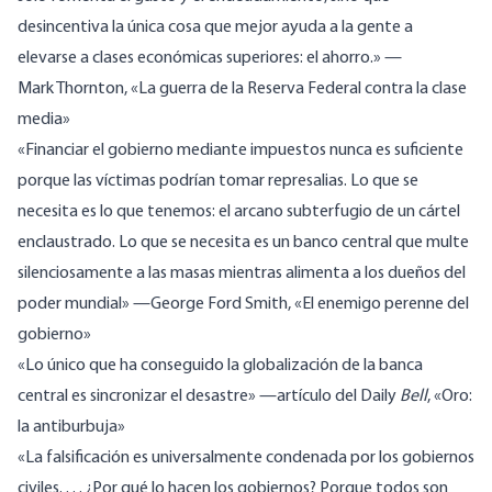
desincentiva la única cosa que mejor ayuda a la gente a
elevarse a clases económicas superiores: el ahorro.»
—
Mark
Thornton
, «La guerra de la Reserva Federal contra la clase
media»
«Financiar el gobierno mediante impuestos nunca es suficiente
porque las víctimas podrían tomar represalias. Lo que se
necesita es lo que tenemos: el arcano subterfugio de un cártel
enclaustrado. Lo que se necesita es un banco central que multe
silenciosamente a las masas mientras alimenta a los dueños del
poder mundial»
—
George
Ford Smith
, «El enemigo perenne del
gobierno»
«Lo único que ha conseguido la globalización de la banca
central es sincronizar el desastre»
—
artículo
del Daily
Bell
, «Oro:
la antiburbuja»
«La falsificación es universalmente condenada por los gobiernos
civiles. . . . ¿Por qué lo hacen los gobiernos? Porque todos son