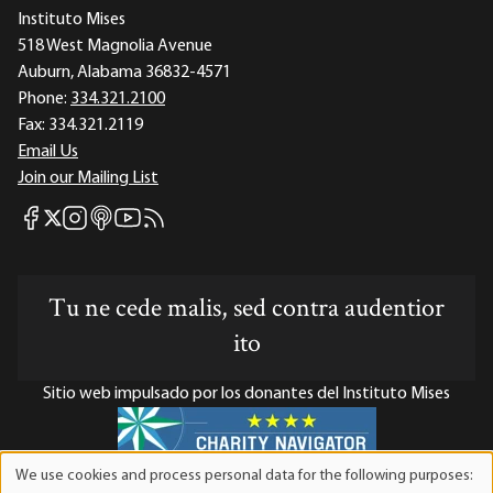
Instituto Mises
518 West Magnolia Avenue
Auburn, Alabama 36832-4571
Phone:
334.321.2100
Fax:
334.321.2119
Email Us
Join our Mailing List
Mises Facebook
Mises Instagram
Mises itunes
Mises Youtube
Mises RSS feed
Mises X
Tu ne cede malis, sed contra audentior
ito
Sitio web impulsado por los donantes del Instituto Mises
We use cookies and process personal data for the following purposes:
Use
El Instituto Mises es una organización sin fines de lucro 501(c)(3)