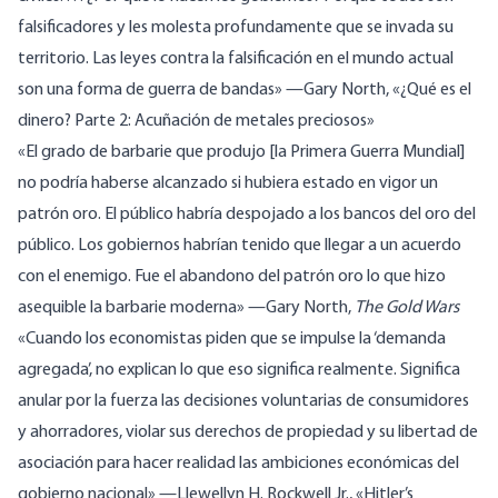
falsificadores y les molesta profundamente que se invada su
territorio. Las leyes contra la falsificación en el mundo actual
son una forma de guerra de bandas»
—
Gary
North
, «¿Qué es el
dinero? Parte 2: Acuñación de metales preciosos»
«El grado de barbarie que produjo [la Primera Guerra Mundial]
no podría haberse alcanzado si hubiera estado en vigor un
patrón oro. El público habría despojado a los bancos del oro del
público. Los gobiernos habrían tenido que llegar a un acuerdo
con el enemigo. Fue el abandono del patrón oro lo que hizo
asequible la barbarie moderna»
—
Gary
North
,
The Gold Wars
«Cuando los economistas piden que se impulse la ‘demanda
agregada’, no explican lo que eso significa realmente. Significa
anular por la fuerza las decisiones voluntarias de consumidores
y ahorradores, violar sus derechos de propiedad y su libertad de
asociación para hacer realidad las ambiciones económicas del
gobierno nacional»
—
Llewellyn
H. Rockwell Jr.
, «Hitler’s