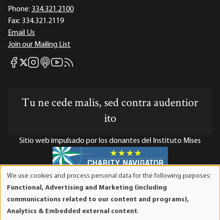
Phone:
334.321.2100
Fax:
334.321.2119
Email Us
Join our Mailing List
Mises Facebook
Mises Instagram
Mises itunes
Mises Youtube
Mises RSS feed
Mises X
Tu ne cede malis, sed contra audentior
ito
Sitio web impulsado por los donantes del Instituto Mises
We use cookies and process personal data for the following purposes:
Use
El Instituto Mises es una organización sin fines de lucro 501(c)(3)
Functional, Advertising and Marketing (including
of
exenta de impuestos. Las contribuciones son deducibles de
communications related to our content and programs),
personal
impuestos en la máxima medida que lo permita la ley. ID Fiscal:
Analytics & Embedded external content
.
data