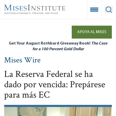
Skip
to
Open Mobile
Ope
main
content
APOYA AL MISES
Get Your August Rothbard Giveaway Book!
The Case
for a 100 Percent Gold Dollar
Mises Wire
La Reserva Federal se ha
dado por vencida: Prepárese
para más EC