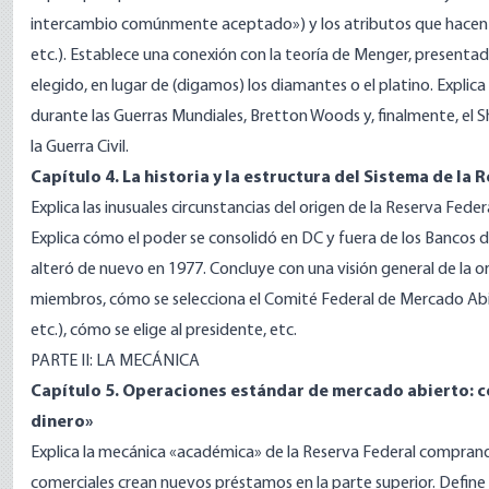
intercambio comúnmente aceptado») y los atributos que hacen 
etc.). Establece una conexión con la teoría de Menger, presentada 
elegido, en lugar de (digamos) los diamantes o el platino. Expli
durante las Guerras Mundiales, Bretton Woods y, finalmente, el Sh
la Guerra Civil.
Capítulo 4. La historia y la estructura del Sistema de la 
Explica las inusuales circunstancias del origen de la Reserva Fede
Explica cómo el poder se consolidó en DC y fuera de los Bancos 
alteró de nuevo en 1977. Concluye con una visión general de la 
miembros, cómo se selecciona el Comité Federal de Mercado Abier
etc.), cómo se elige al presidente, etc.
PARTE II: LA MECÁNICA
Capítulo 5. Operaciones estándar de mercado abierto: c
dinero»
Explica la mecánica «académica» de la Reserva Federal comprand
comerciales crean nuevos préstamos en la parte superior. Define