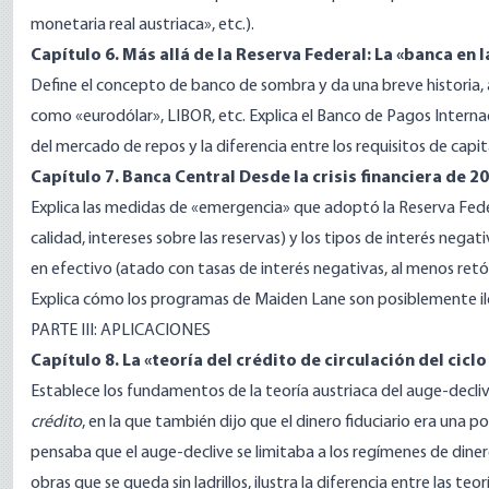
monetaria real austriaca», etc.).
Capítulo 6. Más allá de la Reserva Federal: La «banca en
Define el concepto de banco de sombra y da una breve historia, 
como «eurodólar», LIBOR, etc. Explica el Banco de Pagos Internac
del mercado de repos y la diferencia entre los requisitos de capita
Capítulo 7. Banca Central Desde la crisis financiera de 2
Explica las medidas de «emergencia» que adoptó la Reserva Federa
calidad, intereses sobre las reservas) y los tipos de interés nega
en efectivo (atado con tasas de interés negativas, al menos retór
Explica cómo los programas de Maiden Lane son posiblemente il
PARTE III: APLICACIONES
Capítulo 8. La «teoría del crédito de circulación del ci
Establece los fundamentos de la teoría austriaca del auge-declive
crédito
, en la que también dijo que el dinero fiduciario era una po
pensaba que el auge-declive se limitaba a los regímenes de diner
obras que se queda sin ladrillos, ilustra la diferencia entre las te