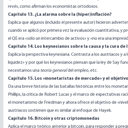
revés, como afirman los economistas ortodoxos.
Capítulo 13. ¿La alarma sobre la (hiper)inflación?
Explica que algunos (incluido el presente autor) hicieron adverten
cuando se aplicó por primera vez la evaluación cuantitativa, y p
el QE era «sólo un intercambio de activos» y «no era una impresi
Capítulo 14. Los keynesianos sobre la causa y la cura de 
Explica la perspectiva keynesiana. Contrasta a los austriacos y a 
liquidez» y por qué los keynesianos piensan que la ley de Say fu
necesitamos una
teoría
general
del empleo, etc.
Capítulo 15. Los «monetaristas de mercado» y el objetivo
Da una breve historia de las batallas históricas entre los monetar
Phillips, la crítica de Robert Lucas y el marco de expectativas 
el monetarismo de Friedman y ahora ofrece el objetivo de «nivela
austriacos sostienen que es similar al enfoque de Hayek.
Capítulo 16. Bitcoin y otras criptomonedas
Aplica el marco teórico anterior a bitcoin, para responder a preg