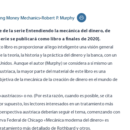
ing Money Mechanics
•
Robert P. Murphy
Print this page
e de la serie
Entendiendo la mecánica del dinero
, de
erie se publicará como libro a finales de 2020].
o libro es proporcionar al lego inteligente una visión general
la teoría, la historia y la práctica del dinero y la banca, con un
Unidos. Aunque el autor (Murphy) se considera a sí mismo un
striaca, la mayor parte del material de este libro es una
objetiva de la mecánica de la creación de dinero en el mundo de
«austriacos» o no. (Por esta razón, cuando es posible, se cita
Por supuesto, los lectores interesados en un tratamiento más
na perspectiva austriaca deberían seguir el tema, comenzando con
serva Federal de Chicago «Mecánica moderna del dinero» es
tratamiento más detallado de Rothbard y otros.