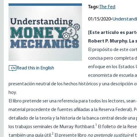
Tags:
The Fed
01/15/2020
•
Understand
[Este artículo es part
Robert P. Murphy. La s
El propósito de este cort
concisa pero completa de 
enfoque en los Estados 
Read this in English
EN
economista de escuela au
presentación neutral de los hechos históricos y una descripción 
hoy.
El libro pretende ser una referencia para todos los lectores, sean 
material procedente de fuentes afiliadas a la Reserva Federal). 
detallado de la teoría y la historia de la banca central desde u
1
los trabajos seminales de Murray Rothbard.
El folleto de la Re
2
también una guía útil.
El presente libro
no pretende sustituir
el 