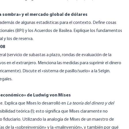
 la sombra» y el mercado global de dólares
además de algunas estadísticas para el contexto. Define cosas
ionales (BPI) y los Acuerdos de Basilea. Explique los fundamentos
l y los de reserva.
008
l (servicio de subastas a plazo, rondas de evaluación de la
tivos en el extranjero. Menciona las medidas para suprimir el dinero
icamente). Discute el «sistema de pasillo/suelo» a la Selgin.
egales.
clo económico» de Ludwig von Mises
. Explica que Mises lo desarrolló en
La teoría del dinero y del
sibilidad teórica (!); esto significa que Mises claramente no
o fiduciario. Utilizando la analogía de Mises de un maestro de
orías de la «sobreinversión» y la «malinversión», y también por qué