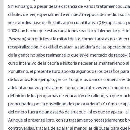
Sin embargo, a pesar de la existencia de varios tratamientos «clás
difíciles de leer, especialmente en nuestra época de medios soci
«extraordinarias» de flexibilización cuantitativa (QE) aplicadas 
2008 han hecho que estas cuestiones sean increíblemente pertine
Program
) son difíciles si la mitad de los comentaristas no saben
recapitalización. Y es difícil evaluar la sabiduría de las operaci
de la gente no sabe realmente lo que
es
«el mercado de repos». E
curso intensivo de la teoría e historia necesarias, manteniendo 
Por último, el presente libro aborda algunos de los desafíos para 
de los años. Por ejemplo, ¿es cierto que los bancos comerciales
adelantar nuevos préstamos – o funciona al revés en el mundo re
del inicio de los programas de educación de calidad, ya que muc
preocupados por la posibilidad de que ocurriera? ¿Y cómo se apli
del dinero fuera de un estado de trueque - si es que se aplica - a 
Aunque el presente libro, con su tratamiento necesariamente bre
controversias, tratará de aclarar al menos las disputas para que