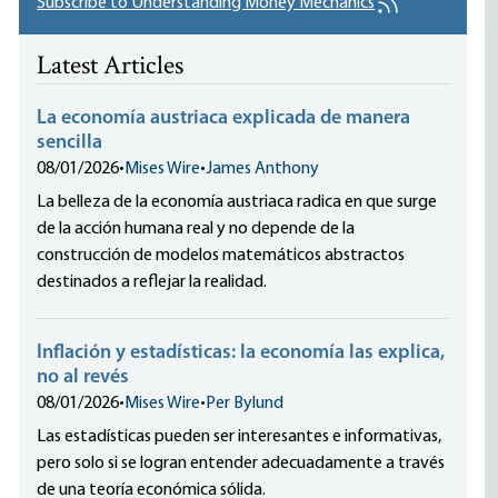
Subscribe to Understanding Money Mechanics
Latest Articles
La economía austriaca explicada de manera
sencilla
08/01/2026
•
Mises Wire
•
James Anthony
La belleza de la economía austriaca radica en que surge
de la acción humana real y no depende de la
construcción de modelos matemáticos abstractos
destinados a reflejar la realidad.
Inflación y estadísticas: la economía las explica,
no al revés
08/01/2026
•
Mises Wire
•
Per Bylund
Las estadísticas pueden ser interesantes e informativas,
pero solo si se logran entender adecuadamente a través
de una teoría económica sólida.