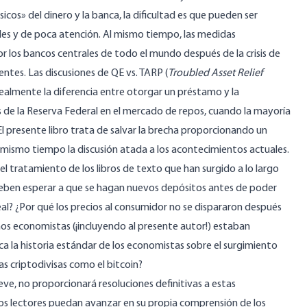
icos» del dinero y la banca, la dificultad es que pueden ser
ales y de poca atención. Al mismo tiempo, las medidas
por los bancos centrales de todo el mundo después de la crisis de
ntes. Las discusiones de QE vs. TARP (
Troubled Asset Relief
 realmente la diferencia entre otorgar un préstamo y la
ones de la Reserva Federal en el mercado de repos, cuando la mayoría
l presente libro trata de salvar la brecha proporcionando un
al mismo tiempo la discusión atada a los acontecimientos actuales.
el tratamiento de los libros de texto que han surgido a lo largo
 deben esperar a que se hagan nuevos depósitos antes de poder
al? ¿Por qué los precios al consumidor no se dispararon después
hos economistas (¡incluyendo al presente autor!) estaban
ca la historia estándar de los economistas sobre el surgimiento
las criptodivisas como el bitcoin?
ve, no proporcionará resoluciones definitivas a estas
 los lectores puedan avanzar en su propia comprensión de los