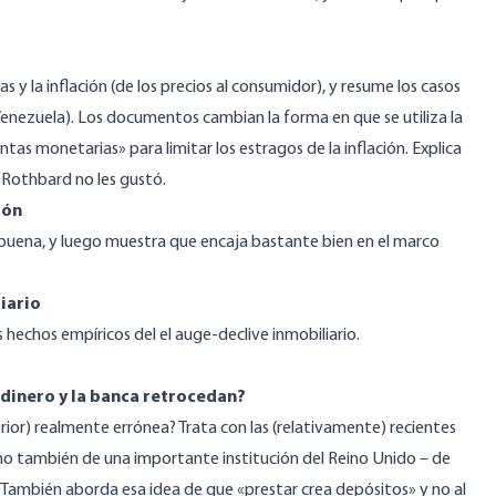
y la inflación (de los precios al consumidor), y resume los casos
Venezuela). Los documentos cambian la forma en que se utiliza la
ntas monetarias» para limitar los estragos de la inflación. Explica
 Rothbard no les gustó.
ión
ena, y luego muestra que encaja bastante bien en el marco
liario
s hechos empíricos del el auge-declive inmobiliario.
 dinero y la banca retrocedan?
erior) realmente errónea? Trata con las (relativamente) recientes
sino también de una importante institución del Reino Unido – de
. También aborda esa idea de que «prestar crea depósitos» y no al