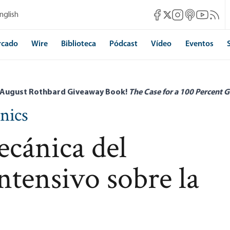
Mises Facebook
Mises Instagram
Mises itunes
Mises Yo
Mises 
nglish
Mises X
rcado
Wire
Biblioteca
Pódcast
Vídeo
Eventos
 August Rothbard Giveaway Book!
The Case for a 100 Percent G
nics
cánica del
ntensivo sobre la