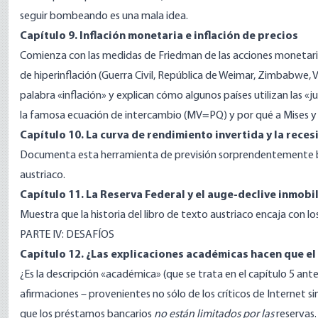
seguir bombeando es una mala idea.
Capítulo 9. Inflación monetaria e inflación de precios
Comienza con las medidas de Friedman de las acciones monetarias 
de hiperinflación (Guerra Civil, República de Weimar, Zimbabwe, 
palabra «inflación» y explican cómo algunos países utilizan las «ju
la famosa ecuación de intercambio (MV=PQ) y por qué a Mises y
Capítulo 10. La curva de rendimiento invertida y la reces
Documenta esta herramienta de previsión sorprendentemente bu
austriaco.
Capítulo 11. La Reserva Federal y el auge-declive inmobi
Muestra que la historia del libro de texto austriaco encaja con lo
PARTE IV: DESAFÍOS
Capítulo 12. ¿Las explicaciones académicas hacen que el
¿Es la descripción «académica» (que se trata en el capítulo 5 ant
afirmaciones – provenientes no sólo de los críticos de Internet 
que los préstamos bancarios
no están limitados por las
reservas