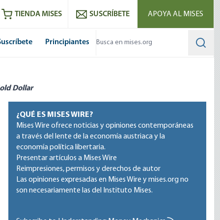
utube
RSS feed
TIENDA MISES
SUSCRÍBETE
APOYA AL MISES
Suscríbete
Principiantes
Searc
old Dollar
¿QUÉ ES MISES WIRE?
Mises Wire ofrece noticias y opiniones contemporáneas
a través del lente de la economía austriaca y la
economía política libertaria.
Presentar artículos a Mises Wire
Reimpresiones, permisos y derechos de autor
Las opiniones expresadas en Mises Wire y mises.org no
son necesariamente las del Instituto Mises.