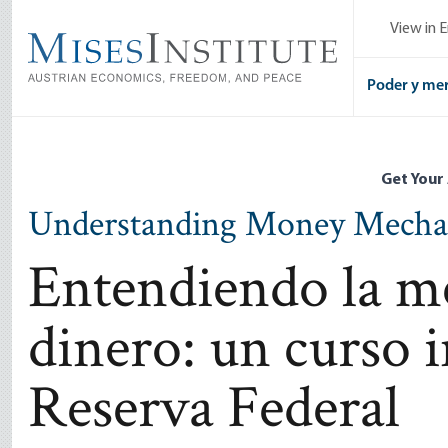
Skip
View in E
to
main
content
Poder y me
Get Your
Understanding Money Mecha
Entendiendo la me
dinero: un curso i
Reserva Federal