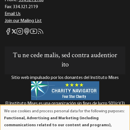
Phone:
334.321.2100
Fax:
334.321.2119
Email Us
Join our Mailing List
Mises Facebook
Mises Instagram
Mises itunes
Mises Youtube
Mises RSS feed
Mises X
Tu ne cede malis, sed contra audentior
ito
Sitio web impulsado por los donantes del Instituto Mises
El Instituto Mises es una organización sin fines de lucro 501(c)(3)
exenta de impuestos. Las contribuciones son deducibles de
We use cookies and process personal data for the following purposes:
Use
impuestos en la máxima medida que lo permita la ley. ID Fiscal:
Functional, Advertising and Marketing (including
of
52-1263436.
communications related to our content and programs),
personal