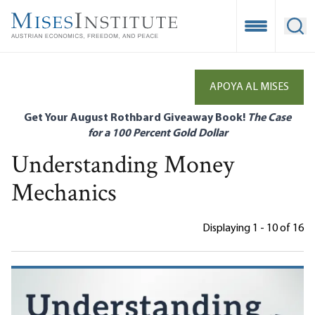
Skip
to
Open Mobile
Ope
main
content
APOYA AL MISES
Get Your August Rothbard Giveaway Book!
The Case
for a 100 Percent Gold Dollar
Understanding Money
Mechanics
Displaying 1 - 10 of 16