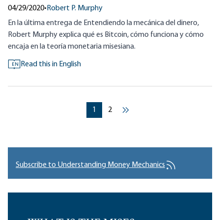
04/29/2020
•
Robert P. Murphy
En la última entrega de Entendiendo la mecánica del dinero,
Robert Murphy explica qué es Bitcoin, cómo funciona y cómo
encaja en la teoría monetaria misesiana.
Read this in English
EN
Pagination
Current page
Current page
1
2
››
Subscribe to Understanding Money Mechanics