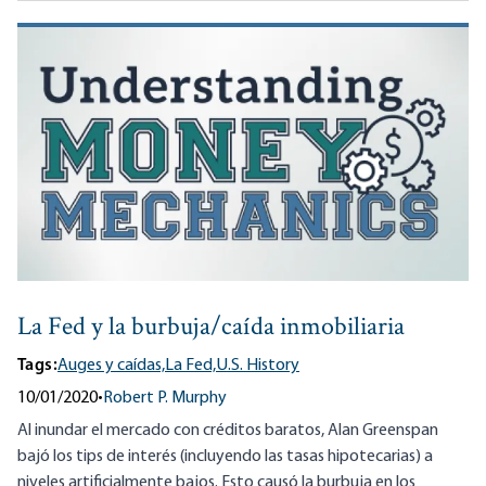
La Fed y la burbuja/caída inmobiliaria
Tags:
Auges y caídas,
La Fed,
U.S. History
10/01/2020
•
Robert P. Murphy
Al inundar el mercado con créditos baratos, Alan Greenspan
bajó los tips de interés (incluyendo las tasas hipotecarias) a
niveles artificialmente bajos. Esto causó la burbuja en los