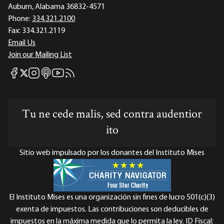
Auburn, Alabama 36832-4571
Phone:
334.321.2100
Fax:
334.321.2119
Email Us
Join our Mailing List
Mises Facebook
Mises Instagram
Mises itunes
Mises Youtube
Mises RSS feed
Mises X
Tu ne cede malis, sed contra audentior
ito
Sitio web impulsado por los donantes del Instituto Mises
El Instituto Mises es una organización sin fines de lucro 501(c)(3)
exenta de impuestos. Las contribuciones son deducibles de
impuestos en la máxima medida que lo permita la ley. ID Fiscal: