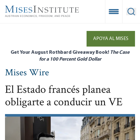
Skip
to
Open Mobile
Ope
main
content
APOYA AL MISES
Get Your August Rothbard Giveaway Book!
The Case
for a 100 Percent Gold Dollar
Mises Wire
El Estado francés planea
obligarte a conducir un VE