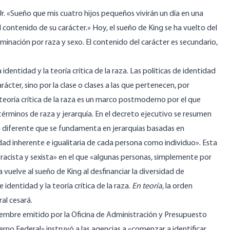
. «Sueño que mis cuatro hijos pequeños vivirán un día en una
l contenido de su carácter.» Hoy, el sueño de King se ha vuelto del
iminación por raza y sexo. El contenido del carácter es secundario,
identidad y la teoría crítica de la raza. Las políticas de identidad
rácter, sino por la clase o clases a las que pertenecen, por
a teoría crítica de la raza es un marco postmoderno por el que
 términos de raza y jerarquía. En el decreto ejecutivo se resumen
 diferente que se fundamenta en jerarquías basadas en
nidad inherente e igualitaria de cada persona como individuo». Esta
racista y sexista» en el que «algunas personas, simplemente por
a vuelve al sueño de King al desfinanciar la diversidad de
 identidad y la teoría crítica de la raza.
En teoría
, la orden
al cesará.
iembre emitido por la Oficina de Administración y Presupuesto
erno Federal» instruyó a las agencias a «comenzar a identificar