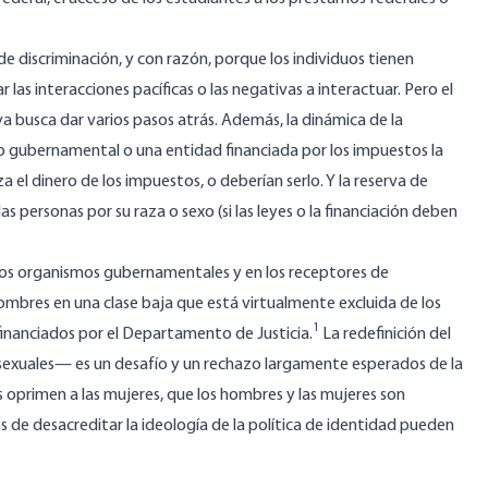
e discriminación, y con razón, porque los individuos tienen
r las interacciones pacíficas o las negativas a interactuar. Pero el
va busca dar varios pasos atrás. Además, la dinámica de la
o gubernamental o una entidad financiada por los impuestos la
a el dinero de los impuestos, o deberían serlo. Y la reserva de
s personas por su raza o sexo (si las leyes o la financiación deben
los organismos gubernamentales y en los receptores de
ombres en una clase baja que está virtualmente excluida de los
1
financiados por el Departamento de Justicia.
La redefinición del
 sexuales— es un desafío y un rechazo largamente esperados de la
oprimen a las mujeres, que los hombres y las mujeres son
 de desacreditar la ideología de la política de identidad pueden