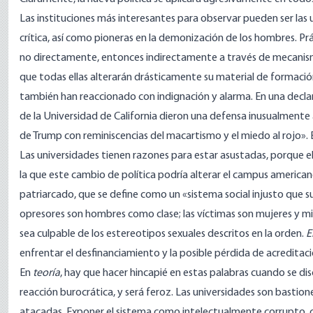
Las instituciones más interesantes para observar pueden ser las u
crítica, así como pioneras en la demonización de los hombres. Pr
no directamente, entonces indirectamente a través de mecanis
que todas ellas alterarán drásticamente su material de formaci
también han reaccionado con indignación y alarma. En una
decla
de la Universidad de California dieron una defensa inusualmente a
de Trump con reminiscencias del macartismo y el miedo al rojo».
Las universidades tienen razones para estar asustadas, porque el 
la que este cambio de política podría alterar el campus america
patriarcado,
que se define
como un «sistema social injusto que su
opresores son hombres como clase; las víctimas son mujeres y m
sea culpable de los estereotipos sexuales descritos en la orden.
E
enfrentar el desfinanciamiento y la posible pérdida de acreditaci
En
teoría
, hay que hacer hincapié en estas palabras cuando se di
reacción burocrática, y será feroz. Las universidades son bastion
atacadas. Exponer el sistema como intelectualmente corrupto, cr