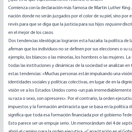
Comienza con la declaración más famosa de Martin Luther King Jr
nación donde no serán juzgados por el color de su piel, sino por e
revés para que se diga que la justicia para sus hijos
requiere
discr
en el mejor de los casos.
Dos tendencias ideológicas lograron esta hazaña: la política de la 
afirman que los individuos no se definen por sus elecciones o su ca
ejemplo, los blancos o las minorías, los hombres o las mujeres. L
todas las instituciones y dinámicas de la sociedad se analizan en
estas tendencias: «Muchas personas están impulsando una visión
identidades sociales y políticas colectivas, en lugar de en la dig
visión ve a los Estados Unidos como «un país irremediablemente 
su raza o sexo, son opresores». Por el contrario, la orden ejecutiv
impuestos y la formación antirracista que se basa en la política de
significa que toda esa formación financiada por el gobierno feder
Esto parece ser un empuje serio. Un
memorándum
del 4 de sept
abrió el camino para la orden ejecutiva. «Capacitación en el Gobi