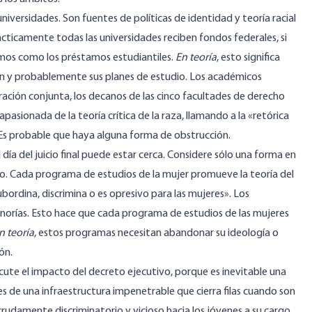
niversidades. Son fuentes de políticas de identidad y teoría racial
ácticamente todas las universidades reciben fondos federales, si
mos como los préstamos estudiantiles.
En teoría
, esto significa
ón y probablemente sus planes de estudio. Los académicos
ración conjunta
, los decanos de las cinco facultades de derecho
pasionada de la teoría crítica de la raza, llamando a la «retórica
 Es probable que haya alguna forma de obstrucción.
día del juicio final puede estar cerca. Considere sólo una forma en
no. Cada programa de estudios de la mujer promueve la teoría del
bordina, discrimina o es opresivo para las mujeres». Los
inorías. Esto hace que cada programa de estudios de las mujeres
n teoría
, estos programas necesitan abandonar su ideología o
ón.
scute el impacto del decreto ejecutivo, porque es inevitable una
es de una infraestructura impenetrable que cierra filas cuando son
udamente discriminatorio y vicioso hacia los jóvenes a su cargo