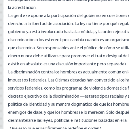
la acreditación.
La gente se opone a la participación del gobierno en cuestiones d
derecho a la libertad de asociación. La ley no tiene por qué regula
gobierno ya está involucrado hasta la médula, y la orden ejecuti
discriminación o los estereotipos cambia cuando es un organism
que discrimina. Son responsables ante el público de cómo se utiliz
dinero nunca debe utilizarse para promover el trato desigual de la
existir en absoluto es una discusión importante pero separada).
La discriminación contra los hombres es actualmente común en 
impuestos federales. Las últimas décadas han convertido a los h
servicios federales, como los programas de violencia doméstica 
decreto ejecutivo de la discriminación —estereotipos raciales y
política de identidad y su mantra dogmático de que los hombres 
enemigos de clase, y que los hombres se lo merecen. Sólo después
desmantelarse las leyes, políticas e instituciones basadas en ella.
¿Qué es lo que específicamente redefine el orden?