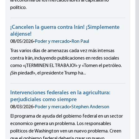
la economía de los mercados libres al capitalismo
político.
¡Cancelen la guerra contra Irán! ¡Simplemente
aléjense!
08/05/2026
•
Poder y mercado
•
Ron Paul
Tras varios días de amenazas cada vez más intensas
contra Irán, incluyendo publicaciones en redes sociales
como «¡TERMINEN EL TRABAJO!» y «Tomen el petróleo.
¡Sin piedad!», el presidente Trump ha...
Intervenciones federales en la agricultura:
perjudiciales como siempre
08/03/2026
•
Poder y mercado
•
Stephen Anderson
El programa de ayuda del gobierno federal en un sector
economico genera un problema. Los responsables
políticos de Washington ven un nuevo problema. Creen
que el gobierno federal debería crear un nuevo