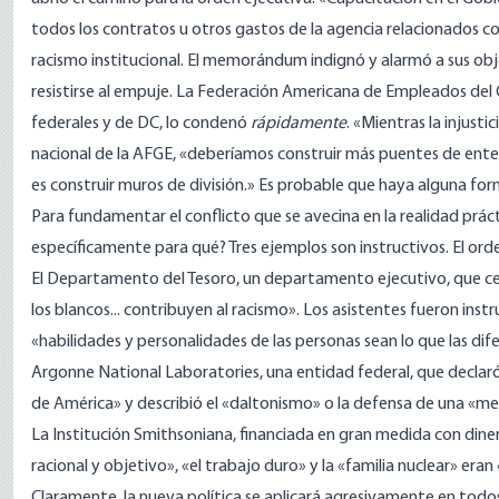
todos los contratos u otros gastos de la agencia relacionados con 
racismo institucional. El memorándum indignó y alarmó a sus obj
resistirse al empuje. La Federación Americana de Empleados del
federales y de DC, lo condenó
rápidamente
.
«Mientras la injustic
nacional de la AFGE, «deberíamos construir más puentes de ente
es construir muros de división.» Es probable que haya alguna fo
Para fundamentar el conflicto que se avecina en la realidad prác
específicamente para qué? Tres ejemplos son instructivos. El orde
El Departamento del Tesoro, un departamento ejecutivo, que ce
los blancos... contribuyen al racismo». Los asistentes fueron inst
«habilidades y personalidades de las personas sean lo que las dife
Argonne National Laboratories, una entidad federal, que declaró
de América» y describió el «daltonismo» o la defensa de una «me
La Institución Smithsoniana, financiada en gran medida con din
racional y objetivo», «el trabajo duro» y la «familia nuclear» era
Claramente, la nueva política se aplicará agresivamente en todo