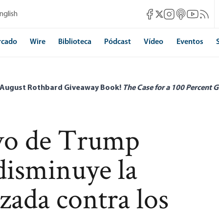
Mises Facebook
Mises Instagram
Mises itunes
Mises Yo
Mises 
nglish
Mises X
rcado
Wire
Biblioteca
Pódcast
Vídeo
Eventos
 August Rothbard Giveaway Book!
The Case for a 100 Percent G
ivo de Trump
 disminuye la
nzada contra los