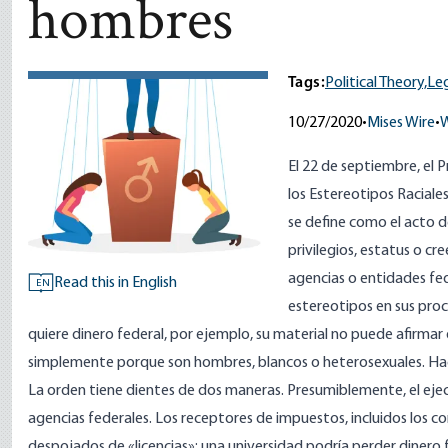
hombres
Tags:
Political Theory,
Le
10/27/2020
•
Mises Wire
•
W
El 22 de septiembre, el 
los Estereotipos Raciale
se define como el acto de
privilegios, estatus o cr
agencias o entidades fed
Read this in English
EN
estereotipos en sus pro
quiere dinero federal, por ejemplo, su material no puede afirmar 
simplemente porque son hombres, blancos o heterosexuales. Hacer
La orden tiene dientes de dos maneras. Presumiblemente, el eje
agencias federales. Los receptores de impuestos, incluidos los 
despojados de «licencias»; una universidad podría perder dinero f