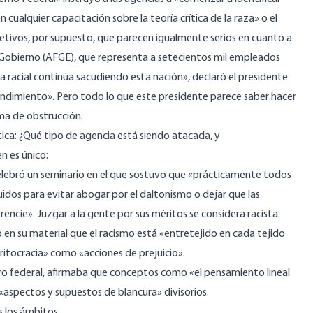
cualquier capacitación sobre la teoría crítica de la raza» o el
etivos, por supuesto, que parecen igualmente serios en cuanto a
 Gobierno (AFGE), que representa a setecientos mil empleados
ia racial continúa sacudiendo esta nación», declaró el presidente
ndimiento». Pero todo lo que este presidente parece saber hacer
rma de obstrucción.
tica: ¿Qué tipo de agencia está siendo atacada, y
n es único:
lebró un seminario en el que sostuvo que «prácticamente todos
ruidos para evitar abogar por el daltonismo o dejar que las
rencie». Juzgar a la gente por sus méritos se considera racista.
 en su material que el racismo está «entretejido en cada tejido
ritocracia» como «acciones de prejuicio».
ero federal, afirmaba que conceptos como «el pensamiento lineal
n «aspectos y supuestos de blancura» divisorios.
s los ámbitos.