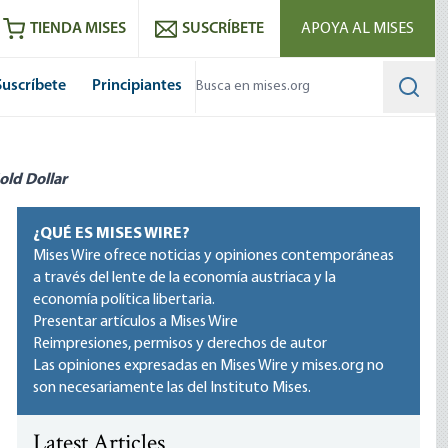
utube
RSS feed
TIENDA MISES
SUSCRÍBETE
APOYA AL MISES
Suscríbete
Principiantes
Searc
old Dollar
¿QUÉ ES MISES WIRE?
Mises Wire ofrece noticias y opiniones contemporáneas
a través del lente de la economía austriaca y la
economía política libertaria.
Presentar artículos a Mises Wire
Reimpresiones, permisos y derechos de autor
Las opiniones expresadas en Mises Wire y mises.org no
son necesariamente las del Instituto Mises.
Latest Articles