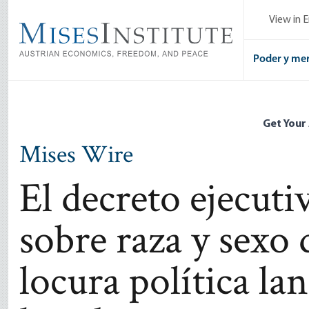
Skip
View in E
to
main
content
Poder y me
Get Your
Mises Wire
El decreto ejecut
sobre raza y sexo
locura política la