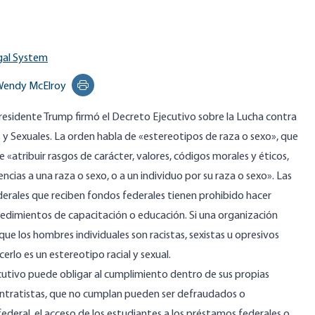
gal System
endy McElroy
Print this page
Presidente Trump firmó el Decreto Ejecutivo sobre la Lucha contra
s y Sexuales. La orden habla de «estereotipos de raza o sexo», que
 «atribuir rasgos de carácter, valores, códigos morales y éticos,
eencias a una raza o sexo, o a un individuo por su raza o sexo». Las
erales que reciben fondos federales tienen prohibido hacer
cedimientos de capacitación o educación. Si una organización
que los hombres individuales son racistas, sexistas u opresivos
lo es un estereotipo racial y sexual.
cutivo puede obligar al cumplimiento dentro de sus propias
contratistas, que no cumplan pueden ser defraudados o
ederal, el acceso de los estudiantes a los préstamos federales o