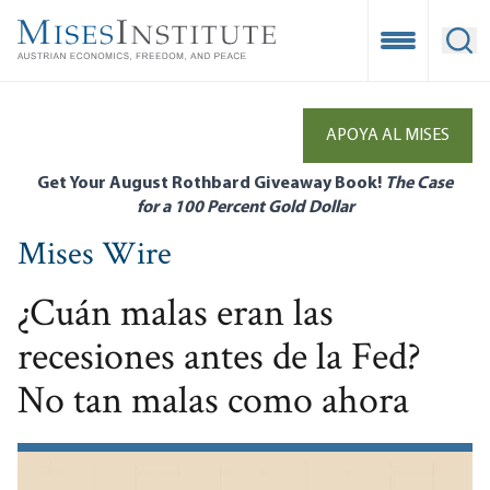
Skip
to
Open Mobile
Ope
main
content
APOYA AL MISES
Get Your August Rothbard Giveaway Book!
The Case
for a 100 Percent Gold Dollar
Mises Wire
¿Cuán malas eran las
recesiones antes de la Fed?
No tan malas como ahora