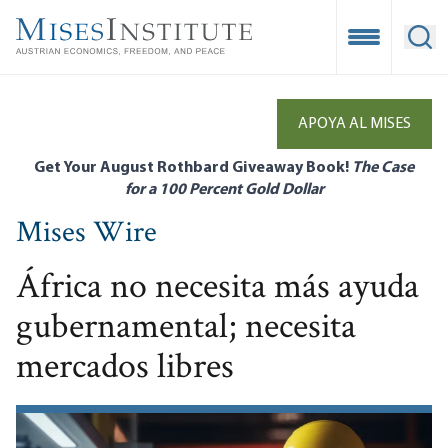
Skip
to
Open Mobile
Ope
main
content
APOYA AL MISES
Get Your August Rothbard Giveaway Book!
The Case
for a 100 Percent Gold Dollar
Mises Wire
África no necesita más ayuda
gubernamental; necesita
mercados libres