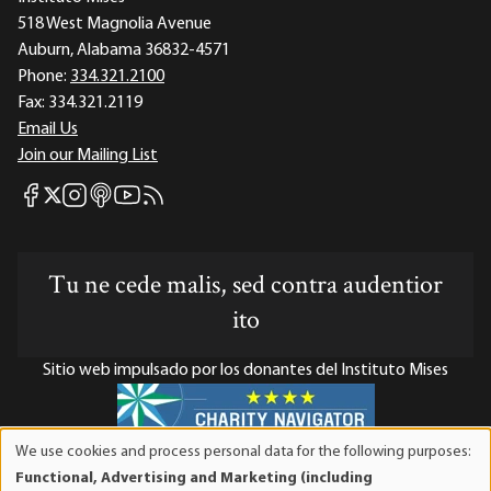
518 West Magnolia Avenue
Auburn, Alabama 36832-4571
Phone:
334.321.2100
Fax:
334.321.2119
Email Us
Join our Mailing List
Mises Facebook
Mises Instagram
Mises itunes
Mises Youtube
Mises RSS feed
Mises X
Tu ne cede malis, sed contra audentior
ito
Sitio web impulsado por los donantes del Instituto Mises
We use cookies and process personal data for the following purposes:
Use
El Instituto Mises es una organización sin fines de lucro 501(c)(3)
Functional, Advertising and Marketing (including
of