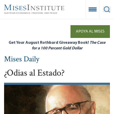
Skip
to
Open Mobile
Ope
main
content
APOYA AL MISES
Get Your August Rothbard Giveaway Book!
The Case
for a 100 Percent Gold Dollar
Mises Daily
¿Odias al Estado?