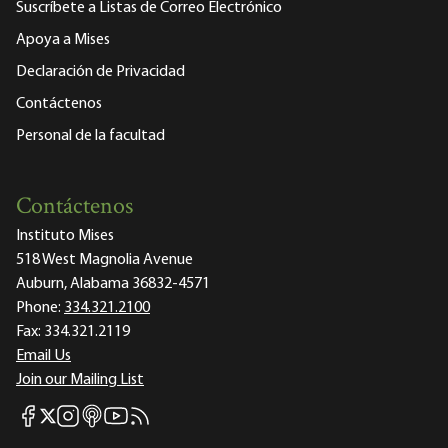
Suscríbete a Listas de Correo Electrónico
Apoya a Mises
Declaración de Privacidad
Contáctenos
Personal de la facultad
Contáctenos
Instituto Mises
518 West Magnolia Avenue
Auburn, Alabama 36832-4571
Phone:
334.321.2100
Fax:
334.321.2119
Email Us
Join our Mailing List
Mises Facebook
Mises Instagram
Mises itunes
Mises Youtube
Mises RSS feed
Mises X