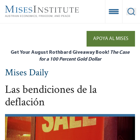
Skip
to
Open Mobile
Ope
main
content
APOYA AL MISES
Get Your August Rothbard Giveaway Book!
The Case
for a 100 Percent Gold Dollar
Mises Daily
Las bendiciones de la
deflación