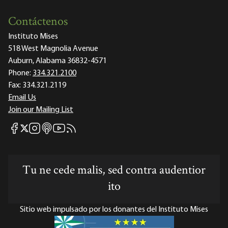
Contáctenos
Instituto Mises
518 West Magnolia Avenue
Auburn, Alabama 36832-4571
Phone:
334.321.2100
Fax:
334.321.2119
Email Us
Join our Mailing List
Mises Facebook
Mises Instagram
Mises itunes
Mises Youtube
Mises RSS feed
Mises X
Tu ne cede malis, sed contra audentior
ito
Sitio web impulsado por los donantes del Instituto Mises